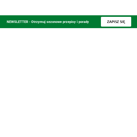
ZAPISZ SIĘ
NEWSLETTER - Otrzymuj sezonowe przepisy i porady