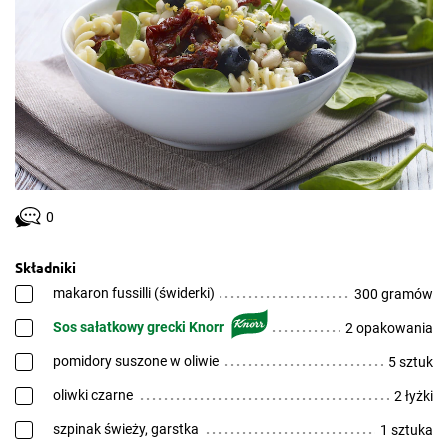
0
Składniki
makaron fussilli (świderki)
300 gramów
Sos sałatkowy grecki Knorr
2 opakowania
pomidory suszone w oliwie
5 sztuk
oliwki czarne
2 łyżki
szpinak świeży, garstka
1 sztuka