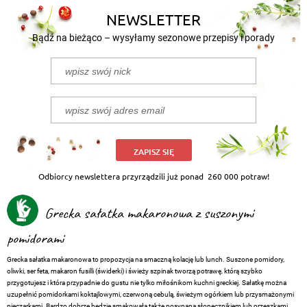
NEWSLETTER
Bądź na bieżąco – wysyłamy sezonowe przepisy i porady
ZAPISZ SIĘ
Odbiorcy newslettera przyrządzili już ponad
260 000 potraw!
Grecka sałatka makaronowa z suszonymi
pomidorami
Grecka sałatka makaronowa to propozycja na smaczną kolację lub lunch. Suszone pomidory,
oliwki, ser feta, makaron fusilli (świderki) i świeży szpinak tworzą potrawę, którą szybko
przygotujesz i która przypadnie do gustu nie tylko miłośnikom kuchni greckiej. Sałatkę można
uzupełnić pomidorkami koktajlowymi, czerwoną cebulą, świeżym ogórkiem lub przysmażonymi
pieczarkami. Bardzo dobrze będzie smakowała także posypana słonecznikiem lub orzeszkami