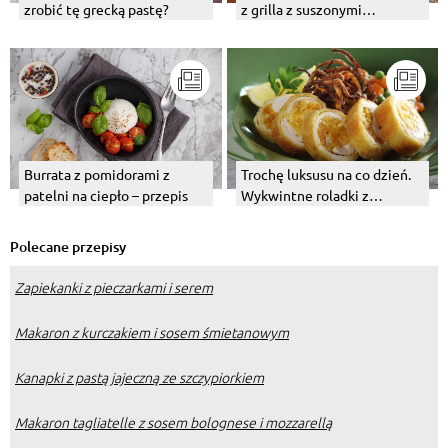
z grilla z suszonymi
zrobić tę grecką pastę?
pomidorami.
Burrata z pomidorami z
Trochę luksusu na co dzień.
patelni na ciepło – przepis
Wykwintne roladki z
kurczaka z suszonymi
owocami.
Polecane przepisy
Zapiekanki z pieczarkami i serem
Makaron z kurczakiem i sosem śmietanowym
Kanapki z pastą jajeczną ze szczypiorkiem
Makaron tagliatelle z sosem bolognese i mozzarellą