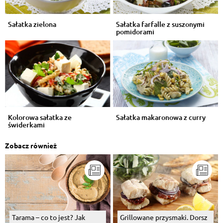
Sałatka zielona
Sałatka farfalle z suszonymi
pomidorami
Kolorowa sałatka ze
Sałatka makaronowa z curry
świderkami
Zobacz również
Grillowane przysmaki. Dorsz
Tarama – co to jest? Jak