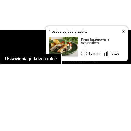
1 osoba ogląda przepis:
kontakt
Pierś faszerowana
szpinakiem
regulamin
informacja o prywatności
45 min.
łatwe
Ustawienia plików cookie
informacja o wykorzystaniu plików cookie
ułatwienia dostępu
Najpopularniejsze przepisy
spaghetti bolognese
makaron z kurczakiem w sosie śmietanowym
kanapka z indykiem
ratatouille
lahmacun
mac and cheese