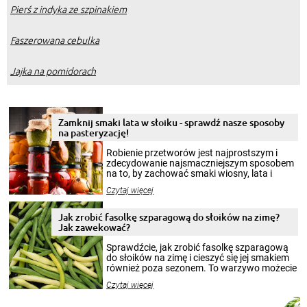
Pierś z indyka ze szpinakiem
Faszerowana cebulka
Jajka na pomidorach
Zamknij smaki lata w słoiku - sprawdź nasze sposoby
na pasteryzację!
Robienie przetworów jest najprostszym i
zdecydowanie najsmaczniejszym sposobem
na to, by zachować smaki wiosny, lata i
jesieni na dłużej. Można robić setki zdjęć
Czytaj więcej
krajobrazów, by cieszyć nimi oko w sezonie
zimowym, ale to smaczny posiłek pozwoli w
pełni poczuć atmosferę cieplejszych
Jak zrobić fasolkę szparagową do słoików na zimę?
miesięcy. Przygotowanie słoików ze
Jak zawekować?
smakowitą zawartością musi obejmować
patenty, które pozwolą zachować świeżość
Sprawdźcie, jak zrobić fasolkę szparagową
przetworów.
do słoików na zimę i cieszyć się jej smakiem
również poza sezonem. To warzywo możecie
wekować na wiele sposobów. Wykorzystajcie
Czytaj więcej
nasze propozycje!