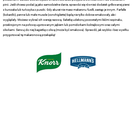
pinii. Jeśli chcesz podać ją jako samodzielne danie, sprawdzi się również dodatek grillowanej piersi
z kurczaka lub tuńczyka z puszki. Gdy akurat nie masz makaronu fusilli, zastąp je innym. Farfalle
(kokardki), penne lub małe muszle (conchigliette) będą nie tylko dobrze smakowały, ale i
wyglądały. Możesz wybrać ich wersję razową. Sałatkę udekoruj pozostałymi liśćmi szpinaku,
przekrojonym na połowę ugotowanym jajkiem lub pomidorkami koktajlowymi oraz całymi
oliwkami. Serwuj do niej bagietkę z oliwą (może być smakowa). Sprawdź, jak szybko i bez wysiłku
przygotować tę makaronową przekąskę!