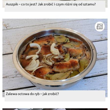
Auszpik – co to jest? Jak zrobić i czym różni się od sztamu?
Zalewa octowa do ryb – jak zrobić?