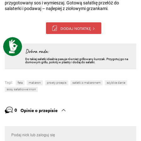
przygotowany sos i wymieszaj. Gotową sałatkę przełóż do
salaterki i podawaj – najlepiej z ziołowymi grzankami.
DODAJ NOTATKĘ
Dobra rada:
Do takiej sałatki idealnie pasuje również grillowany kurczak. Przygotuj go na
domowym grillu, pokrój w plastry i dodaj do sałatki.
Tagi:
feta
makaron
prosty przepis
sałatki z makaronem
szybkie danie
sosy sałatkowe knorr
0
Opinie o przepisie