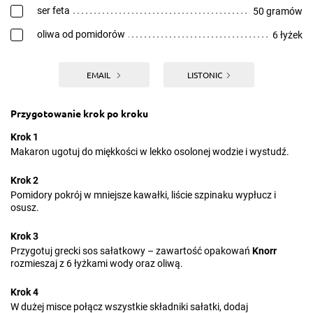
ser feta
50 gramów
oliwa od pomidorów
6 łyżek
EMAIL
LISTONIC
Przygotowanie krok po kroku
Krok 1
Makaron ugotuj do miękkości w lekko osolonej wodzie i wystudź.
Krok 2
Pomidory pokrój w mniejsze kawałki, liście szpinaku wypłucz i
osusz.
Krok 3
Przygotuj grecki sos sałatkowy – zawartość opakowań
Knorr
rozmieszaj z 6 łyżkami wody oraz oliwą.
Krok 4
W dużej misce połącz wszystkie składniki sałatki, dodaj