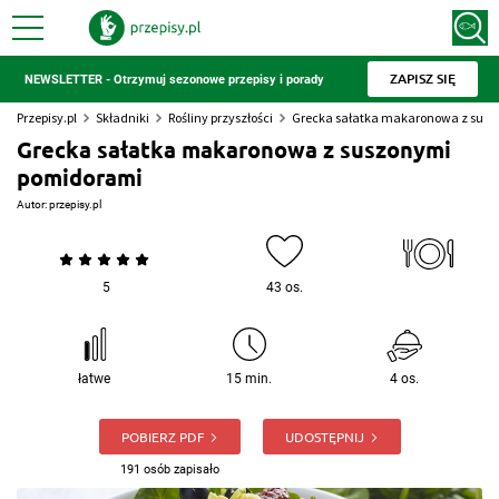
ZAPISZ SIĘ
NEWSLETTER - Otrzymuj sezonowe przepisy i porady
Przepisy.pl
Składniki
Rośliny przyszłości
Grecka sałatka makaronowa z sus
Grecka sałatka makaronowa z suszonymi
pomidorami
Autor:
przepisy.pl
5
43 os.
łatwe
15 min.
4 os.
POBIERZ PDF
UDOSTĘPNIJ
191 osób zapisało