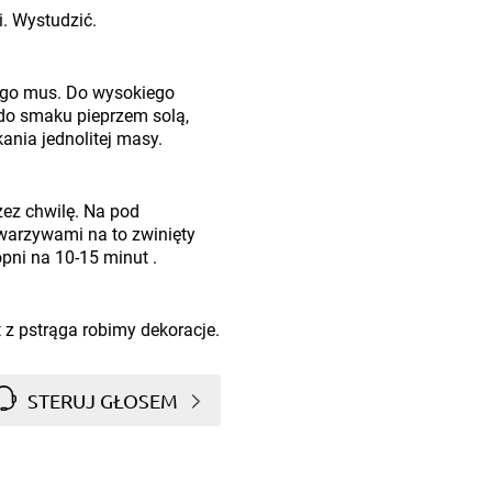
. Wystudzić.
iego mus. Do wysokiego
o smaku pieprzem solą,
ania jednolitej masy.
rzez chwilę. Na pod
warzywami na to zwinięty
ni na 10-15 minut .
 z pstrąga robimy dekoracje.
STERUJ GŁOSEM