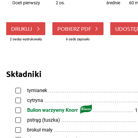
Oceń pierwszy
2 os.
średnie
60 m
DRUKUJ
POBIERZ PDF
UDOSTĘ
2 osoby wydrukowały
6 osób zapisało
Składniki
tymianek
cytryna
Bulion warzywny Knorr
1
pstrąg (tuszka)
brokuł mały