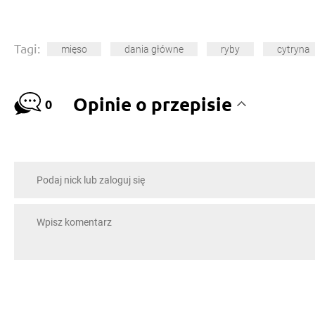
Tagi:
mięso
dania główne
ryby
cytryna
Opinie o przepisie
0