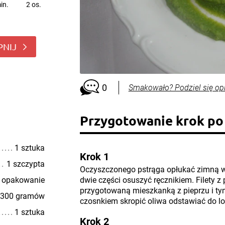
in.
2 os.
PNIJ
0
Smakowało? Podziel się op
Przygotowanie krok po
1 sztuka
Krok 1
1 szczypta
Oczyszczonego pstrąga opłukać zimną wo
 opakowanie
dwie części osuszyć ręcznikiem. Filety 
przygotowaną mieszkanką z pieprzu i tym
300 gramów
czosnkiem skropić oliwa odstawiać do l
1 sztuka
Krok 2