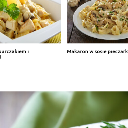
kurczakiem i
Makaron w sosie piecza
i