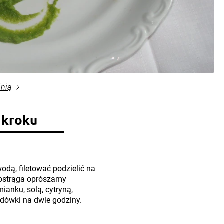
inią
 kroku
dą, filetować podzielić na
z pstrąga oprószamy
ianku, solą, cytryną,
odówki na dwie godziny.