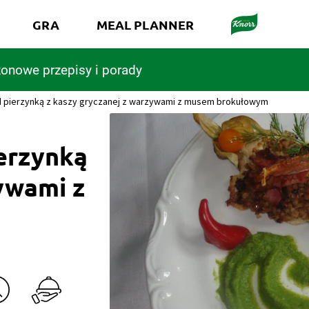
GRA
MEAL PLANNER
onowe przepisy i porady
d pierzynką z kaszy gryczanej z warzywami z musem brokułowym
ierzynką
ywami z