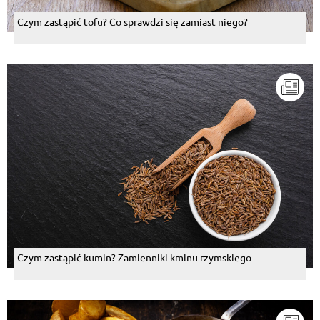
Czym zastąpić tofu? Co sprawdzi się zamiast niego?
Czym zastąpić kumin? Zamienniki kminu rzymskiego