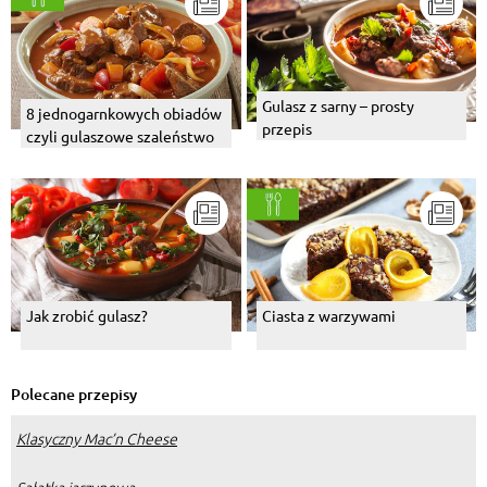
Gulasz z sarny – prosty
8 jednogarnkowych obiadów
przepis
czyli gulaszowe szaleństwo
Jak zrobić gulasz?
Ciasta z warzywami
Polecane przepisy
Klasyczny Mac’n Cheese