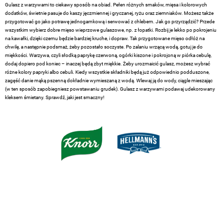
Gulasz z warzywami to ciekawy sposób na obiad. Pełen różnych smaków, mięsa i kolorowych
dodatków, świetnie pasuje do kaszy jęczmiennej i gryczanej, ryżu oraz ziemniaków. Możesz także
przygotować go jako potrawę jednogarnkową i serwować z chlebem. Jak go przyrządzić? Przede
wszystkim wybierz dobre mięso wieprzowe gulaszowe, np. z łopatki. Rozbij je lekko po pokrojeniu
na kawałki, dzięki czemu będzie bardziej kruche, i dopraw. Tak przygotowane mięso odłóż na
chwilę, a następnie podsmaż, żeby pozostało soczyste. Po zalaniu wrzącą wodą, gotuj je do
miękkości. Warzywa, czyli słodką paprykę czerwoną, ogórki kiszone i pokrojoną w piórka cebulę,
dodaj dopiero pod koniec – inaczej będą zbyt miękkie. Żeby urozmaicić gulasz, możesz wybrać
różne kolory papryki albo cebuli. Kiedy wszystkie składniki będą już odpowiednio podduszone,
zagęść danie mąką pszenną dokładnie wymieszaną z wodą. Wlewaj ją do wody, ciągle mieszając
(w ten sposób zapobiegniesz powstawaniu grudek). Gulasz z warzywami podawaj udekorowany
kleksem śmietany. Sprawdź, jaki jest smaczny!