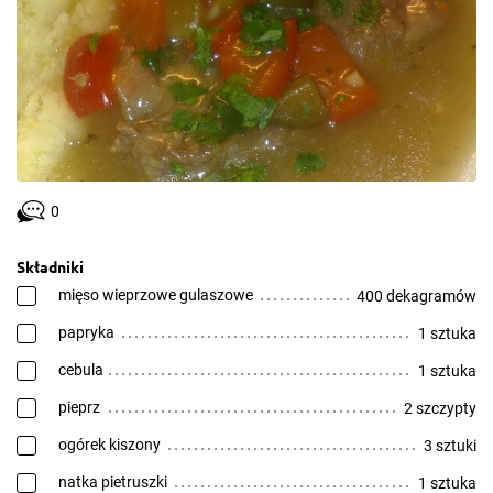
0
Składniki
mięso wieprzowe gulaszowe
400 dekagramów
papryka
1 sztuka
cebula
1 sztuka
pieprz
2 szczypty
ogórek kiszony
3 sztuki
natka pietruszki
1 sztuka