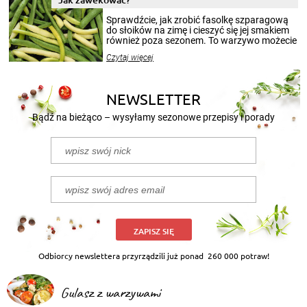
smakowitą zawartością musi obejmować
patenty, które pozwolą zachować świeżość
Sprawdźcie, jak zrobić fasolkę szparagową
przetworów.
do słoików na zimę i cieszyć się jej smakiem
również poza sezonem. To warzywo możecie
wekować na wiele sposobów. Wykorzystajcie
Czytaj więcej
nasze propozycje!
NEWSLETTER
Bądź na bieżąco – wysyłamy sezonowe przepisy i porady
ZAPISZ SIĘ
Odbiorcy newslettera przyrządzili już ponad
260 000 potraw!
Gulasz z warzywami