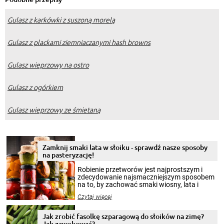
Gulasz z karkówki z suszoną morelą
Gulasz z plackami ziemniaczanymi hash browns
Gulasz wieprzowy na ostro
Gulasz z ogórkiem
Gulasz wieprzowy ze śmietaną
Zamknij smaki lata w słoiku - sprawdź nasze sposoby
na pasteryzację!
Robienie przetworów jest najprostszym i
zdecydowanie najsmaczniejszym sposobem
na to, by zachować smaki wiosny, lata i
jesieni na dłużej. Można robić setki zdjęć
Czytaj więcej
krajobrazów, by cieszyć nimi oko w sezonie
zimowym, ale to smaczny posiłek pozwoli w
pełni poczuć atmosferę cieplejszych
Jak zrobić fasolkę szparagową do słoików na zimę?
miesięcy. Przygotowanie słoików ze
Jak zawekować?