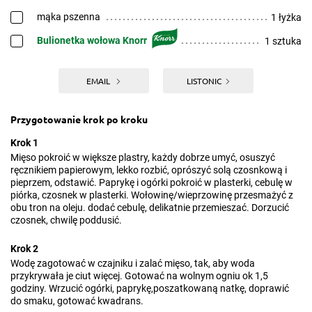
mąka pszenna
1 łyżka
Bulionetka wołowa Knorr
1 sztuka
EMAIL
LISTONIC
Przygotowanie krok po kroku
Krok 1
Mięso pokroić w większe plastry, każdy dobrze umyć, osuszyć
ręcznikiem papierowym, lekko rozbić, oprószyć solą czosnkową i
pieprzem, odstawić. Paprykę i ogórki pokroić w plasterki, cebulę w
piórka, czosnek w plasterki. Wołowinę/wieprzowinę przesmażyć z
obu tron na oleju. dodać cebulę, delikatnie przemieszać. Dorzucić
czosnek, chwilę poddusić.
Krok 2
Wodę zagotować w czajniku i zalać mięso, tak, aby woda
przykrywała je ciut więcej. Gotować na wolnym ogniu ok 1,5
godziny. Wrzucić ogórki, paprykę,poszatkowaną natkę, doprawić
do smaku, gotować kwadrans.