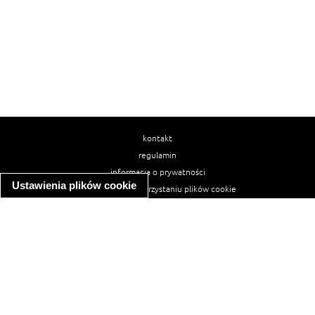
kontakt
regulamin
informacja o prywatności
Ustawienia plików cookie
informacja o wykorzystaniu plików cookie
ułatwienia dostępu
Najpopularniejsze przepisy
spaghetti bolognese
makaron z kurczakiem w sosie śmietanowym
kanapka z indykiem