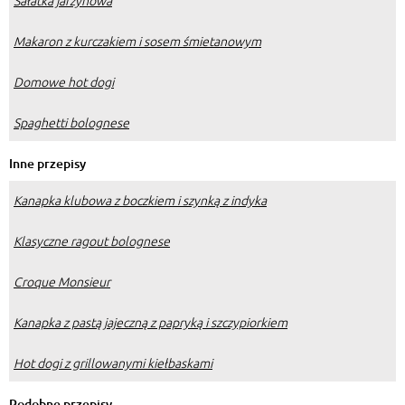
Sałatka jarzynowa
Makaron z kurczakiem i sosem śmietanowym
Domowe hot dogi
Spaghetti bolognese
Inne przepisy
Kanapka klubowa z boczkiem i szynką z indyka
Klasyczne ragout bolognese
Croque Monsieur
Kanapka z pastą jajeczną z papryką i szczypiorkiem
Hot dogi z grillowanymi kiełbaskami
Podobne przepisy