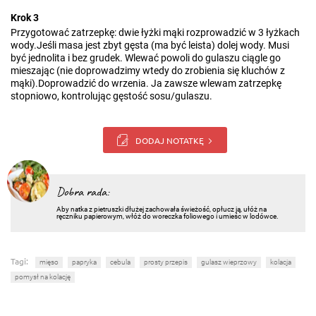
Krok 3
Przygotować zatrzepkę: dwie łyżki mąki rozprowadzić w 3 łyżkach
wody.Jeśli masa jest zbyt gęsta (ma być leista) dolej wody. Musi
być jednolita i bez grudek. Wlewać powoli do gulaszu ciągle go
mieszając (nie doprowadzimy wtedy do zrobienia się kluchów z
mąki).Doprowadzić do wrzenia. Ja zawsze wlewam zatrzepkę
stopniowo, kontrolując gęstość sosu/gulaszu.
DODAJ NOTATKĘ
Dobra rada:
Aby natka z pietruszki dłużej zachowała świeżość, opłucz ją, ułóż na
ręczniku papierowym, włóż do woreczka foliowego i umieśc w lodówce.
Tagi:
mięso
papryka
cebula
prosty przepis
gulasz wieprzowy
kolacja
pomysł na kolację