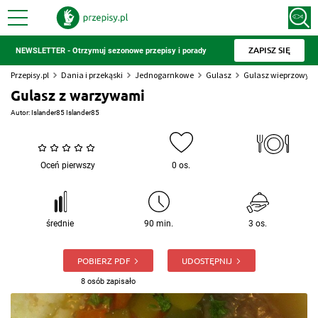
ZAPISZ SIĘ
NEWSLETTER - Otrzymuj sezonowe przepisy i porady
Przepisy.pl
Dania i przekąski
Jednogarnkowe
Gulasz
Gulasz wieprzowy
Gulasz z warzywami
Autor:
Islander85 Islander85
Oceń pierwszy
0 os.
średnie
90 min.
3 os.
POBIERZ PDF
UDOSTĘPNIJ
8 osób zapisało