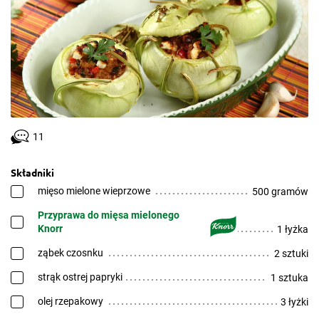
11
Składniki
mięso mielone wieprzowe
500 gramów
Przyprawa do mięsa mielonego
Knorr
1 łyżka
ząbek czosnku
2 sztuki
strąk ostrej papryki
1 sztuka
olej rzepakowy
3 łyżki