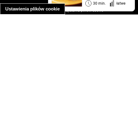
informacja o prywatności
30 min.
łatwe
Ustawienia plików cookie
informacja o wykorzystaniu plików cookie
ułatwienia dostępu
Najpopularniejsze przepisy
spaghetti bolognese
makaron z kurczakiem w sosie śmietanowym
kanapka z indykiem
ratatouille
lahmacun
mac and cheese
zupa minestrone
cannelloni ze szpinakiem i ricottą
spaghetti przepisy
makaron z kurczakiem
tagliatelle z kurczakiem
hot dog