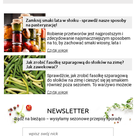
Zamknij smaki lata w słoiku - sprawdź nasze sposoby
na pasteryzację!
Robienie przetworów jest najprostszym i
zdecydowanie najsmaczniejszym sposobem
na to, by zachować smaki wiosny, lata i
jesieni na dłużej. Można robić setki zdjęć
Czytaj więcej
krajobrazów, by cieszyć nimi oko w sezonie
zimowym, ale to smaczny posiłek pozwoli w
pełni poczuć atmosferę cieplejszych
Jak zrobić fasolkę szparagową do słoików na zimę?
miesięcy. Przygotowanie słoików ze
Jak zawekować?
smakowitą zawartością musi obejmować
patenty, które pozwolą zachować świeżość
Sprawdźcie, jak zrobić fasolkę szparagową
przetworów.
do słoików na zimę i cieszyć się jej smakiem
również poza sezonem. To warzywo możecie
wekować na wiele sposobów. Wykorzystajcie
Czytaj więcej
nasze propozycje!
NEWSLETTER
Bądź na bieżąco – wysyłamy sezonowe przepisy i porady