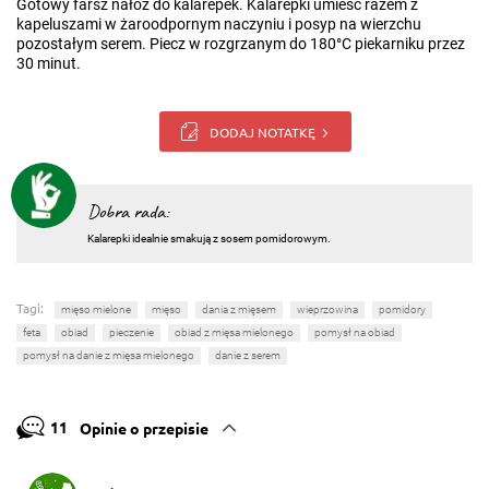
Gotowy farsz nałóż do kalarepek. Kalarepki umieść razem z
kapeluszami w żaroodpornym naczyniu i posyp na wierzchu
pozostałym serem. Piecz w rozgrzanym do 180°C piekarniku przez
30 minut.
DODAJ NOTATKĘ
Dobra rada:
Kalarepki idealnie smakują z sosem pomidorowym.
Tagi:
mięso mielone
mięso
dania z mięsem
wieprzowina
pomidory
feta
obiad
pieczenie
obiad z mięsa mielonego
pomysł na obiad
pomysł na danie z mięsa mielonego
danie z serem
11
Opinie o przepisie