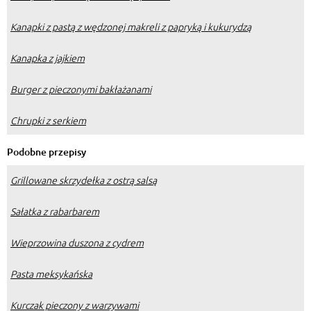
Kanapki z pastą z wędzonej makreli z papryką i kukurydzą
Kanapka z jajkiem
Burger z pieczonymi bakłażanami
Chrupki z serkiem
Podobne przepisy
Grillowane skrzydełka z ostrą salsą
Sałatka z rabarbarem
Wieprzowina duszona z cydrem
Pasta meksykańska
Kurczak pieczony z warzywami