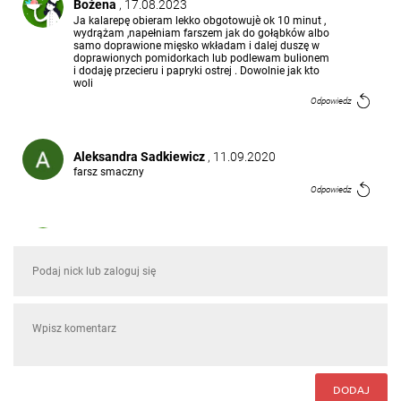
Bożena
, 17.08.2023
Ja kalarepę obieram lekko obgotowujè ok 10 minut ,
wydrążam ,napełniam farszem jak do gołąbków albo
samo doprawione mięsko wkładam i dalej duszę w
doprawionych pomidorkach lub podlewam bulionem
i dodaję przecieru i papryki ostrej . Dowolnie jak kto
woli
Odpowiedz
Aleksandra Sadkiewicz
, 11.09.2020
farsz smaczny
Odpowiedz
Justyna Kaszuba
, 28.09.2016
Bardzo pyszna
Odpowiedz
Irena Goławska-Żuk
, 04.08.2016
A moze mieso drobiowe sprobowac?
Odpowiedz
DODAJ