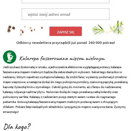
ZAPISZ SIĘ
Odbiorcy newslettera przyrządzili już ponad
260 000 potraw!
Kalarepa faszerowana mięsem mielonym
Jeśli szukasz doskonałej w smaku, a jednocześnie efektownie wyglądającej potrawy, kalarepa
faszerowana mięsem mielonym będzie dla ciebie idealnym wyborem. Sekret tego dania tkwi w
nadzieniu, którym napełnisz wydrążone kalarepy. By zrobić farsz, wystarczy podsmażyć zmielone
mięso wieprzowe, a następnie dodać do niego pokrojone pomidory, czerwoną paprykę, posiekaną
kapustę i łyżeczkę kminu rzymskiego. Całość gotuj do momentu, aż z farszu do nadziewanej
kalarepy odparuje nadmiar płynu. Na koniec dodaj do niego posiekaną natkę kolendry oraz
pokruszony ser feta. Kalarepy z nadzieniem posyp startym serem i wstaw do nagrzanego
piekarnika. Gotową
kalarepę faszerowaną mięsem mielonym
podawaj razem z chrupiącym
chlebem. Pobierz listę niezbędnych składników i przygotuj to mięsno-warzywne danie. Życzymy
smacznego!
Dla kogo?