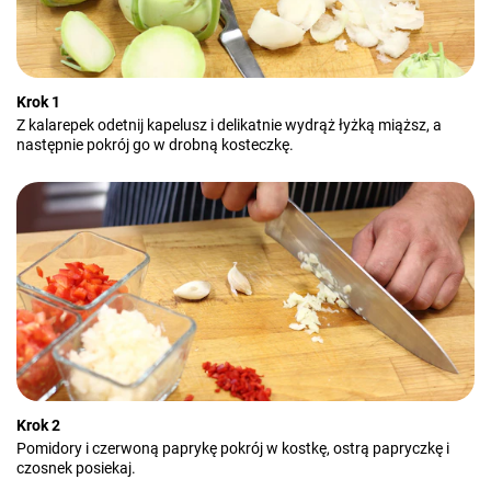
Krok 1
Z kalarepek odetnij kapelusz i delikatnie wydrąż łyżką miąższ, a
następnie pokrój go w drobną kosteczkę.
Krok 2
Pomidory i czerwoną paprykę pokrój w kostkę, ostrą papryczkę i
czosnek posiekaj.