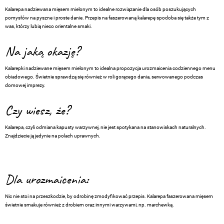
Kalarepa nadziewana mięsem mielonym to idealne rozwiązanie dla osób poszukujących
pomysłów na pyszne i proste danie. Przepis na faszerowaną kalarepę spodoba się także tym z
was, którzy lubią nieco orientalne smaki.
Na jaką okazję?
Kalarepki nadziewane mięsem mielonym to idealna propozycja urozmaicenia codziennego menu
obiadowego. Świetnie sprawdzą się również w roli gorącego dania, serwowanego podczas
domowej imprezy.
Czy wiesz, że?
Kalarepa, czyli odmiana kapusty warzywnej, nie jest spotykana na stanowiskach naturalnych.
Znajdziecie ją jedynie na polach uprawnych.
Dla urozmaicenia:
Nic nie stoi na przeszkodzie, by odrobinę zmodyfikować przepis. Kalarepa faszerowana mięsem
świetnie smakuje również z drobiem oraz innymi warzywami, np. marchewką.