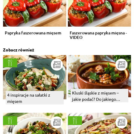
Papryka faszerowana mięsem
Faszerowana papryka mięsna -
VIDEO
Zobacz również
Kluski śląskie z mięsem –
4 inspiracje na sałatki z
jakie podać? Do jakiego
mięsem
mięsa pasują najlepiej?