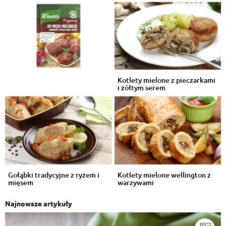
Mniam ..:)
Odpowiedz
Zbigniew Łysoń
, 04.08.2016
Oberiba z karminadlym:)
Odpowiedz
Kotlety mielone z pieczarkami
i żółtym serem
Wojciech Wolniak
, 04.08.2016
Pięknie wygląda
Odpowiedz
Gołąbki tradycyjne z ryżem i
Kotlety mielone wellington z
mięsem
warzywami
Najnowsze artykuły