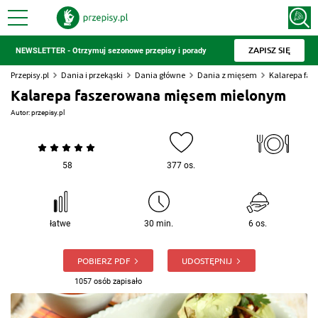
ZAPISZ SIĘ
NEWSLETTER - Otrzymuj sezonowe przepisy i porady
Przepisy.pl
Dania i przekąski
Dania główne
Dania z mięsem
Kalarepa fa
Kalarepa faszerowana mięsem mielonym
Autor:
przepisy.pl
58
377 os.
łatwe
30 min.
6 os.
POBIERZ PDF
UDOSTĘPNIJ
1057 osób zapisało