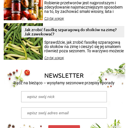
Robienie przetworów jest najprostszym i
zdecydowanie najsmaczniejszym sposobem
na to, by zachować smaki wiosny, lata i
jesieni na dłużej. Można robić setki zdjęć
Czytaj więcej
krajobrazów, by cieszyć nimi oko w sezonie
zimowym, ale to smaczny posiłek pozwoli w
pełni poczuć atmosferę cieplejszych
Jak zrobić fasolkę szparagową do słoików na zimę?
miesięcy. Przygotowanie słoików ze
Jak zawekować?
smakowitą zawartością musi obejmować
patenty, które pozwolą zachować świeżość
Sprawdźcie, jak zrobić fasolkę szparagową
przetworów.
do słoików na zimę i cieszyć się jej smakiem
również poza sezonem. To warzywo możecie
wekować na wiele sposobów. Wykorzystajcie
Czytaj więcej
nasze propozycje!
NEWSLETTER
Bądź na bieżąco – wysyłamy sezonowe przepisy i porady