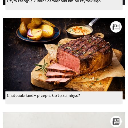
Czym zastąpić kumin? Zamienniki kminu rzymskiego
Chateaubriand – przepis. Co to za mięso?