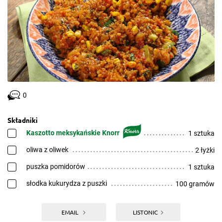
0
Składniki
Kaszotto meksykańskie Knorr
1 sztuka
oliwa z oliwek
2 łyżki
puszka pomidorów
1 sztuka
słodka kukurydza z puszki
100 gramów
EMAIL
LISTONIC