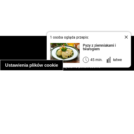
1 osoba ogląda przepis:
kontakt
Pyzy z ziemniakami i
twarogiem
regulamin
informacja o prywatności
45 min.
łatwe
Ustawienia plików cookie
informacja o wykorzystaniu plików cookie
ułatwienia dostępu
Najpopularniejsze przepisy
spaghetti bolognese
makaron z kurczakiem w sosie śmietanowym
kanapka z indykiem
ratatouille
lahmacun