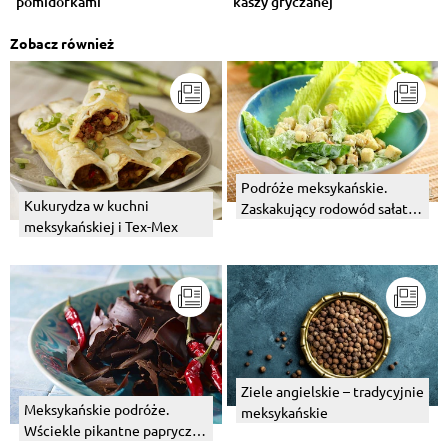
pomidorkami
kaszy gryczanej
Zobacz również
Podróże meksykańskie.
Kukurydza w kuchni
Zaskakujący rodowód sałatki
meksykańskiej i Tex-Mex
Cezar.
Ziele angielskie – tradycyjnie
Meksykańskie podróże.
meksykańskie
Wściekle pikantne papryczki,