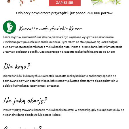
ZAPISZ SIĘ
Odbiorcy newslettera przyrządzili już ponad
260 000 potraw!
Kaszotto meksykańskie Knorr
Kasza rządzi w kuchniach! Już dawno przestała być kojarzona wyłącznie ze składnikiem
uwielbianego w polskich kulinariach krupniku. Tym razem na stole pojawią się kasza bulgur i
quinoa w apetycznej kombinacji z meksykańską nutą. Pyszne i proste danie, które fantastycznie
urozmaici codzienne posiłki. Czas na przepis na kaszotto meksykańskie, prosto od Knorr!
Dla kogo?
Dla miłośników kulinarnych ciekawostek. Kaszotto meksykańskie to znakomity sposób na
poznawanie nowych gatunków kasz, które stanowią świetną alternatywę dla popularnych w
polskiej kuchni kaszy jęczmiennej i gryczanej.
Na jaką okazję?
Proste w przygotowaniu kaszotto meksykańskie to strzał w dziesiątkę, gdy brakuje pomysłów na
niebanalne danie obiadowe lub gorącą kolację.