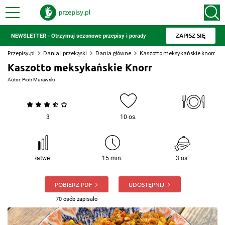
ZAPISZ SIĘ
NEWSLETTER - Otrzymuj sezonowe przepisy i porady
Przepisy.pl
Dania i przekąski
Dania główne
Kaszotto meksykańskie knorr
Kaszotto meksykańskie Knorr
Autor:
Piotr Murawski
3
10 os.
łatwe
15 min.
3 os.
POBIERZ PDF
UDOSTĘPNIJ
70 osób zapisało