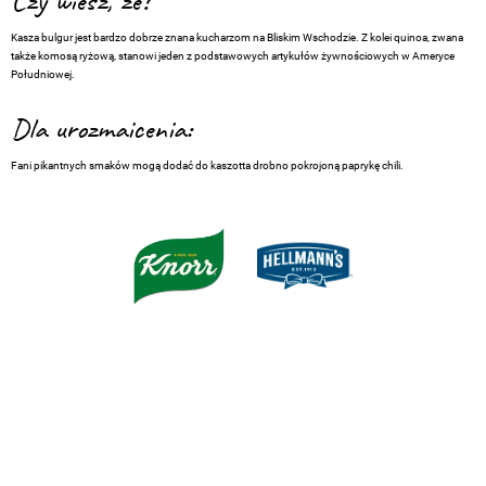
Czy wiesz, że?
Kasza bulgur jest bardzo dobrze znana kucharzom na Bliskim Wschodzie. Z kolei quinoa, zwana
także komosą ryżową, stanowi jeden z podstawowych artykułów żywnościowych w Ameryce
Południowej.
Dla urozmaicenia:
Fani pikantnych smaków mogą dodać do kaszotta drobno pokrojoną paprykę chili.