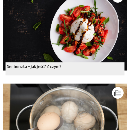
Ser burrata – jak jeść? Z czym?