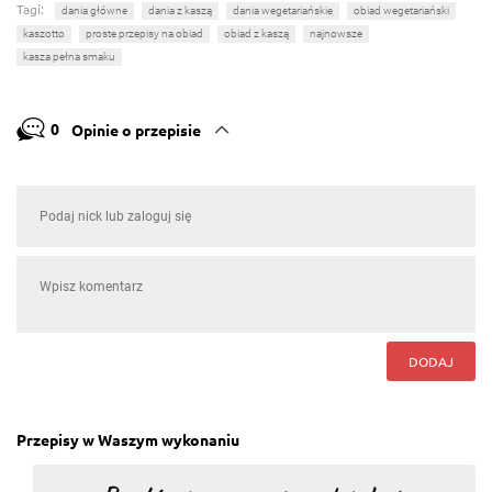
Tagi:
dania główne
dania z kaszą
dania wegetariańskie
obiad wegetariański
kaszotto
proste przepisy na obiad
obiad z kaszą
najnowsze
kasza pełna smaku
0
Opinie o przepisie
DODAJ
Przepisy w Waszym wykonaniu