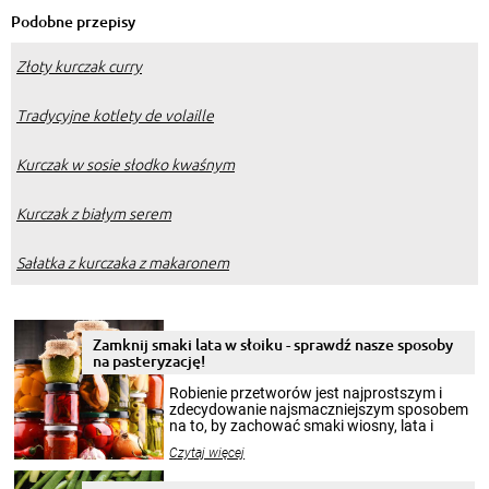
Podobne przepisy
Złoty kurczak curry
Tradycyjne kotlety de volaille
Kurczak w sosie słodko kwaśnym
Kurczak z białym serem
Sałatka z kurczaka z makaronem
Zamknij smaki lata w słoiku - sprawdź nasze sposoby
na pasteryzację!
Robienie przetworów jest najprostszym i
zdecydowanie najsmaczniejszym sposobem
na to, by zachować smaki wiosny, lata i
jesieni na dłużej. Można robić setki zdjęć
Czytaj więcej
krajobrazów, by cieszyć nimi oko w sezonie
zimowym, ale to smaczny posiłek pozwoli w