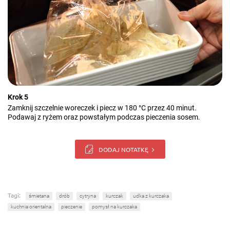
Krok 5
Zamknij szczelnie woreczek i piecz w 180 °C przez 40 minut.
Podawaj z ryżem oraz powstałym podczas pieczenia sosem.
DODAJ NOTATKĘ
Tagi:
śmietana
drób
cytryna
kurczak
udka z kurczaka
kuchnia orientalna
pieczenie
pomysł na kurczaka