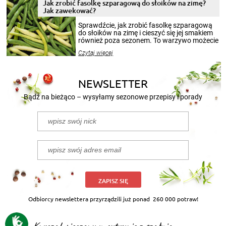
pełni poczuć atmosferę cieplejszych
Jak zrobić fasolkę szparagową do słoików na zimę?
miesięcy. Przygotowanie słoików ze
Jak zawekować?
smakowitą zawartością musi obejmować
patenty, które pozwolą zachować świeżość
Sprawdźcie, jak zrobić fasolkę szparagową
przetworów.
do słoików na zimę i cieszyć się jej smakiem
również poza sezonem. To warzywo możecie
wekować na wiele sposobów. Wykorzystajcie
Czytaj więcej
nasze propozycje!
NEWSLETTER
Bądź na bieżąco – wysyłamy sezonowe przepisy i porady
ZAPISZ SIĘ
Odbiorcy newslettera przyrządzili już ponad
260 000 potraw!
Kurczak pieczony w cytrynie z szałwią