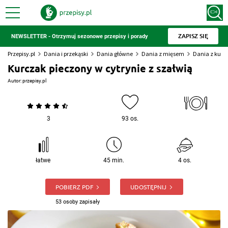
ZAPISZ SIĘ
NEWSLETTER - Otrzymuj sezonowe przepisy i porady
Przepisy.pl
Dania i przekąski
Dania główne
Dania z mięsem
Dania z kur
Kurczak pieczony w cytrynie z szałwią
Autor:
przepisy.pl
3
93 os.
łatwe
45 min.
4 os.
POBIERZ PDF
UDOSTĘPNIJ
53 osoby zapisały