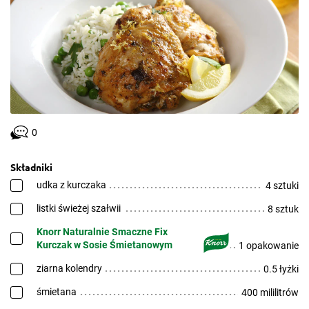
0
Składniki
udka z kurczaka
4 sztuki
listki świeżej szałwii
8 sztuk
Knorr Naturalnie Smaczne Fix
Kurczak w Sosie Śmietanowym
1 opakowanie
ziarna kolendry
0.5 łyżki
śmietana
400 mililitrów