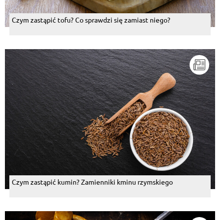
Czym zastąpić tofu? Co sprawdzi się zamiast niego?
Czym zastąpić kumin? Zamienniki kminu rzymskiego