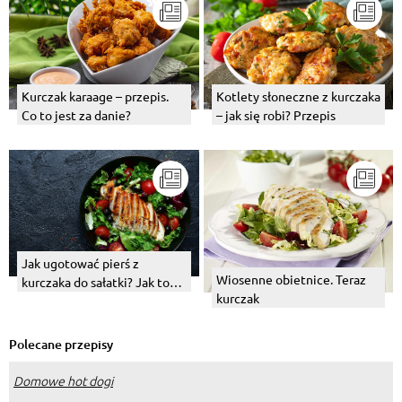
Kurczak karaage – przepis.
Kotlety słoneczne z kurczaka
Co to jest za danie?
– jak się robi? Przepis
Jak ugotować pierś z
Wiosenne obietnice. Teraz
kurczaka do sałatki? Jak to
kurczak
zrobić na parze, a jak w
wodzie?
Polecane przepisy
Domowe hot dogi