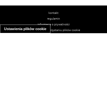
kontakt
regulamin
informacja o prywatności
Ustawienia plików cookie
informacja o wykorzystaniu plików cookie
ułatwienia dostępu
Najpopularniejsze przepisy
spaghetti bolognese
makaron z kurczakiem w sosie śmietanowym
kanapka z indykiem
ratatouille
lahmacun
mac and cheese
zupa minestrone
cannelloni ze szpinakiem i ricottą