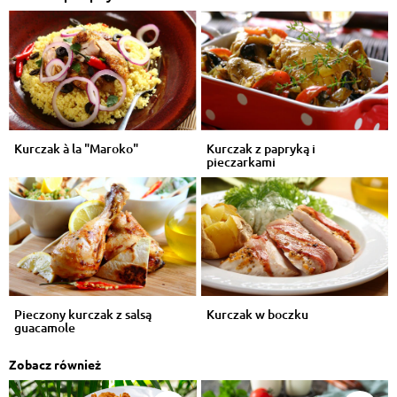
Kurczak à la "Maroko"
Kurczak z papryką i
pieczarkami
Pieczony kurczak z salsą
Kurczak w boczku
guacamole
Zobacz również