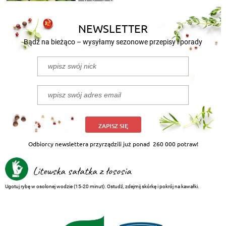
nasze propozycje!
NEWSLETTER
Bądź na bieżąco – wysyłamy sezonowe przepisy i porady
ZAPISZ SIĘ
Odbiorcy newslettera przyrządzili już ponad
260 000 potraw!
Litewska sałatka z łososia
Ugotuj rybę w osolonej wodzie (15-20 minut). Ostudź, zdejmij skórkę i pokrój na kawałki.