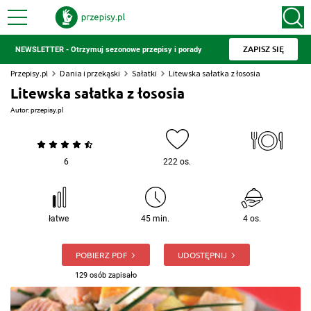
ZAPISZ SIĘ
NEWSLETTER - Otrzymuj sezonowe przepisy i porady
Przepisy.pl
Dania i przekąski
Sałatki
Litewska sałatka z łososia
Litewska sałatka z łososia
Autor:
przepisy.pl
6
222 os.
łatwe
45 min.
4 os.
POBIERZ PDF
UDOSTĘPNIJ
129 osób zapisało