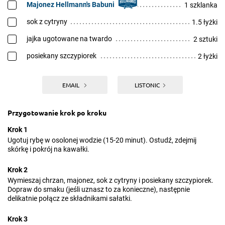
Majonez Hellmann's Babuni
1 szklanka
sok z cytryny
1.5 łyżki
jajka ugotowane na twardo
2 sztuki
posiekany szczypiorek
2 łyżki
EMAIL
LISTONIC
Przygotowanie krok po kroku
Krok 1
Ugotuj rybę w osolonej wodzie (15-20 minut). Ostudź, zdejmij
skórkę i pokrój na kawałki.
Krok 2
Wymieszaj chrzan, majonez, sok z cytryny i posiekany szczypiorek.
Dopraw do smaku (jeśli uznasz to za konieczne), następnie
delikatnie połącz ze składnikami sałatki.
Krok 3