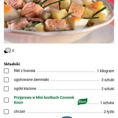
0
Składniki
filet z łososia
1 kilogram
ugotowane ziemniaki
3 sztuki
ogóki kiszone
2 sztuki
Przyprawa w Mini kostkach Czosnek
Knorr
1 sztuka
chrzan
2 łyżki