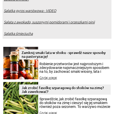
Sałatka gyros warstwowa - VIDEO
Sałata z awokado, suszonymi pomidorami i orzeszkami pinii
Sałatka śmieciucha
Zamknij smaki lata w słoiku - sprawdź nasze sposoby
na pasteryzację!
Robienie przetworów jest najprostszym i
zdecydowanie najsmaczniejszym sposobem
na to, by zachować smaki wiosny, lata i
jesieni na dłużej. Można robić setki zdjęć
Czytaj więcej
krajobrazów, by cieszyć nimi oko w sezonie
zimowym, ale to smaczny posiłek pozwoli w
pełni poczuć atmosferę cieplejszych
Jak zrobić fasolkę szparagową do słoików na zimę?
miesięcy. Przygotowanie słoików ze
Jak zawekować?
smakowitą zawartością musi obejmować
patenty, które pozwolą zachować świeżość
Sprawdźcie, jak zrobić fasolkę szparagową
przetworów.
do słoików na zimę i cieszyć się jej smakiem
również poza sezonem. To warzywo możecie
wekować na wiele sposobów. Wykorzystajcie
Czytaj więcej