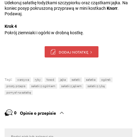
Udekoruj sałatkę łodyżkami szczypiorku oraz cząstkami jajka. Na
koniec posyp pokruszoną przyprawą w mini kostkach
Knorr
.
Podawaj.
Krok 4
Pokrój ziemniaki i ogórki w drobną kostkę.
DODAJ NOTATKĘ
Tagi:
warzywa
ryby
łosoś
jajka
sałatki
sałatka
ogórek
prosty przepis
sałatki z ogórkiem
sałatki z jajkiem
sałatki z rybą
pomysł na sałatkę
0
Opinie o przepisie