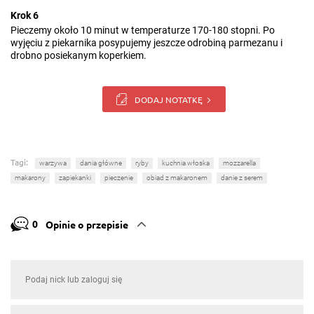
Krok 6
Pieczemy około 10 minut w temperaturze 170-180 stopni. Po
wyjęciu z piekarnika posypujemy jeszcze odrobiną parmezanu i
drobno posiekanym koperkiem.
DODAJ NOTATKĘ
Tagi:
warzywa
dania główne
ryby
kuchnia włoska
mozzarella
makarony
zapiekanki
pieczenie
obiad z makaronem
danie z serem
0
Opinie o przepisie