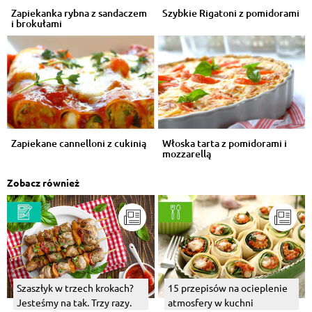
Zapiekanka rybna z sandaczem
Szybkie Rigatoni z pomidorami
i brokułami
Zapiekane cannelloni z cukinią
Włoska tarta z pomidorami i
mozzarellą
Zobacz również
Szaszłyk w trzech krokach?
15 przepisów na ocieplenie
Jesteśmy na tak. Trzy razy.
atmosfery w kuchni