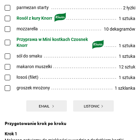
parmezan starty
2 łyżki
Rosół z kury Knorr
1 sztuka
mozzarella
10 dekagramów
Przyprawa w Mini kostkach Czosnek
Knorr
1 sztuka
sól do smaku
1 sztuka
makaron muszelki
12 sztuk
łosoś (filet)
1 sztuka
groszek mrożony
1 szklanka
EMAIL
LISTONIC
Przygotowanie krok po kroku
Krok 1