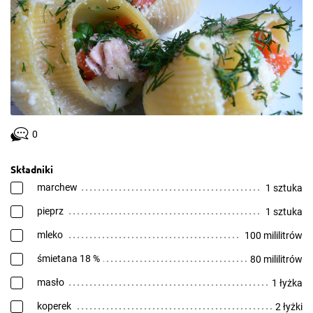
0
Składniki
marchew
1 sztuka
pieprz
1 sztuka
mleko
100 mililitrów
śmietana 18 %
80 mililitrów
masło
1 łyżka
koperek
2 łyżki