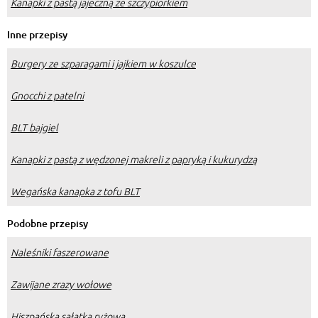
Kanapki z pastą jajeczną ze szczypiorkiem
Inne przepisy
Burgery ze szparagami i jajkiem w koszulce
Gnocchi z patelni
BLT bajgiel
Kanapki z pastą z wędzonej makreli z papryką i kukurydzą
Wegańska kanapka z tofu BLT
Podobne przepisy
Naleśniki faszerowane
Zawijane zrazy wołowe
Hiszpańska sałatka ryżowa