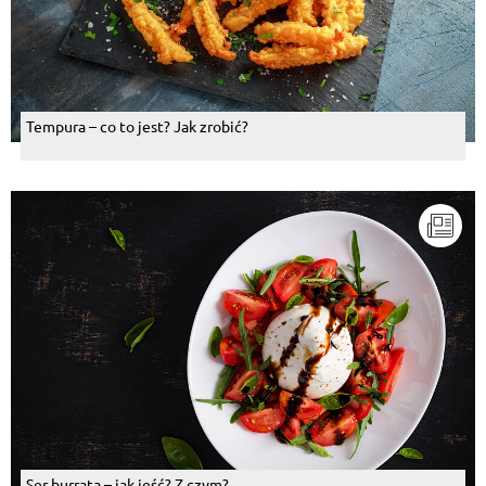
Tempura – co to jest? Jak zrobić?
Ser burrata – jak jeść? Z czym?