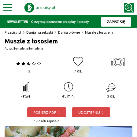
ZAPISZ SIĘ
NEWSLETTER - Otrzymuj sezonowe przepisy i porady
Przepisy.pl
Dania i przekąski
Dania główne
Muszle z łososiem
Muszle z łososiem
Autor:
Bernadetta Bernadetta
3
7 os.
łatwe
45 min.
3 os.
POBIERZ PDF
UDOSTĘPNIJ
17 osób zapisało