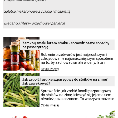
Sałatka makaronowa z cukinią i mozarellą
Elegancki filet w orzechowej panierce
Zamknij smaki lata w słoiku - sprawdź nasze sposoby
na pasteryzację!
Robienie przetworów jest najprostszym i
zdecydowanie najsmaczniejszym sposobem
na to, by zachować smaki wiosny, lata i
jesieni na dłużej. Można robić setki zdjęć
Czytaj więcej
krajobrazów, by cieszyć nimi oko w sezonie
zimowym, ale to smaczny posiłek pozwoli w
pełni poczuć atmosferę cieplejszych
Jak zrobić fasolkę szparagową do słoików na zimę?
miesięcy. Przygotowanie słoików ze
Jak zawekować?
smakowitą zawartością musi obejmować
patenty, które pozwolą zachować świeżość
Sprawdźcie, jak zrobić fasolkę szparagową
przetworów.
do słoików na zimę i cieszyć się jej smakiem
również poza sezonem. To warzywo możecie
wekować na wiele sposobów. Wykorzystajcie
Czytaj więcej
nasze propozycje!