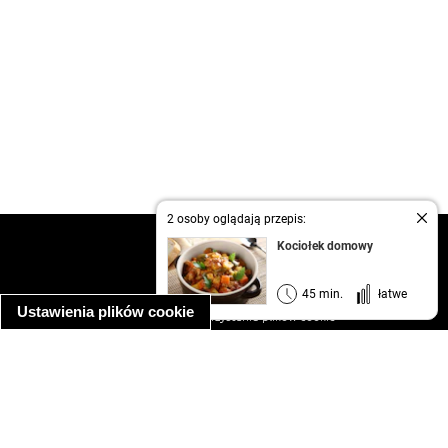
2 osoby oglądają przepis:
kontakt
Kociołek domowy
regulamin
informacja o prywatności
45 min.
łatwe
Ustawienia plików cookie
informacja o wykorzystaniu plików cookie
ułatwienia dostępu
Najpopularniejsze przepisy
spaghetti bolognese
makaron z kurczakiem w sosie śmietanowym