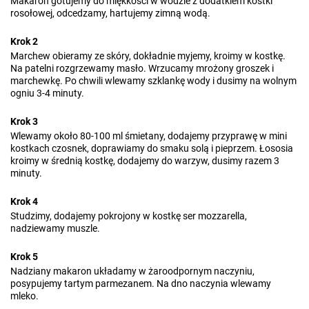
Makaron gotujemy do miękkości w wodzie z dodatkiem kostki
rosołowej, odcedzamy, hartujemy zimną wodą.
Krok 2
Marchew obieramy ze skóry, dokładnie myjemy, kroimy w kostkę.
Na patelni rozgrzewamy masło. Wrzucamy mrożony groszek i
marchewkę. Po chwili wlewamy szklankę wody i dusimy na wolnym
ogniu 3-4 minuty.
Krok 3
Wlewamy około 80-100 ml śmietany, dodajemy przyprawę w mini
kostkach czosnek, doprawiamy do smaku solą i pieprzem. Łososia
kroimy w średnią kostkę, dodajemy do warzyw, dusimy razem 3
minuty.
Krok 4
Studzimy, dodajemy pokrojony w kostkę ser mozzarella,
nadziewamy muszle.
Krok 5
Nadziany makaron układamy w żaroodpornym naczyniu,
posypujemy tartym parmezanem. Na dno naczynia wlewamy
mleko.