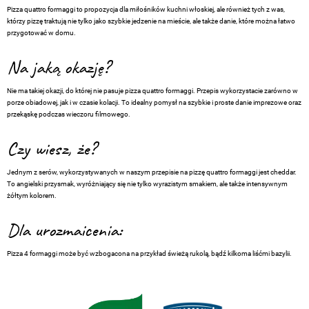
Pizza quattro formaggi to propozycja dla miłośników kuchni włoskiej, ale również tych z was,
którzy pizzę traktują nie tylko jako szybkie jedzenie na mieście, ale także danie, które można łatwo
przygotować w domu.
Na jaką okazję?
Nie ma takiej okazji, do której nie pasuje pizza quattro formaggi. Przepis wykorzystacie zarówno w
porze obiadowej, jak i w czasie kolacji. To idealny pomysł na szybkie i proste danie imprezowe oraz
przekąskę podczas wieczoru filmowego.
Czy wiesz, że?
Jednym z serów, wykorzystywanych w naszym przepisie na pizzę quattro formaggi jest cheddar.
To angielski przysmak, wyróżniający się nie tylko wyrazistym smakiem, ale także intensywnym
żółtym kolorem.
Dla urozmaicenia:
Pizza 4 formaggi może być wzbogacona na przykład świeżą rukolą, bądź kilkoma liśćmi bazylii.