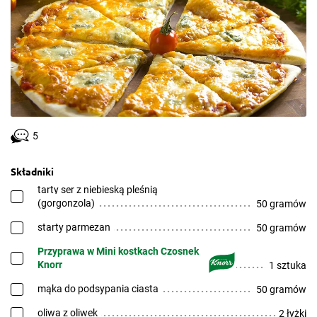
5
Składniki
tarty ser z niebieską pleśnią
(gorgonzola)
50 gramów
starty parmezan
50 gramów
Przyprawa w Mini kostkach Czosnek
Knorr
1 sztuka
mąka do podsypania ciasta
50 gramów
oliwa z oliwek
2 łyżki