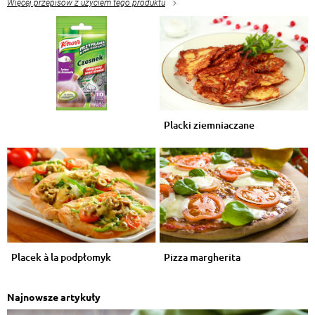
Więcej przepisów z użyciem tego produktu
Placki ziemniaczane
Placek à la podpłomyk
Pizza margherita
Najnowsze artykuły