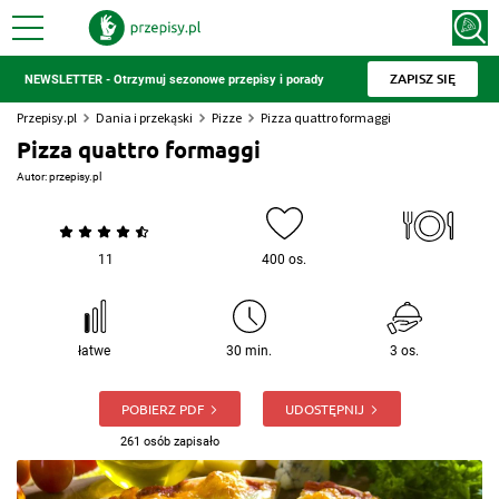
ZAPISZ SIĘ
NEWSLETTER - Otrzymuj sezonowe przepisy i porady
Przepisy.pl
Dania i przekąski
Pizze
Pizza quattro formaggi
Pizza quattro formaggi
Autor:
przepisy.pl
11
400 os.
łatwe
30 min.
3 os.
POBIERZ PDF
UDOSTĘPNIJ
261 osób zapisało