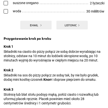
suszone oregano
2 łyżeczki
woda
30 mililitrów
EMAIL
LISTONIC
Przygotowanie krok po kroku
Krok 1
Składniki na ciasto do pizzy połącz ze sobą dobrze wyrabiając na
stolnicy, odstaw na 10 minut do lodówki skropione wodą, po 10
minutach wyjmij do wyrośnięcia w ciepłym miejscu na 20 minut.
Krok 2
Składniki na sos do pizzy połącz ze sobą tak, by nie było grudek,
dodaj mini kostkę czosnek
Knorr
i dopraw pieprzem do smaku.
Krok 3
Stolnicę lub blat stołu podsyp mąką, połóż ciasto i rozwałkuj lub
uformuj placek ręcznie. Placek powinien mieć około 28
centymetrów średnicy i 1 centymetr grubości.