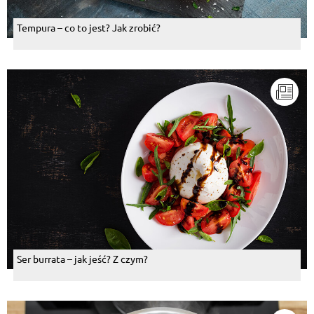
Tempura – co to jest? Jak zrobić?
Ser burrata – jak jeść? Z czym?