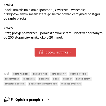
Krok 4
Placki umieść na blasze i posmaruj z wierzchu wcześniej
przygotowanym sosem starając się zachować centymetr odstępu
od rantu placka.
Krok 5
Pizzę posyp po wierzchu pomieszanymi serami. Piecz w nagrzanym
do 200 stopni piekarniku około 20 minut.
DODAJ NOTATKĘ
Tagi:
ciasto na pizzę
dania główne
ser pleśniowy
kuchnia włoska
ser parmezan
mozzarella
pieczenie
pizze
cheddar
danie z serem
street food z serem
podkręć smak street foodu
majonez smakowy
5
Opinie o przepisie