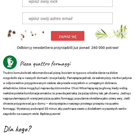
ZAPISZ SIĘ
Odbiorcy newslettera przyrządzili już ponad
260 000 potraw!
Pizza quattro formaggi
Trudno komukolwiek rekomendować pizzę, bowiem to typowo włoskie danie na dobre
rozgościło się w naszych domach i zna je każdy. Pamiętajcie jednak, że sekret pizzy nie tkwi jedynie
w odpowiednio przygotowanym cieście, ale przede wszystkim w umiejętnym dobraniu
składników, które mogą być naprawdę różnorodne. Choć Włosi łapią się za głowę, kiedy widzą
niektóre polskie kombinacje smaków, to prawda jest taka, że pizzę robimy tak, jak chcemy. Jedną z
najpopularniejszych wersji jest pizza quattro formaggi, popularnie określana jako cztery sery. Jeśli
chcecie przygotować ją w domu – skorzystajcie z naszego prostego przepisu na quattro
formaggi. Wystarczy poświęcić 30 minut, aby pachnące ciasto z dodatkiem wyrazistych serów
zagościło na waszym stole. Będzie pysznie!
Dla kogo?