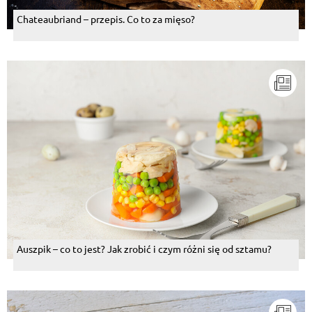
Chateaubriand – przepis. Co to za mięso?
Auszpik – co to jest? Jak zrobić i czym różni się od sztamu?