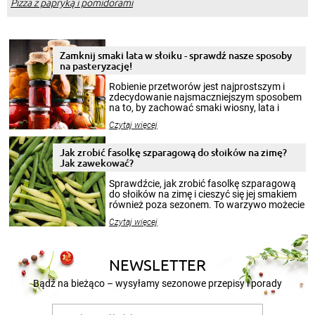
Pizza z papryką i pomidorami
Zamknij smaki lata w słoiku - sprawdź nasze sposoby
na pasteryzację!
Robienie przetworów jest najprostszym i
zdecydowanie najsmaczniejszym sposobem
na to, by zachować smaki wiosny, lata i
jesieni na dłużej. Można robić setki zdjęć
Czytaj więcej
krajobrazów, by cieszyć nimi oko w sezonie
zimowym, ale to smaczny posiłek pozwoli w
pełni poczuć atmosferę cieplejszych
Jak zrobić fasolkę szparagową do słoików na zimę?
miesięcy. Przygotowanie słoików ze
Jak zawekować?
smakowitą zawartością musi obejmować
patenty, które pozwolą zachować świeżość
Sprawdźcie, jak zrobić fasolkę szparagową
przetworów.
do słoików na zimę i cieszyć się jej smakiem
również poza sezonem. To warzywo możecie
wekować na wiele sposobów. Wykorzystajcie
Czytaj więcej
nasze propozycje!
NEWSLETTER
Bądź na bieżąco – wysyłamy sezonowe przepisy i porady