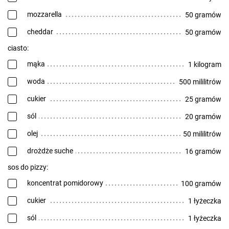
mozzarella
50 gramów
cheddar
50 gramów
ciasto:
mąka
1 kilogram
woda
500 mililitrów
cukier
25 gramów
sól
20 gramów
olej
50 mililitrów
drożdże suche
16 gramów
sos do pizzy:
koncentrat pomidorowy
100 gramów
cukier
1 łyżeczka
sól
1 łyżeczka