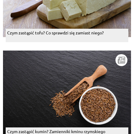
Czym zastąpić tofu? Co sprawdzi się zamiast niego?
Czym zastąpić kumin? Zamienniki kminu rzymskiego