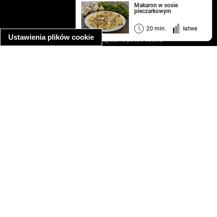
kontakt
Makaron w sosie
pieczarkowym
regulamin
informacja o prywatności
20 min.
łatwe
Ustawienia plików cookie
informacja o wykorzystaniu plików cookie
ułatwienia dostępu
Najpopularniejsze przepisy
spaghetti bolognese
makaron z kurczakiem w sosie śmietanowym
kanapka z indykiem
ratatouille
lahmacun
mac and cheese
zupa minestrone
cannelloni ze szpinakiem i ricottą
spaghetti przepisy
makaron z kurczakiem