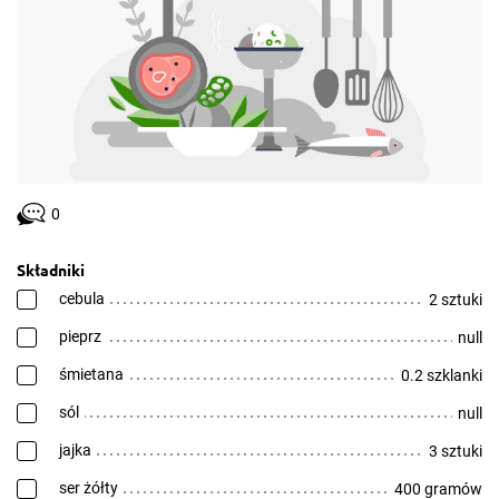
0
Składniki
cebula
2 sztuki
pieprz
null
śmietana
0.2 szklanki
sól
null
jajka
3 sztuki
ser żółty
400 gramów