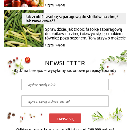
jesieni na dłużej. Można robić setki zdjęć
Czytaj więcej
krajobrazów, by cieszyć nimi oko w sezonie
zimowym, ale to smaczny posiłek pozwoli w
pełni poczuć atmosferę cieplejszych
Jak zrobić fasolkę szparagową do słoików na zimę?
miesięcy. Przygotowanie słoików ze
Jak zawekować?
smakowitą zawartością musi obejmować
patenty, które pozwolą zachować świeżość
Sprawdźcie, jak zrobić fasolkę szparagową
przetworów.
do słoików na zimę i cieszyć się jej smakiem
również poza sezonem. To warzywo możecie
wekować na wiele sposobów. Wykorzystajcie
Czytaj więcej
nasze propozycje!
NEWSLETTER
Bądź na bieżąco – wysyłamy sezonowe przepisy i porady
ZAPISZ SIĘ
Odbiorcy newslettera przyrządzili już ponad
260 000 potraw!