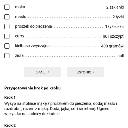
mąka
2 szklanki
masło
2 łyżki
proszek do pieczenia
1 łyżeczka
curry
null szczypt
kiełbasa zwyczajna
400 gramów
zioła
null
EMAIL
LISTONIC
Przygotowanie krok po kroku
Krok 1
Wysyp na stolnice mąkę z proszkiem do pieczenia, dodaj masło i
rozdrobnij razem z mąką. Dodaj jajka, sól i śmietanę. Ugnieć
wszystko na stolnicy dokładnie.
Krok 2