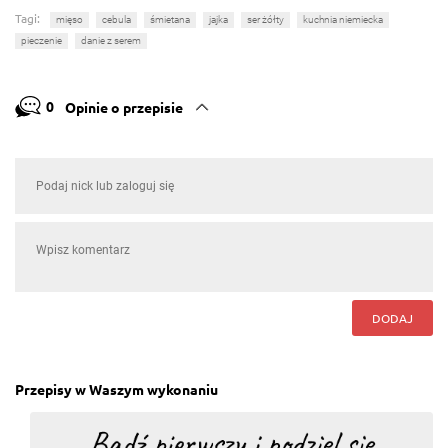
Tagi:
mięso
cebula
śmietana
jajka
ser żółty
kuchnia niemiecka
pieczenie
danie z serem
0
Opinie o przepisie
DODAJ
Przepisy w Waszym wykonaniu