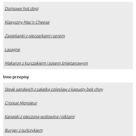
Domowe hot dogi
Klasyczny Mac’n Cheese
Zapiekanki z pieczarkami i serem
Lasagne
Makaron z kurczakiem i sosem śmietanowym
Inne przepisy
Steak sandwich z sałatką coleslaw z kapusty bok choy
Croque Monsieur
Kanapki z pieczoną wołowiną i piklami
Burger z tuńczykiem