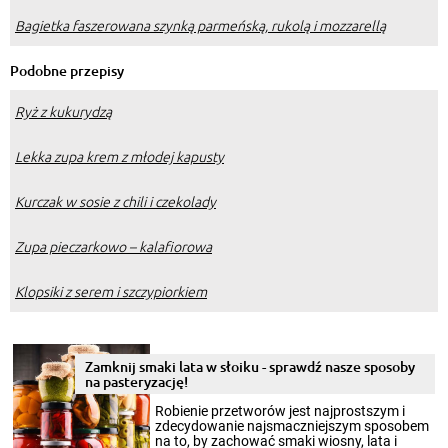
Bagietka faszerowana szynką parmeńską, rukolą i mozzarellą
Podobne przepisy
Ryż z kukurydzą
Lekka zupa krem z młodej kapusty
Kurczak w sosie z chili i czekolady
Zupa pieczarkowo – kalafiorowa
Klopsiki z serem i szczypiorkiem
Zamknij smaki lata w słoiku - sprawdź nasze sposoby
na pasteryzację!
Robienie przetworów jest najprostszym i
zdecydowanie najsmaczniejszym sposobem
na to, by zachować smaki wiosny, lata i