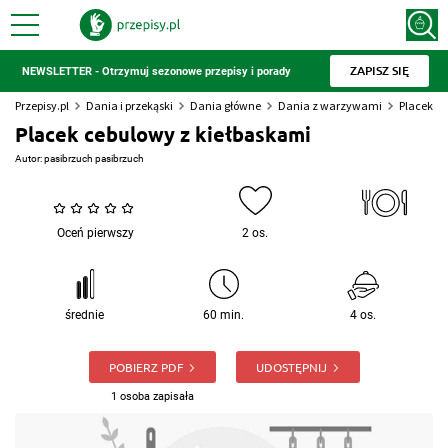
ZAPISZ SIĘ
NEWSLETTER - Otrzymuj sezonowe przepisy i porady
Przepisy.pl
Dania i przekąski
Dania główne
Dania z warzywami
Placek c
Placek cebulowy z kiełbaskami
Autor:
pasibrzuch pasibrzuch
Oceń pierwszy
2 os.
średnie
60 min.
4 os.
POBIERZ PDF
UDOSTĘPNIJ
1 osoba zapisała