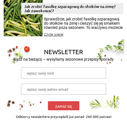
zimowym, ale to smaczny posiłek pozwoli w
pełni poczuć atmosferę cieplejszych
Jak zrobić fasolkę szparagową do słoików na zimę?
miesięcy. Przygotowanie słoików ze
Jak zawekować?
smakowitą zawartością musi obejmować
patenty, które pozwolą zachować świeżość
Sprawdźcie, jak zrobić fasolkę szparagową
przetworów.
do słoików na zimę i cieszyć się jej smakiem
również poza sezonem. To warzywo możecie
wekować na wiele sposobów. Wykorzystajcie
Czytaj więcej
nasze propozycje!
NEWSLETTER
Bądź na bieżąco – wysyłamy sezonowe przepisy i porady
ZAPISZ SIĘ
Odbiorcy newslettera przyrządzili już ponad
260 000 potraw!