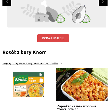
DODAJ ZDJĘCIE
Rosół z kury Knorr
Więcej przepisów z użyciem tego produktu
Zapiekanka makaronowa
"PYCHOTKA"