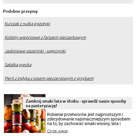
Podobne przepisy
Kurczak z nutką egzotyki
Kotlety wieprzowe z farszem pieczarkowym
Jaskiniowe pizzerinki - pajęczynki
Sałatka grecka
Pierś z indyka z sosem pieczeniowym z grzybami
Zamknij smaki lata w słoiku - sprawdź nasze sposoby
na pasteryzację!
Robienie przetworów jest najprostszym i
zdecydowanie najsmaczniejszym sposobem
na to, by zachować smaki wiosny, lata i
jesieni na dłużej. Można robić setki zdjęć
Czytaj więcej
krajobrazów, by cieszyć nimi oko w sezonie