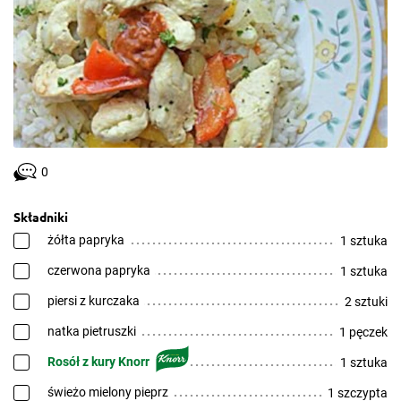
0
Składniki
żółta papryka
1 sztuka
czerwona papryka
1 sztuka
piersi z kurczaka
2 sztuki
natka pietruszki
1 pęczek
Rosół z kury Knorr
1 sztuka
świeżo mielony pieprz
1 szczypta