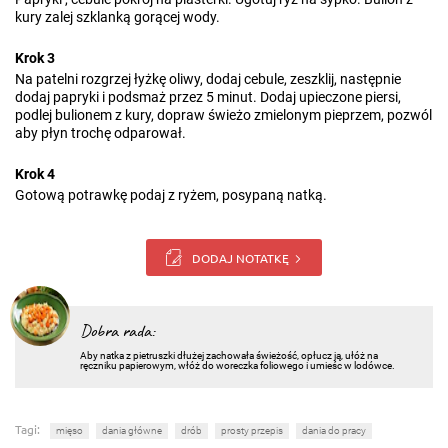
kury zalej szklanką gorącej wody.
Krok 3
Na patelni rozgrzej łyżkę oliwy, dodaj cebule, zeszklij, następnie
dodaj papryki i podsmaż przez 5 minut. Dodaj upieczone piersi,
podlej bulionem z kury, dopraw świeżo zmielonym pieprzem, pozwól
aby płyn trochę odparował.
Krok 4
Gotową potrawkę podaj z ryżem, posypaną natką.
DODAJ NOTATKĘ
Dobra rada:
Aby natka z pietruszki dłużej zachowała świeżość, opłucz ją, ułóż na
ręczniku papierowym, włóż do woreczka foliowego i umieśc w lodówce.
Tagi:
mięso
dania główne
drób
prosty przepis
dania do pracy