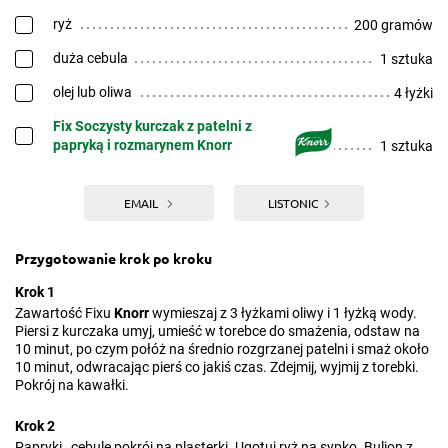
ryż
200 gramów
duża cebula
1 sztuka
olej lub oliwa
4 łyżki
Fix Soczysty kurczak z patelni z
papryką i rozmarynem Knorr
1 sztuka
EMAIL
LISTONIC
Przygotowanie krok po kroku
Krok 1
Zawartość Fixu
Knorr
wymieszaj z 3 łyżkami oliwy i 1 łyżką wody.
Piersi z kurczaka umyj, umieść w torebce do smażenia, odstaw na
10 minut, po czym połóż na średnio rozgrzanej patelni i smaż około
10 minut, odwracając pierś co jakiś czas. Zdejmij, wyjmij z torebki.
Pokrój na kawałki.
Krok 2
Papryki , cebule pokrój na plasterki. Ugotuj ryż na sypko. Bulion z