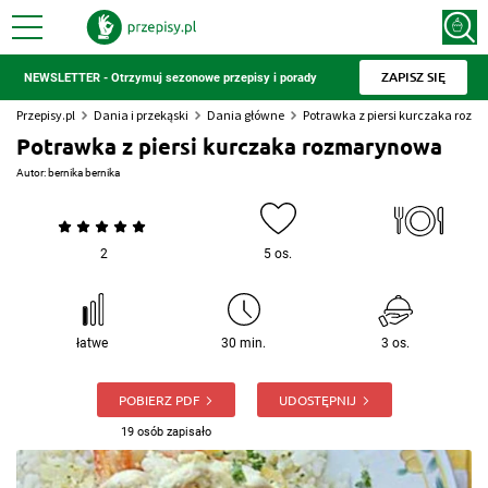
ZAPISZ SIĘ
NEWSLETTER - Otrzymuj sezonowe przepisy i porady
Przepisy.pl
Dania i przekąski
Dania główne
Potrawka z piersi kurczaka roz
Potrawka z piersi kurczaka rozmarynowa
Autor:
bernika bernika
2
5 os.
łatwe
30 min.
3 os.
POBIERZ PDF
UDOSTĘPNIJ
19 osób zapisało