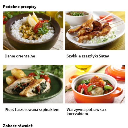
Podobne przepisy
Danie orientalne
Szybkie szaszłyki Satay
Pierś faszerowana szpinakiem
Warzywna potrawka z
kurczakiem
Zobacz również