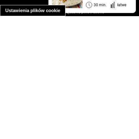
informacja o prywatności
30 min.
łatwe
Ustawienia plików cookie
informacja o wykorzystaniu plików cookie
ułatwienia dostępu
Najpopularniejsze przepisy
spaghetti bolognese
makaron z kurczakiem w sosie śmietanowym
kanapka z indykiem
ratatouille
lahmacun
mac and cheese
zupa minestrone
cannelloni ze szpinakiem i ricottą
spaghetti przepisy
makaron z kurczakiem
tagliatelle z kurczakiem
hot dog