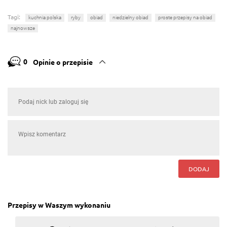
Tagi:
kuchnia polska
ryby
obiad
niedzielny obiad
proste przepisy na obiad
najnowsze
0
Opinie o przepisie
DODAJ
Przepisy w Waszym wykonaniu