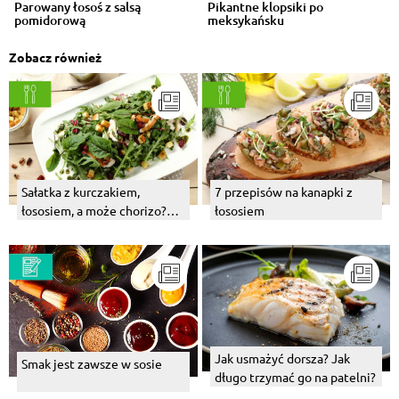
Parowany łosoś z salsą
Pikantne klopsiki po
pomidorową
meksykańsku
Zobacz również
Sałatka z kurczakiem,
7 przepisów na kanapki z
łososiem, a może chorizo?
łososiem
Wybierz swój numer 1!
Jak usmażyć dorsza? Jak
Smak jest zawsze w sosie
długo trzymać go na patelni?