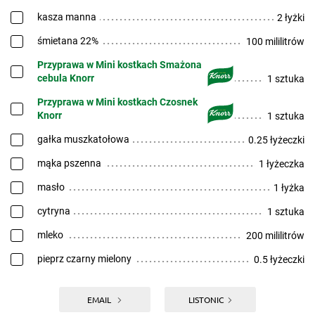
kasza manna
2 łyżki
śmietana 22%
100 mililitrów
Przyprawa w Mini kostkach Smażona
cebula Knorr
1 sztuka
Przyprawa w Mini kostkach Czosnek
Knorr
1 sztuka
gałka muszkatołowa
0.25 łyżeczki
mąka pszenna
1 łyżeczka
masło
1 łyżka
cytryna
1 sztuka
mleko
200 mililitrów
pieprz czarny mielony
0.5 łyżeczki
EMAIL
LISTONIC