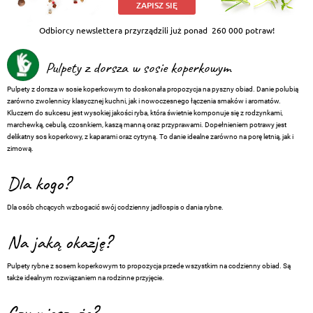
ZAPISZ SIĘ
Odbiorcy newslettera przyrządzili już ponad
260 000 potraw!
Pulpety z dorsza w sosie koperkowym
Pulpety z dorsza w sosie koperkowym to doskonała propozycja na pyszny obiad. Danie polubią
zarówno zwolennicy klasycznej kuchni, jak i nowoczesnego łączenia smaków i aromatów.
Kluczem do sukcesu jest wysokiej jakości ryba, która świetnie komponuje się z rodzynkami,
marchewką, cebulą, czosnkiem, kaszą manną oraz przyprawami. Dopełnieniem potrawy jest
delikatny sos koperkowy, z kaparami oraz cytryną. To danie idealne zarówno na porę letnią, jak i
zimową.
Dla kogo?
Dla osób chcących wzbogacić swój codzienny jadłospis o dania rybne.
Na jaką okazję?
Pulpety rybne z sosem koperkowym to propozycja przede wszystkim na codzienny obiad. Są
także idealnym rozwiązaniem na rodzinne przyjęcie.