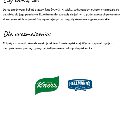
Czy wiesz, że?
Dorsz spożywany był już przez wikingów, w X i XI wieku. Wówczas był suszony na mrozie, co
zapobiegało jego psuciu się. Dzięki temu dorsze stały się jednym z podstawowych pokarmów
skandynawskich wojowników, wyruszających w długodystansowe wyprawy morskie.
Dla urozmaicenia:
Pulpety z dorsza doskonale smakują także w formie zapiekanej. Wystarczy przełożyć je do
naczynia żaroodpornego, posypać żółtym serem i włożyć do piekarnika.