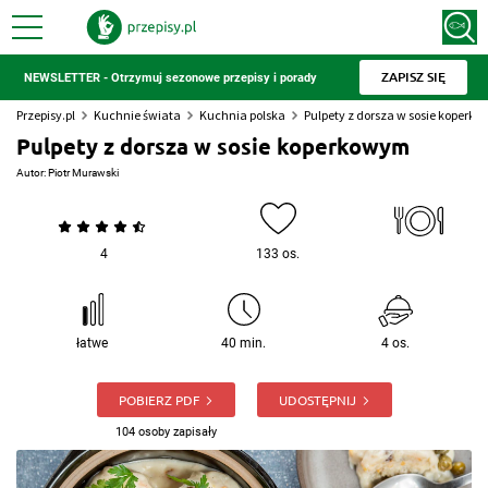
ZAPISZ SIĘ
NEWSLETTER - Otrzymuj sezonowe przepisy i porady
Przepisy.pl
Kuchnie świata
Kuchnia polska
Pulpety z dorsza w sosie koperk
Pulpety z dorsza w sosie koperkowym
Autor:
Piotr Murawski
4
133 os.
łatwe
40 min.
4 os.
POBIERZ PDF
UDOSTĘPNIJ
104 osoby zapisały