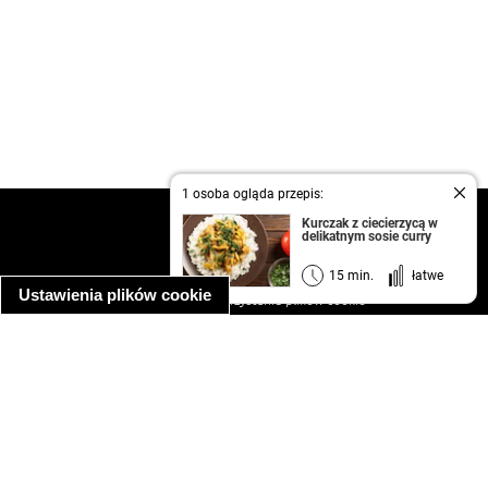
1 osoba ogląda przepis:
kontakt
Kurczak z ciecierzycą w
delikatnym sosie curry
regulamin
informacja o prywatności
15 min.
łatwe
Ustawienia plików cookie
informacja o wykorzystaniu plików cookie
ułatwienia dostępu
Najpopularniejsze przepisy
spaghetti bolognese
makaron z kurczakiem w sosie śmietanowym
kanapka z indykiem