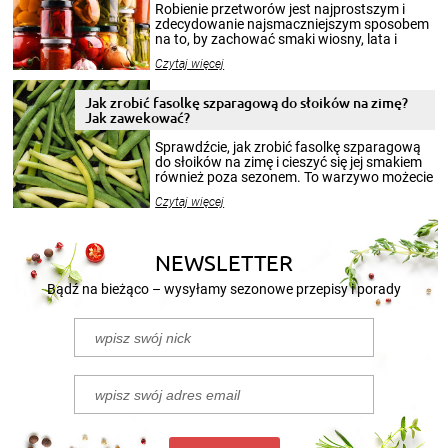
Robienie przetworów jest najprostszym i
zdecydowanie najsmaczniejszym sposobem
na to, by zachować smaki wiosny, lata i
jesieni na dłużej. Można robić setki zdjęć
Czytaj więcej
krajobrazów, by cieszyć nimi oko w sezonie
zimowym, ale to smaczny posiłek pozwoli w
pełni poczuć atmosferę cieplejszych
Jak zrobić fasolkę szparagową do słoików na zimę?
miesięcy. Przygotowanie słoików ze
Jak zawekować?
smakowitą zawartością musi obejmować
patenty, które pozwolą zachować świeżość
Sprawdźcie, jak zrobić fasolkę szparagową
przetworów.
do słoików na zimę i cieszyć się jej smakiem
również poza sezonem. To warzywo możecie
wekować na wiele sposobów. Wykorzystajcie
Czytaj więcej
nasze propozycje!
NEWSLETTER
Bądź na bieżąco – wysyłamy sezonowe przepisy i porady