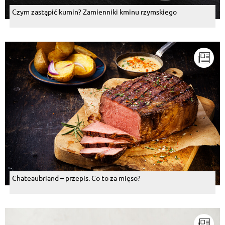
Czym zastąpić kumin? Zamienniki kminu rzymskiego
Chateaubriand – przepis. Co to za mięso?