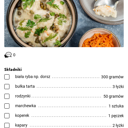
0
Składniki
biała ryba np. dorsz
300 gramów
bułka tarta
3 łyżki
rodzynki
50 gramów
marchewka
1 sztuka
koperek
1 pęczek
kapary
2 łyżki