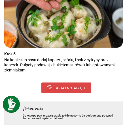
Krok 5
Na koniec do sosu dodaj kapary , skórkę i sok z cytryny oraz
koperek. Pulpety podawaj z bukietem surówek lub gotowanymi
ziemniakami.
DODAJ NOTATKĘ
Dobra rada:
Gotowe pulpety możesz przełożyć do naczynia żaroodpornego posypać
żółtym serem i zapiec w piekarniku.