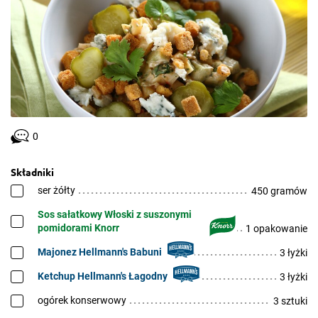
0
Składniki
ser żółty
450 gramów
Sos sałatkowy Włoski z suszonymi
pomidorami Knorr
1 opakowanie
Majonez Hellmann's Babuni
3 łyżki
Ketchup Hellmann's Łagodny
3 łyżki
ogórek konserwowy
3 sztuki