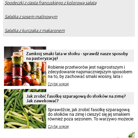
Spodeczki z ciasta francuskiego z kolorową sałatą
Sałatka z sosem malinowym
Sałatka z kurczaka z makaronem
Zamknij smaki lata w słoiku - sprawdź nasze sposoby
na pasteryzację!
Robienie przetworów jest najprostszym i
zdecydowanie najsmaczniejszym sposobem
na to, by zachować smaki wiosny, lata i
jesieni na dłużej. Można robić setki zdjęć
Czytaj więcej
krajobrazów, by cieszyć nimi oko w sezonie
zimowym, ale to smaczny posiłek pozwoli w
pełni poczuć atmosferę cieplejszych
Jak zrobić fasolkę szparagową do słoików na zimę?
miesięcy. Przygotowanie słoików ze
Jak zawekować?
smakowitą zawartością musi obejmować
patenty, które pozwolą zachować świeżość
Sprawdźcie, jak zrobić fasolkę szparagową
przetworów.
do słoików na zimę i cieszyć się jej smakiem
również poza sezonem. To warzywo możecie
wekować na wiele sposobów. Wykorzystajcie
Czytaj więcej
nasze propozycje!