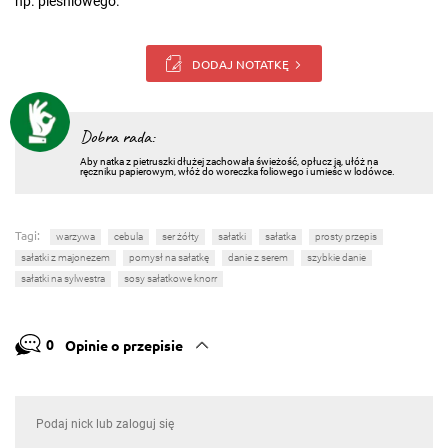
np. pleśniowego.
DODAJ NOTATKĘ
Dobra rada:
Aby natka z pietruszki dłużej zachowała świeżość, opłucz ją, ułóż na
ręczniku papierowym, włóż do woreczka foliowego i umieśc w lodówce.
Tagi:
warzywa
cebula
ser żółty
sałatki
sałatka
prosty przepis
sałatki z majonezem
pomysł na sałatkę
danie z serem
szybkie danie
sałatki na sylwestra
sosy sałatkowe knorr
0
Opinie o przepisie