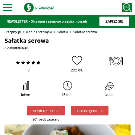
ZAPISZ SIĘ
NEWSLETTER - Otrzymuj sezonowe przepisy i porady
Przepisy.pl
Dania i przekąski
Sałatki
Sałatka serowa
Sałatka serowa
Autor:
przepisy.pl
7
222 os.
łatwe
15 min.
4 os.
POBIERZ PDF
UDOSTĘPNIJ
201 osób zapisało