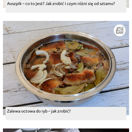
Auszpik – co to jest? Jak zrobić i czym różni się od sztamu?
Zalewa octowa do ryb – jak zrobić?