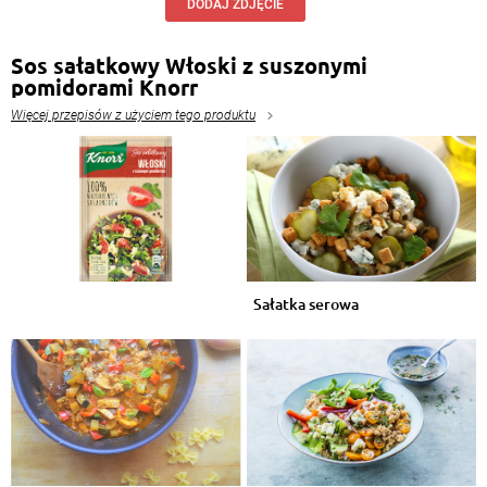
DODAJ ZDJĘCIE
Sos sałatkowy Włoski z suszonymi
pomidorami Knorr
Więcej przepisów z użyciem tego produktu
Sałatka serowa