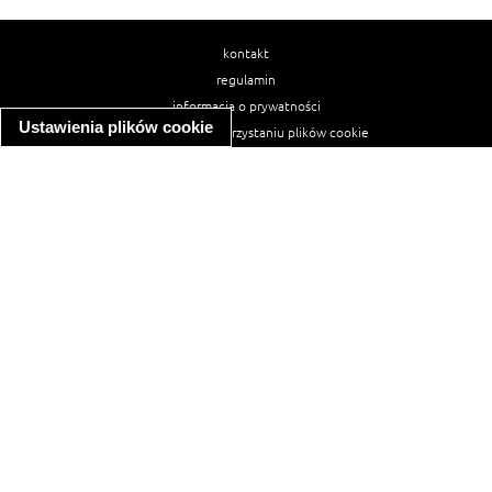
kontakt
regulamin
informacja o prywatności
Ustawienia plików cookie
informacja o wykorzystaniu plików cookie
ułatwienia dostępu
Najpopularniejsze przepisy
spaghetti bolognese
makaron z kurczakiem w sosie śmietanowym
kanapka z indykiem
ratatouille
lahmacun
mac and cheese
zupa minestrone
cannelloni ze szpinakiem i ricottą
spaghetti przepisy