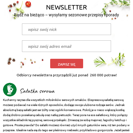
NEWSLETTER
Bądź na bieżąco – wysyłamy sezonowe przepisy i porady
ZAPISZ SIĘ
Odbiorcy newslettera przyrządzili już ponad
260 000 potraw!
Sałatka serowa
Kuchenny rarytas dla wszystkich miłośników serowych smaków. Ekspresową sałatkę serową
możesz podawać na wiele różnych sposobów, dodając swoje ulubione rodzaje serów. Jednak
absolutną bazą sałatki jest ser żółty oraz ogórki konserwowe. Pokrój je w nieco większą kostkę,
dodaj drobno posiekaną cebulę oraz natkę pietruszki. Teraz pora na sos sałatkowy, który połączy
wszystkie składniki tej pysznej, serowej przekąski. Zmieszaj ze sobą majonez, łagodny ketchup i
gotowe. Proste prawda? Do sałatki możesz również użyć innych gatunków sera, niż ten podany w
przepisie. Idealnie nada się do tego ser pleśniowy niebieski, przykładowo gorgonzola. Jeżeli jesteś