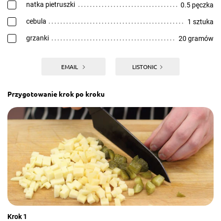
natka pietruszki
0.5 pęczka
cebula
1 sztuka
grzanki
20 gramów
EMAIL
LISTONIC
Przygotowanie krok po kroku
Krok 1