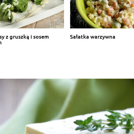
lsy z gruszką i sosem
Sałatka warzywna
m