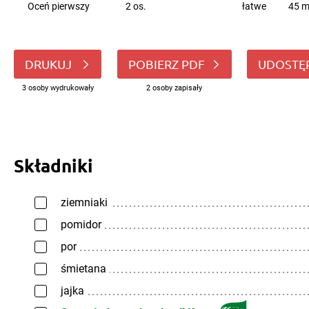
Oceń pierwszy
2 os.
łatwe
45 m
DRUKUJ
POBIERZ PDF
UDOSTĘ
3 osoby wydrukowały
2 osoby zapisały
Składniki
ziemniaki
pomidor
por
śmietana
jajka