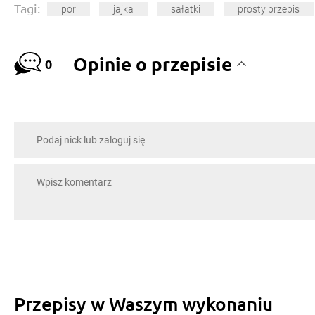
Tagi:
por
jajka
sałatki
prosty przepis
Opinie o przepisie
0
Przepisy w Waszym wykonaniu