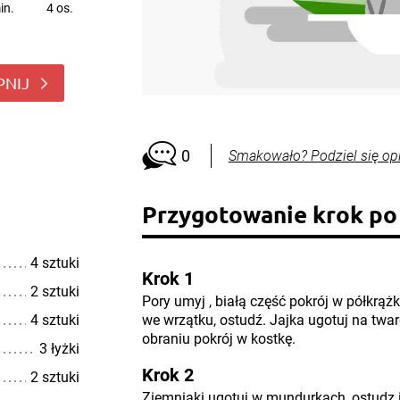
in.
4 os.
PNIJ
0
Smakowało? Podziel się op
Przygotowanie krok po
4 sztuki
Krok 1
2 sztuki
Pory umyj , białą część pokrój w półkrążk
4 sztuki
we wrzątku, ostudź. Jajka ugotuj na twar
obraniu pokrój w kostkę.
3 łyżki
Krok 2
2 sztuki
Ziemniaki ugotuj w mundurkach, ostudz i