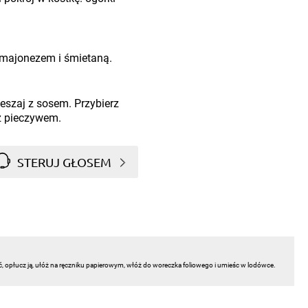
 majonezem i śmietaną.
ieszaj z sosem. Przybierz
z pieczywem.
STERUJ GŁOSEM
ć, opłucz ją, ułóż na ręczniku papierowym, włóż do woreczka foliowego i umieśc w lodówce.