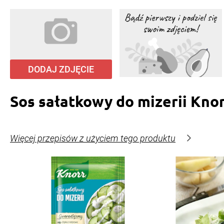
DODAJ ZDJĘCIE
Sos sałatkowy do mizerii Kno
Więcej przepisów z użyciem tego produktu