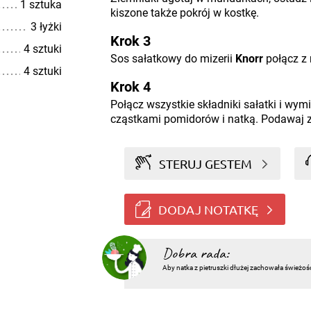
1 sztuka
kiszone także pokrój w kostkę.
3 łyżki
Krok 3
4 sztuki
Sos sałatkowy do mizerii
Knorr
połącz z
4 sztuki
Krok 4
Połącz wszystkie składniki sałatki i wym
cząstkami pomidorów i natką. Podawaj 
STERUJ GESTEM
DODAJ NOTATKĘ
Dobra rada:
Aby natka z pietruszki dłużej zachowała świeżoś