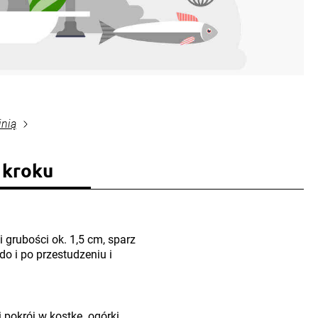
inią
 kroku
i grubości ok. 1,5 cm, sparz
do i po przestudzeniu i
 pokrój w kostkę. ogórki