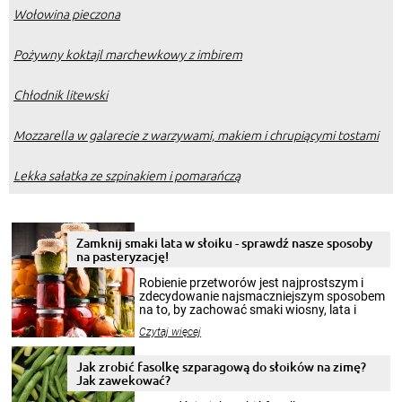
Wołowina pieczona
Pożywny koktajl marchewkowy z imbirem
Chłodnik litewski
Mozzarella w galarecie z warzywami, makiem i chrupiącymi tostami
Lekka sałatka ze szpinakiem i pomarańczą
Zamknij smaki lata w słoiku - sprawdź nasze sposoby
na pasteryzację!
Robienie przetworów jest najprostszym i
zdecydowanie najsmaczniejszym sposobem
na to, by zachować smaki wiosny, lata i
jesieni na dłużej. Można robić setki zdjęć
Czytaj więcej
krajobrazów, by cieszyć nimi oko w sezonie
zimowym, ale to smaczny posiłek pozwoli w
pełni poczuć atmosferę cieplejszych
Jak zrobić fasolkę szparagową do słoików na zimę?
miesięcy. Przygotowanie słoików ze
Jak zawekować?
smakowitą zawartością musi obejmować