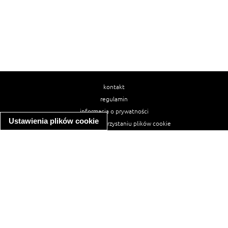
kontakt
regulamin
informacja o prywatności
Ustawienia plików cookie
informacja o wykorzystaniu plików cookie
ułatwienia dostępu
Najpopularniejsze przepisy
spaghetti bolognese
makaron z kurczakiem w sosie śmietanowym
kanapka z indykiem
ratatouille