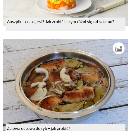
Auszpik – co to jest? Jak zrobić i czym różni się od sztamu?
Zalewa octowa do ryb – jak zrobić?