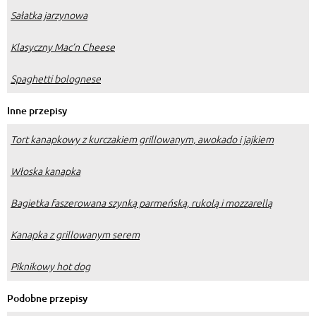
Sałatka jarzynowa
Klasyczny Mac’n Cheese
Spaghetti bolognese
Inne przepisy
Tort kanapkowy z kurczakiem grillowanym, awokado i jajkiem
Włoska kanapka
Bagietka faszerowana szynką parmeńską, rukolą i mozzarellą
Kanapka z grillowanym serem
Piknikowy hot dog
Podobne przepisy