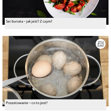
Ser burrata – jak jeść? Z czym?
Poszetowanie – co to jest?