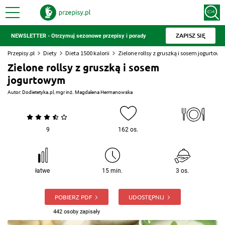
ZAPISZ SIĘ
NEWSLETTER - Otrzymuj sezonowe przepisy i porady
Przepisy.pl
Diety
Dieta 1500 kalorii
Zielone rollsy z gruszką i sosem jogurtow
Zielone rollsy z gruszką i sosem
jogurtowym
Autor:
Dodietetyka.pl, mgr inż. Magdalena Hermanowska
9
162 os.
łatwe
15 min.
3 os.
POBIERZ PDF
UDOSTĘPNIJ
442 osoby zapisały