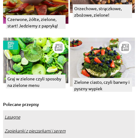
Orzechowe, strączkowe,
zbożowe, zielone!
Czerwone, żółte, zielone,
start! Jedziemy z papryką!
Graj w zielone czyli sposoby
Zielone ciasto, czyli barwny i
na zielone menu
pyszny wypiek
Polecane przepisy
Lasagne
Zapiekanki z pieczarkami i serem