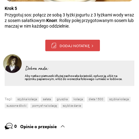
Krok 5
Przygotuj sos: połącz ze sobą 3 łyżki jogurtu z 3 łyżkami wody wraz
z sosem sałatkowym
Knorr
. Rollsy polej przygotowanym sosem lub
maczaj w nim każdego oddzielnie.
DODAJ NOTATKĘ
Dobra rada:
Aby natka z pietruszki dłużej zachowała świeżość, opłucz ją, ułóż na
ręczniku papierowym, włóż do woreczka foliowego i umieśc w lodówce.
Tagi:
szybka kolacja
sałata
gruszka
kolacja
dieta 1500
szybka kolacja
suszone śliwki
pomysł na kolację
szybkie danie
0
Opinie o przepisie