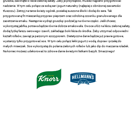
gruszka, zawinięte w liście zielonej sałaty. Żeby je przyrządzić, musisz najpierw przygotować
nadzienie. W tym celu połącz ze sobą ser i jogurt naturalny (najlepiej o obniżonej zawartości
tłuszczu). Zetrzyj na tarce świeży ogórek, posiekaj suszone śliwki i dodaj do sera. Tak
przygotowaną fit mieszankę przypraw pieprzem oraz odrobiną czosnku granulowanego dla
zaostrzenia smaku. Następnie wydrąż gruszkę i podziel ją na równe części. Jeśli chcesz,
wykorzystaj jabłka, potrawa będzie równie dobrze smakowała. Owoce ułóż na liściu zielonej sałaty,
dodaj łyżkę farszu serowego i zawiń, zakładając boki liścia do środka. Żeby utrzymać odpowiedni
kształt rollsów, zawiąż je parzonym szczypiorem. Dietetyczne danie będzie już prawie gotowe,
wystarczy tylko przygotować sos. W tym celu połącz lekki jogurt z wodą, dopraw i przelej do
małych miseczek. Sos wykorzystaj do polania zielonych rollsów lub jako dip do maczania roladek.
Na koniec możesz udekorować to zdrowe danie świeżymi listkami bazylii. Smacznego!