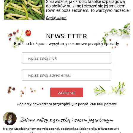
patenty, które pozwolą zachować świeżość
Sprawdźcie, jak zrobić fasolkę szparagową
przetworów.
do słoików na zimę i cieszyć się jej smakiem
również poza sezonem. To warzywo możecie
wekować na wiele sposobów. Wykorzystajcie
Czytaj więcej
nasze propozycje!
NEWSLETTER
Bądź na bieżąco – wysyłamy sezonowe przepisy i porady
ZAPISZ SIĘ
Odbiorcy newslettera przyrządzili już ponad
260 000 potraw!
Zielone rollsy z gruszką i sosem jogurtowym
Mgr inż. Magdalena Hermanowska z portalu dodietetyka.pl: Zielone rollsy to farsz serowy i