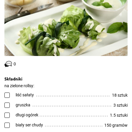
0
Składniki
na zielone rollsy:
liść sałaty
18 sztuk
gruszka
3 sztuki
długi ogórek
1.5 sztuki
biały ser chudy
150 gramów