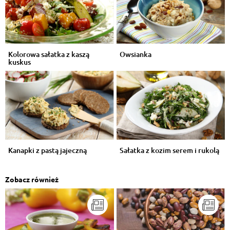
Kolorowa sałatka z kaszą
Owsianka
kuskus
Kanapki z pastą jajeczną
Sałatka z kozim serem i rukolą
Zobacz również