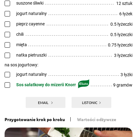
suszone śliwki
12 sztuk
jogurt naturalny
6 łyżek
pieprz cayenne
0.5 łyżeczki
chili
0.5 łyżeczki
mięta
0.75 łyżeczki
natka pietruszki
3 łyżeczki
na sos jogurtowy:
jogurt naturalny
3 łyżki
Sos sałatkowy do mizerii Knorr
9 gramów
EMAIL
LISTONIC
Przygotowanie krok po kroku
Wartości odżywcze