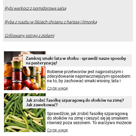
Rybi warkocz z pomidorową salsą
Ryba z rusztu w liściach chrzanu z harissą i limonką
Grillowany pstrąg z ziołami
Zamknij smaki lata w słoiku - sprawdź nasze sposoby
na pasteryzację!
Robienie przetworów jest najprostszym i
zdecydowanie najsmaczniejszym sposobem
na to, by zachować smaki wiosny, lata i
jesieni na dłużej. Można robić setki zdjęć
Czytaj więcej
krajobrazów, by cieszyć nimi oko w sezonie
zimowym, ale to smaczny posiłek pozwoli w
pełni poczuć atmosferę cieplejszych
Jak zrobić fasolkę szparagową do słoików na zimę?
miesięcy. Przygotowanie słoików ze
Jak zawekować?
smakowitą zawartością musi obejmować
patenty, które pozwolą zachować świeżość
Sprawdźcie, jak zrobić fasolkę szparagową
przetworów.
do słoików na zimę i cieszyć się jej smakiem
również poza sezonem. To warzywo możecie
wekować na wiele sposobów. Wykorzystajcie
Czytaj więcej
nasze propozycje!