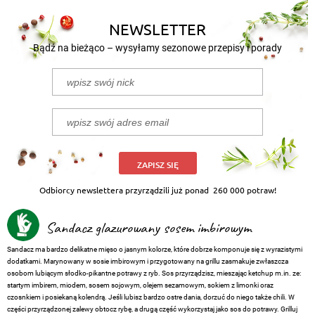
NEWSLETTER
Bądź na bieżąco – wysyłamy sezonowe przepisy i porady
ZAPISZ SIĘ
Odbiorcy newslettera przyrządzili już ponad
260 000 potraw!
Sandacz glazurowany sosem imbirowym
Sandacz ma bardzo delikatne mięso o jasnym kolorze, które dobrze komponuje się z wyrazistymi
dodatkami. Marynowany w sosie imbirowym i przygotowany na grillu zasmakuje zwłaszcza
osobom lubiącym słodko-pikantne potrawy z ryb. Sos przyrządzisz, mieszając ketchup m.in. ze:
startym imbirem, miodem, sosem sojowym, olejem sezamowym, sokiem z limonki oraz
czosnkiem i posiekaną kolendrą. Jeśli lubisz bardzo ostre dania, dorzuć do niego także chili. W
części przyrządzonej zalewy obtocz rybę, a drugą część wykorzystaj jako sos do potrawy. Grilluj