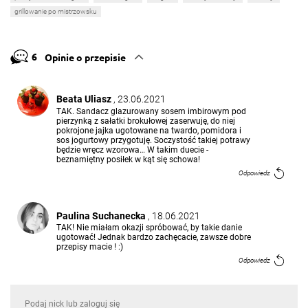
grillowanie po mistrzowsku
6
Opinie o przepisie
Beata Uliasz
, 23.06.2021
TAK. Sandacz glazurowany sosem imbirowym pod
pierzynką z sałatki brokułowej zaserwuję, do niej
pokrojone jajka ugotowane na twardo, pomidora i
sos jogurtowy przygotuję. Soczystość takiej potrawy
będzie wręcz wzorowa… W takim duecie -
beznamiętny posiłek w kąt się schowa!
Odpowiedz
Paulina Suchanecka
, 18.06.2021
TAK! Nie miałam okazji spróbować, by takie danie
ugotować! Jednak bardzo zachęcacie, zawsze dobre
przepisy macie ! :)
Odpowiedz
Ewa Czy
, 09.06.2021