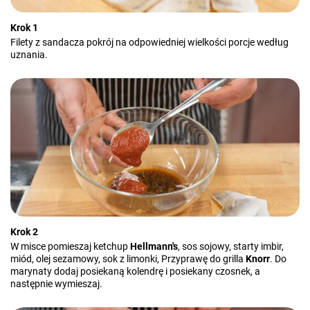
Krok 1
Filety z sandacza pokrój na odpowiedniej wielkości porcje według
uznania.
Krok 2
W misce pomieszaj ketchup
Hellmann's
, sos sojowy, starty imbir,
miód, olej sezamowy, sok z limonki, Przyprawę do grilla
Knorr
. Do
marynaty dodaj posiekaną kolendrę i posiekany czosnek, a
następnie wymieszaj.