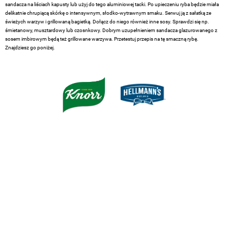
sandacza na liściach kapusty lub użyj do tego aluminiowej tacki. Po upieczeniu ryba będzie miała
delikatnie chrupiącą skórkę o intensywnym, słodko-wytrawnym smaku. Serwuj ją z sałatką ze
świeżych warzyw i grillowaną bagietką. Dołącz do niego również inne sosy. Sprawdzi się np.
śmietanowy, musztardowy lub czosnkowy. Dobrym uzupełnieniem sandacza glazurowanego z
sosem imbirowym będą też grillowane warzywa. Przetestuj przepis na tę smaczną rybę.
Znajdziesz go poniżej.