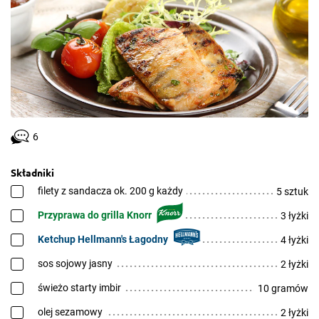
6
Składniki
filety z sandacza ok. 200 g każdy
5 sztuk
Przyprawa do grilla Knorr
3 łyżki
Ketchup Hellmann's Łagodny
4 łyżki
sos sojowy jasny
2 łyżki
świeżo starty imbir
10 gramów
olej sezamowy
2 łyżki