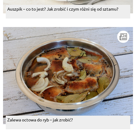
Auszpik – co to jest? Jak zrobić i czym różni się od sztamu?
Zalewa octowa do ryb – jak zrobić?