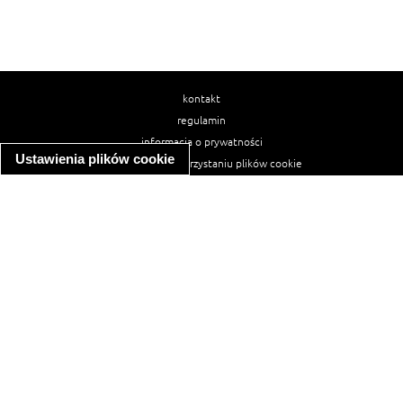
kontakt
regulamin
informacja o prywatności
Ustawienia plików cookie
informacja o wykorzystaniu plików cookie
ułatwienia dostępu
Najpopularniejsze przepisy
spaghetti bolognese
makaron z kurczakiem w sosie śmietanowym
kanapka z indykiem
ratatouille
lahmacun
mac and cheese