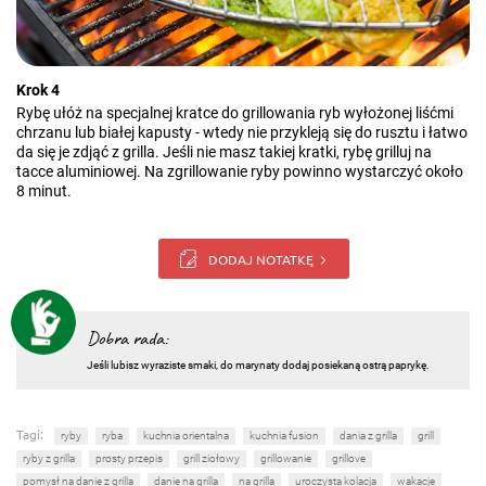
Krok 4
Rybę ułóż na specjalnej kratce do grillowania ryb wyłożonej liśćmi
chrzanu lub białej kapusty - wtedy nie przykleją się do rusztu i łatwo
da się je zdjąć z grilla. Jeśli nie masz takiej kratki, rybę grilluj na
tacce aluminiowej. Na zgrillowanie ryby powinno wystarczyć około
8 minut.
DODAJ NOTATKĘ
Dobra rada:
Jeśli lubisz wyraziste smaki, do marynaty dodaj posiekaną ostrą paprykę.
Tagi:
ryby
ryba
kuchnia orientalna
kuchnia fusion
dania z grilla
grill
ryby z grilla
prosty przepis
grill ziołowy
grillowanie
grillove
pomysł na danie z grilla
danie na grilla
na grilla
uroczysta kolacja
wakacje