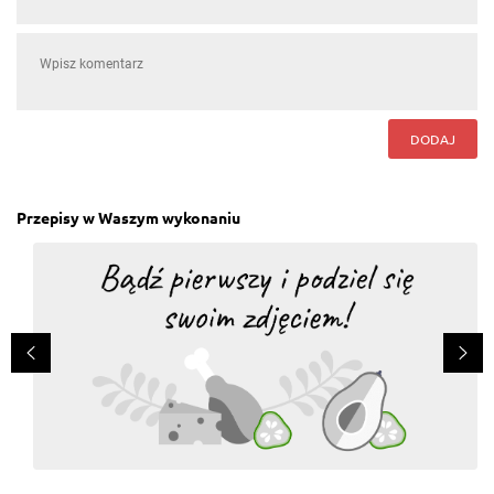
TAK! Tak, tak, tak.moje kubki smakowe
eksploatowaly.
Odpowiedz
Iza Pałasz
, 08.06.2021
TAK. Pyszny sandacz glazurowany sosem
DODAJ
imbirowym się szykuje - ja świetnie w kuchni się
odnajduję. Filety z sandacza pokroję - ja takich
wyzwań się nie boję! W misce pomieszam ketchup,
majonez, czosnek, starty imbir, sok z cytryny, oregano,
pietruszkę - chyba taką mieszankę polubimy ;-)
Przepisy w Waszym wykonaniu
Sandacza ładnie zamarynuje - niechaj na
niedzielnym obiedzie za króluje. Będę go grillowała, a
następnie resztką marynaty polewała. Po około 8
minutach przestanę grillować, a po wystygnięciu
będę się nim delektować.
Odpowiedz
Bozena Zander
, 15.08.2018
Baaardzo pyszne.
Odpowiedz
Beata Cielecka
, 15.07.2016