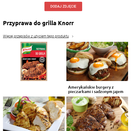
Pyszny ten sos do ryby.
DODAJ ZDJĘCIE
Odpowiedz
Przyprawa do grilla Knorr
Więcej przepisów z użyciem tego produktu
Amerykańskie burgery z
pieczarkami i sadzonym jajem