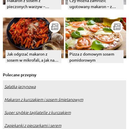
Czy można zamrozić
Makaron z sosem z
ugotowany makaron – z
pieczonych warzyw –
sosem lub bez?
przepis. Jak przygotować
sos?
Jak odgrzać makaron z
Pizza z domowym sosem
sosem w mikrofali, a jak na
pomidorowym
patelni?
Polecane przepisy
Sałatka jarzynowa
Makaron z kurczakiem i sosem śmietanowym
Super szybkie tagliatelle z kurczakiem
Zapiekanki z pieczarkami i serem