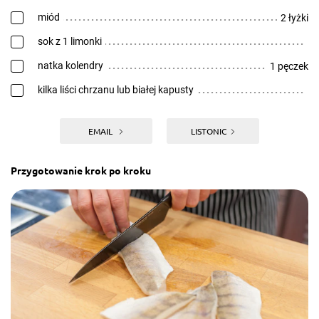
miód
2 łyżki
sok z 1 limonki
natka kolendry
1 pęczek
kilka liści chrzanu lub białej kapusty
EMAIL
LISTONIC
Przygotowanie krok po kroku