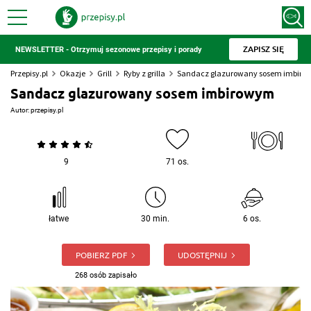
ZAPISZ SIĘ
NEWSLETTER - Otrzymuj sezonowe przepisy i porady
Przepisy.pl
Okazje
Grill
Ryby z grilla
Sandacz glazurowany sosem imbir
Sandacz glazurowany sosem imbirowym
Autor:
przepisy.pl
9
71 os.
łatwe
30 min.
6 os.
POBIERZ PDF
UDOSTĘPNIJ
268 osób zapisało