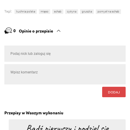
Tagi:
kuchnia polska
mięso
schab
cytryna
gruszka
pomysł na schab
0
Opinie o przepisie
DODAJ
Przepisy w Waszym wykonaniu