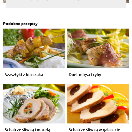
Podobne przepisy
Szaszłyki z kurczaka
Duet mięsa i ryby
Schab ze śliwką i morelą
Schab ze śliwką w galarecie