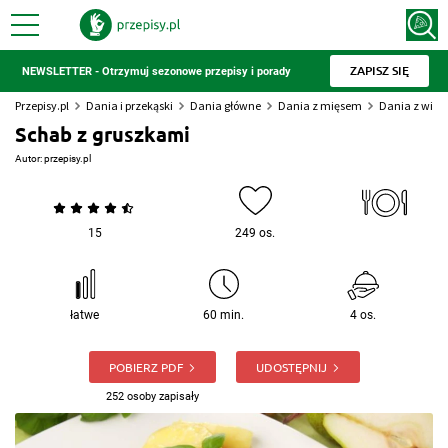
ZAPISZ SIĘ
NEWSLETTER - Otrzymuj sezonowe przepisy i porady
Przepisy.pl
Dania i przekąski
Dania główne
Dania z mięsem
Dania z wiep
Schab z gruszkami
Autor:
przepisy.pl
15
249 os.
łatwe
60 min.
4 os.
POBIERZ PDF
UDOSTĘPNIJ
252 osoby zapisały