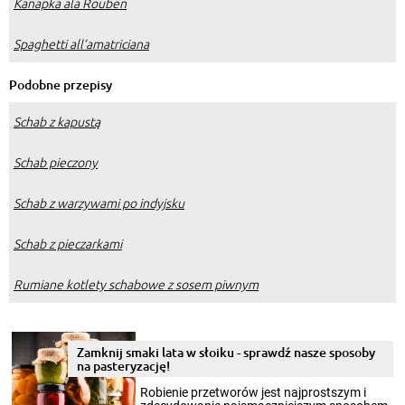
Kanapka ala Rouben
Spaghetti all’amatriciana
Podobne przepisy
Schab z kapustą
Schab pieczony
Schab z warzywami po indyjsku
Schab z pieczarkami
Rumiane kotlety schabowe z sosem piwnym
Zamknij smaki lata w słoiku - sprawdź nasze sposoby
na pasteryzację!
Robienie przetworów jest najprostszym i