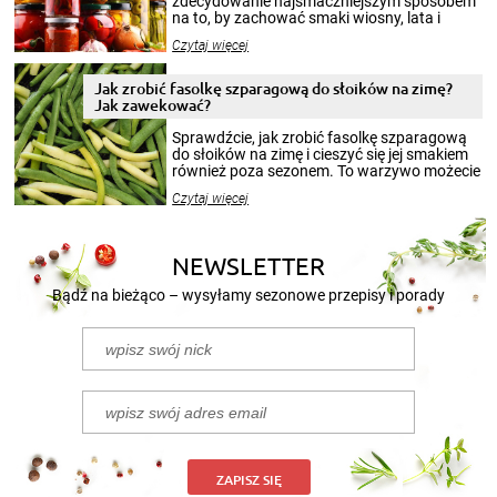
zdecydowanie najsmaczniejszym sposobem
na to, by zachować smaki wiosny, lata i
jesieni na dłużej. Można robić setki zdjęć
Czytaj więcej
krajobrazów, by cieszyć nimi oko w sezonie
zimowym, ale to smaczny posiłek pozwoli w
pełni poczuć atmosferę cieplejszych
Jak zrobić fasolkę szparagową do słoików na zimę?
miesięcy. Przygotowanie słoików ze
Jak zawekować?
smakowitą zawartością musi obejmować
patenty, które pozwolą zachować świeżość
Sprawdźcie, jak zrobić fasolkę szparagową
przetworów.
do słoików na zimę i cieszyć się jej smakiem
również poza sezonem. To warzywo możecie
wekować na wiele sposobów. Wykorzystajcie
Czytaj więcej
nasze propozycje!
NEWSLETTER
Bądź na bieżąco – wysyłamy sezonowe przepisy i porady
ZAPISZ SIĘ