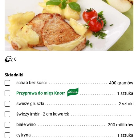
0
Składniki
schab bez kości
400 gramów
Przyprawa do mięs Knorr
1 sztuka
świeże gruszki
2 sztuki
świeży imbir - 2 cm kawałek
białe wino
200 mililitrów
cytryna
1 sztuka