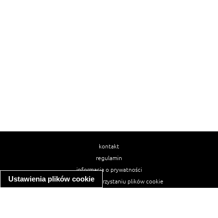
kontakt
regulamin
informacja o prywatności
Ustawienia plików cookie
informacja o wykorzystaniu plików cookie
ułatwienia dostępu
Najpopularniejsze przepisy