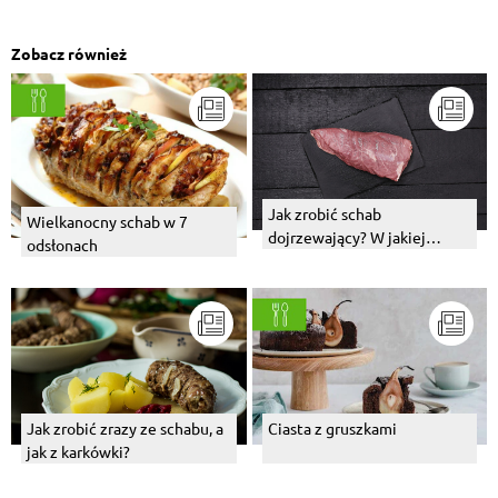
Zobacz również
Jak zrobić schab
Wielkanocny schab w 7
dojrzewający? W jakiej
odsłonach
temperaturze?
Jak zrobić zrazy ze schabu, a
Ciasta z gruszkami
jak z karkówki?