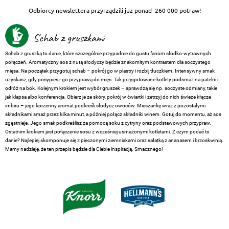
Odbiorcy newslettera przyrządzili już ponad
260 000 potraw!
Schab z gruszkami
Schab z gruszką to danie, które szczególnie przypadnie do gustu fanom słodko-wytrawnych
połączeń. Aromatyczny sos z nutą słodyczy będzie znakomitym kontrastem dla soczystego
mięsa. Na początek przygotuj schab – pokrój go w plastry i rozbij tłuczkiem. Intensywny smak
uzyskasz, gdy posypiesz go przyprawą do mięs. Tak przygotowane kotlety podsmaż na patelni i
odłóż na bok. Kolejnym krokiem jest wybór gruszek – sprawdzą się np. soczyste odmiany, takie
jak klapsa albo konferencja. Obierz je ze skóry, pokrój w ćwiartki i zetrzyj do nich świeże kłącze
imbiru – jego korzenny aromat podkreśli słodycz owoców. Mieszankę wraz z pozostałymi
składnikami smaż przez kilka minut, a później połącz składniki winem. Gotuj do momentu, aż sos
zgęstnieje. Jego smak podkreślisz za pomocą soku z cytryny oraz podstawowych przypraw.
Ostatnim krokiem jest połączenie sosu z wcześniej usmażonymi kotletami. Z czym podać to
danie? Najlepiej skomponuje się z pieczonymi ziemniakami oraz sałatką z ananasem i brzoskwinią.
Mamy nadzieję, że ten przepis będzie dla Ciebie inspiracją. Smacznego!