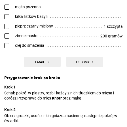
mąka pszenna
kilka listków bazylii
pieprz czarny mielony
1 szczypta
zimne masło
200 gramów
olej do smażenia
EMAIL
LISTONIC
Przygotowanie krok po kroku
Krok 1
Schab pokrój w plastry, rozbij każdy z nich tłuczkiem do mięsa i
oprósz Przyprawą do mięs
Knorr
oraz mąką.
Krok 2
Obierz gruszki, usuń z nich gniazda nasienne, następnie pokrój w
ćwiartki.