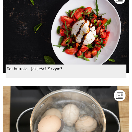
Ser burrata – jak jeść? Z czym?