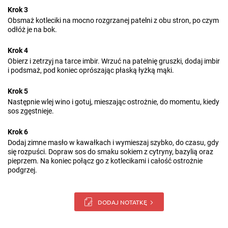
Krok 3
Obsmaż kotleciki na mocno rozgrzanej patelni z obu stron, po czym
odłóż je na bok.
Krok 4
Obierz i zetrzyj na tarce imbir. Wrzuć na patelnię gruszki, dodaj imbir
i podsmaż, pod koniec oprószając płaską łyżką mąki.
Krok 5
Następnie wlej wino i gotuj, mieszając ostrożnie, do momentu, kiedy
sos zgęstnieje.
Krok 6
Dodaj zimne masło w kawałkach i wymieszaj szybko, do czasu, gdy
się rozpuści. Dopraw sos do smaku sokiem z cytryny, bazylią oraz
pieprzem. Na koniec połącz go z kotlecikami i całość ostrożnie
podgrzej.
DODAJ NOTATKĘ