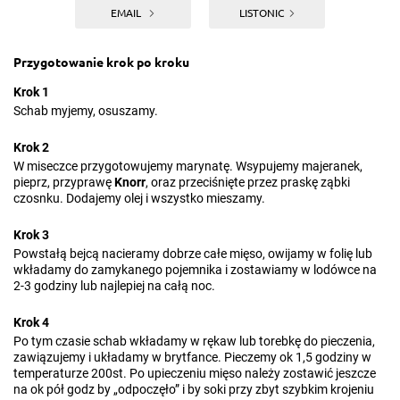
EMAIL
LISTONIC
Przygotowanie krok po kroku
Krok 1
Schab myjemy, osuszamy.
Krok 2
W miseczce przygotowujemy marynatę. Wsypujemy majeranek,
pieprz, przyprawę
Knorr
, oraz przeciśnięte przez praskę ząbki
czosnku. Dodajemy olej i wszystko mieszamy.
Krok 3
Powstałą bejcą nacieramy dobrze całe mięso, owijamy w folię lub
wkładamy do zamykanego pojemnika i zostawiamy w lodówce na
2-3 godziny lub najlepiej na całą noc.
Krok 4
Po tym czasie schab wkładamy w rękaw lub torebkę do pieczenia,
zawiązujemy i układamy w brytfance. Pieczemy ok 1,5 godziny w
temperaturze 200st. Po upieczeniu mięso należy zostawić jeszcze
na ok pół godz by „odpoczęło” i by soki przy zbyt szybkim krojeniu