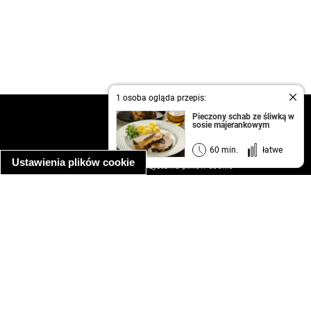
1 osoba ogląda przepis:
kontakt
Pieczony schab ze śliwką w
sosie majerankowym
regulamin
informacja o prywatności
60 min.
łatwe
Ustawienia plików cookie
informacja o wykorzystaniu plików cookie
ułatwienia dostępu
Najpopularniejsze przepisy
spaghetti bolognese
makaron z kurczakiem w sosie śmietanowym
kanapka z indykiem
ratatouille