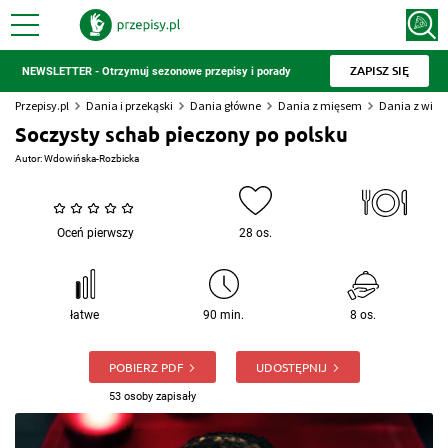
ZAPISZ SIĘ
NEWSLETTER - Otrzymuj sezonowe przepisy i porady
Przepisy.pl
Dania i przekąski
Dania główne
Dania z mięsem
Dania z wiep
Soczysty schab pieczony po polsku
Autor:
Wdowińska-Rozbicka
Oceń pierwszy
28 os.
łatwe
90 min.
8 os.
POBIERZ PDF
UDOSTĘPNIJ
53 osoby zapisały