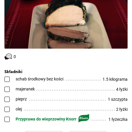
0
Składniki
schab środkowy bez kości
1.5 kilograma
majeranek
4 łyżki
pieprz
1 szczypta
olej
2 łyżki
Przyprawa do wieprzowiny Knorr
1 łyżeczka