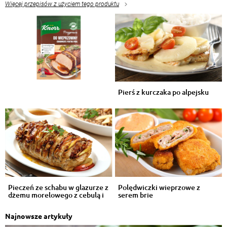
Więcej przepisów z użyciem tego produktu
Pierś z kurczaka po alpejsku
Pieczeń ze schabu w glazurze z
Polędwiczki wieprzowe z
dżemu morelowego z cebulą i
serem brie
j...
Najnowsze artykuły