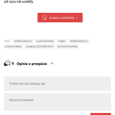
od razu nie uciekły.
DODAJ NOTATKĘ
Tagi:
schab pieczony
kuchnia polska
mięso
schab pieczony
prosty przepis
przepisy z 5 składników
pomysł na schab
0
Opinie o przepisie