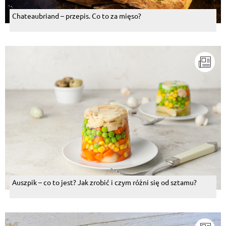
Chateaubriand – przepis. Co to za mięso?
Auszpik – co to jest? Jak zrobić i czym różni się od sztamu?