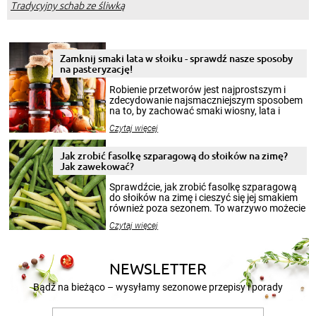
Tradycyjny schab ze śliwką
Zamknij smaki lata w słoiku - sprawdź nasze sposoby
na pasteryzację!
Robienie przetworów jest najprostszym i
zdecydowanie najsmaczniejszym sposobem
na to, by zachować smaki wiosny, lata i
jesieni na dłużej. Można robić setki zdjęć
Czytaj więcej
krajobrazów, by cieszyć nimi oko w sezonie
zimowym, ale to smaczny posiłek pozwoli w
pełni poczuć atmosferę cieplejszych
Jak zrobić fasolkę szparagową do słoików na zimę?
miesięcy. Przygotowanie słoików ze
Jak zawekować?
smakowitą zawartością musi obejmować
patenty, które pozwolą zachować świeżość
Sprawdźcie, jak zrobić fasolkę szparagową
przetworów.
do słoików na zimę i cieszyć się jej smakiem
również poza sezonem. To warzywo możecie
wekować na wiele sposobów. Wykorzystajcie
Czytaj więcej
nasze propozycje!
NEWSLETTER
Bądź na bieżąco – wysyłamy sezonowe przepisy i porady