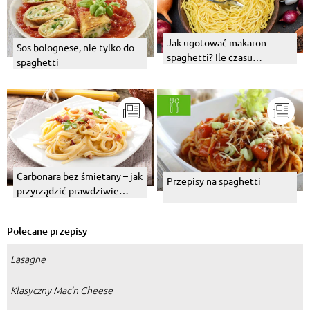
Jak ugotować makaron
Sos bolognese, nie tylko do
spaghetti? Ile czasu
spaghetti
potrzebuje?
Carbonara bez śmietany – jak
Przepisy na spaghetti
przyrządzić prawdziwie
włoską wersję tego dania?
Polecane przepisy
Lasagne
Klasyczny Mac’n Cheese