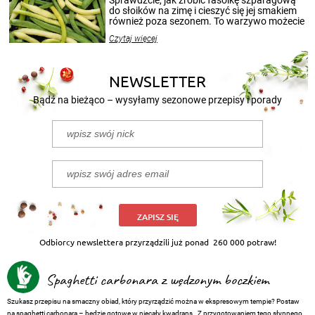
przetworów.
do słoików na zimę i cieszyć się jej smakiem
również poza sezonem. To warzywo możecie
wekować na wiele sposobów. Wykorzystajcie
Czytaj więcej
nasze propozycje!
NEWSLETTER
Bądź na bieżąco – wysyłamy sezonowe przepisy i porady
ZAPISZ SIĘ
Odbiorcy newslettera przyrządzili już ponad
260 000 potraw!
Spaghetti carbonara z wędzonym boczkiem
Szukasz przepisu na smaczny obiad, który przyrządzić można w ekspresowym tempie? Postaw
na spaghetti carbonara – będzie gotowe w niecały kwadrans. Z przygotowaniem tego słynnego