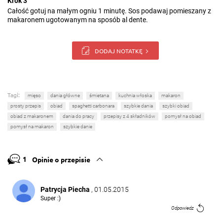
Krok 3
Całość gotuj na małym ogniu 1 minutę. Sos podawaj pomieszany z
makaronem ugotowanym na sposób al dente.
DODAJ NOTATKĘ
Tagi:
mięso
dania główne
śmietana
kuchnia włoska
makaron
prosty przepis
obiad
spaghetti carbonara
szybkie dania
szybki obiad
obiad z makaronem
dania do pracy
przepisy z 4 składników
pomysł na obiad
pomysł na makaron
szybkie danie
1
Opinie o przepisie
Patrycja Piecha
, 01.05.2015
Super :)
Odpowiedz