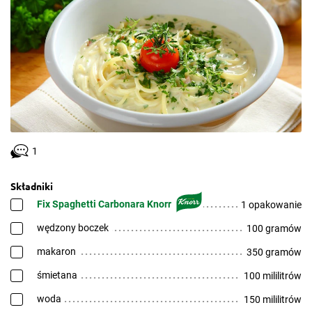
1
Składniki
Fix Spaghetti Carbonara Knorr
1 opakowanie
wędzony boczek
100 gramów
makaron
350 gramów
śmietana
100 mililitrów
woda
150 mililitrów