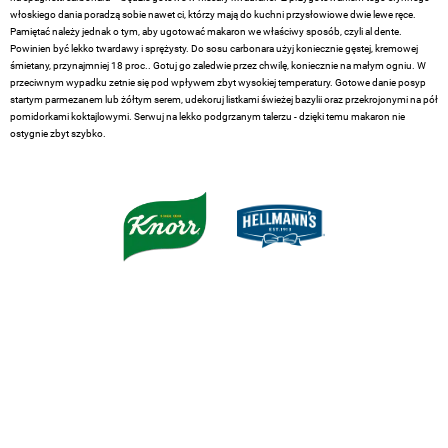
włoskiego dania poradzą sobie nawet ci, którzy mają do kuchni przysłowiowe dwie lewe ręce.
Pamiętać należy jednak o tym, aby ugotować makaron we właściwy sposób, czyli al dente.
Powinien być lekko twardawy i sprężysty. Do sosu carbonara użyj koniecznie gęstej, kremowej
śmietany, przynajmniej 18 proc.. Gotuj go zaledwie przez chwilę, koniecznie na małym ogniu. W
przeciwnym wypadku zetnie się pod wpływem zbyt wysokiej temperatury. Gotowe danie posyp
startym parmezanem lub żółtym serem, udekoruj listkami świeżej bazylii oraz przekrojonymi na pół
pomidorkami koktajlowymi. Serwuj na lekko podgrzanym talerzu - dzięki temu makaron nie
ostygnie zbyt szybko.