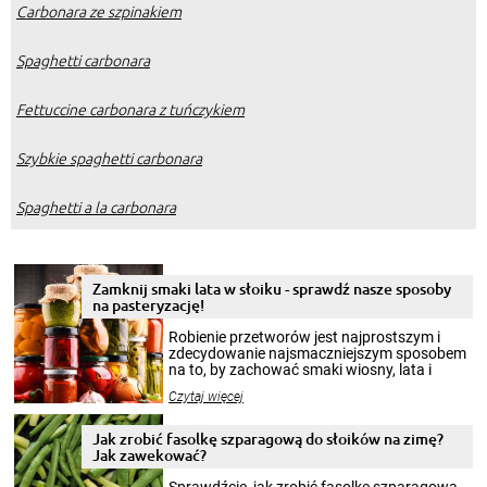
Carbonara ze szpinakiem
Spaghetti carbonara
Fettuccine carbonara z tuńczykiem
Szybkie spaghetti carbonara
Spaghetti a la carbonara
Zamknij smaki lata w słoiku - sprawdź nasze sposoby
na pasteryzację!
Robienie przetworów jest najprostszym i
zdecydowanie najsmaczniejszym sposobem
na to, by zachować smaki wiosny, lata i
jesieni na dłużej. Można robić setki zdjęć
Czytaj więcej
krajobrazów, by cieszyć nimi oko w sezonie
zimowym, ale to smaczny posiłek pozwoli w
pełni poczuć atmosferę cieplejszych
Jak zrobić fasolkę szparagową do słoików na zimę?
miesięcy. Przygotowanie słoików ze
Jak zawekować?
smakowitą zawartością musi obejmować
patenty, które pozwolą zachować świeżość
Sprawdźcie, jak zrobić fasolkę szparagową