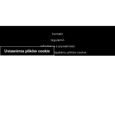
kontakt
regulamin
informacja o prywatności
Ustawienia plików cookie
informacja o wykorzystaniu plików cookie
ułatwienia dostępu
Najpopularniejsze przepisy
spaghetti bolognese
makaron z kurczakiem w sosie śmietanowym
kanapka z indykiem
ratatouille
lahmacun
mac and cheese