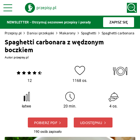
ZAPISZ SIĘ
NEWSLETTER - Otrzymuj sezonowe przepisy i porady
Przepisy.pl
Dania i przekąski
Makarony
Spaghetti
Spaghetti carbonara
Spaghetti carbonara z wędzonym
boczkiem
Autor:
przepisy.pl
12
1168 os.
łatwe
20 min.
4 os.
POBIERZ PDF
UDOSTĘPNIJ
190 osób zapisało