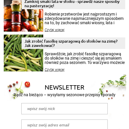
Zamknij smaki lata w słoiku - sprawdź nasze sposoby
na pasteryzację!
Robienie przetworów jest najprostszym i
zdecydowanie najsmaczniejszym sposobem
na to, by zachować smaki wiosny, lata i
jesieni na dłużej. Można robić setki zdjęć
Czytaj więcej
krajobrazów, by cieszyć nimi oko w sezonie
zimowym, ale to smaczny posiłek pozwoli w
pełni poczuć atmosferę cieplejszych
Jak zrobić fasolkę szparagową do słoików na zimę?
miesięcy. Przygotowanie słoików ze
Jak zawekować?
smakowitą zawartością musi obejmować
patenty, które pozwolą zachować świeżość
Sprawdźcie, jak zrobić fasolkę szparagową
przetworów.
do słoików na zimę i cieszyć się jej smakiem
również poza sezonem. To warzywo możecie
wekować na wiele sposobów. Wykorzystajcie
Czytaj więcej
nasze propozycje!
NEWSLETTER
Bądź na bieżąco – wysyłamy sezonowe przepisy i porady