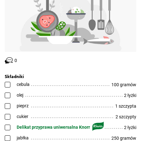
0
Składniki
cebula
100 gramów
olej
2 łyżki
pieprz
1 szczypta
cukier
2 szczypty
Delikat przyprawa uniwersalna Knorr
2 łyżki
jabłka
250 gramów