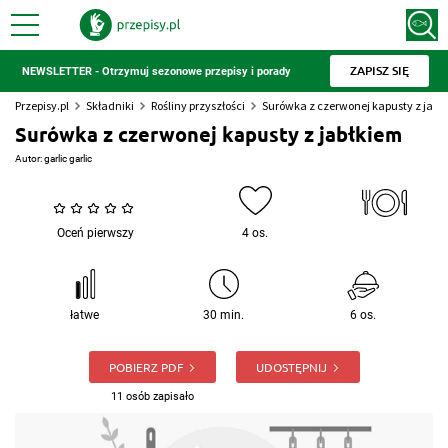
ZAPISZ SIĘ
NEWSLETTER - Otrzymuj sezonowe przepisy i porady
Przepisy.pl
Składniki
Rośliny przyszłości
Surówka z czerwonej kapusty z jabł
Surówka z czerwonej kapusty z jabłkiem
Autor:
garlic garlic
Oceń pierwszy
4 os.
łatwe
30 min.
6 os.
POBIERZ PDF
UDOSTĘPNIJ
11 osób zapisało