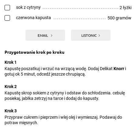
sok z cytryny
2 łyżki
czerwona kapusta
500 gramów
EMAIL
LISTONIC
Przygotowanie krok po kroku
Krok 1
Kapustę poszatkuj i wrzuć na wrzącą wodę. Dodaj Delikat
Knorr
i
gotuj ok 5 minut, odcedź jeszcze chrupiącą.
Krok 2
Kapustę skrop sokiem z cytryny i odstaw do schłodzenia. cebulę
posiekaj, jabłka zetrzyj na tarce i dodaj do kapusty.
Krok 3
Przypraw cukrem i pieprzem i wlej olej i wymieszaj. Podawaj do
potraw mięsnych.