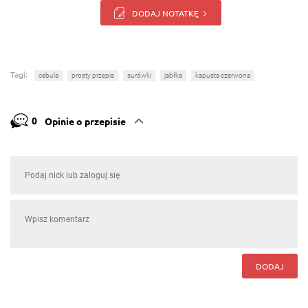
DODAJ NOTATKĘ
Tagi:
cebula
prosty przepis
surówki
jabłka
kapusta czerwona
0
Opinie o przepisie
DODAJ