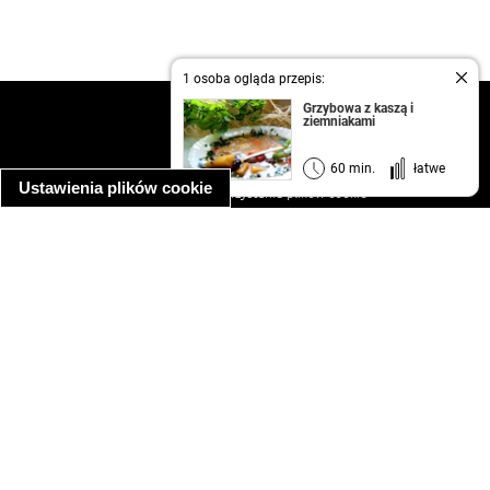
1 osoba ogląda przepis:
Grzybowa z kaszą i
kontakt
ziemniakami
regulamin
informacja o prywatności
60 min.
łatwe
Ustawienia plików cookie
informacja o wykorzystaniu plików cookie
ułatwienia dostępu
Najpopularniejsze przepisy
spaghetti bolognese
makaron z kurczakiem w sosie śmietanowym
kanapka z indykiem
ratatouille
lahmacun
mac and cheese
zupa minestrone