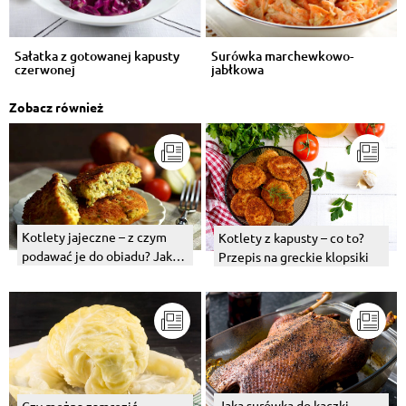
Sałatka z gotowanej kapusty
Surówka marchewkowo-
czerwonej
jabłkowa
Zobacz również
Kotlety jajeczne – z czym
Kotlety z kapusty – co to?
podawać je do obiadu? Jaka
Przepis na greckie klopsiki
surówka najlepiej pasuje?
Jaka surówka do kaczki
Czy można zamrozić