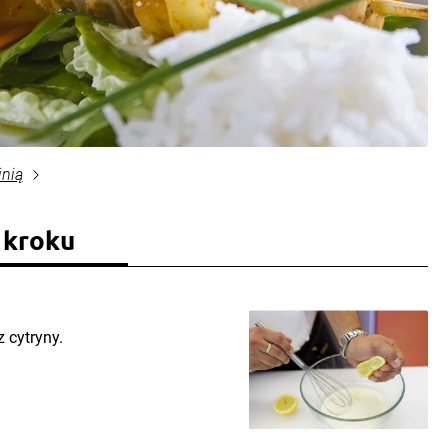
inią
 kroku
 cytryny.