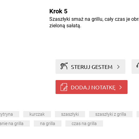
Krok 5
Szaszłyki smaż na grillu, cały czas je ob
zieloną sałatą.
STERUJ GESTEM
DODAJ NOTATKĘ
cytryna
kurczak
szaszłyki
szaszłyki z grilla
anie na grilla
na grilla
czas na grilla