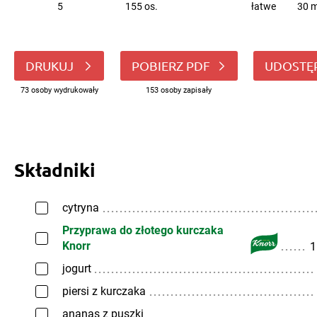
5
155 os.
łatwe
30 m
DRUKUJ
POBIERZ PDF
UDOSTĘ
73 osoby wydrukowały
153 osoby zapisały
Składniki
cytryna
Przyprawa do złotego kurczaka
Knorr
1
jogurt
piersi z kurczaka
ananas z puszki