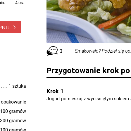
in.
4 os.
PNIJ
0
Smakowało? Podziel się op
Przygotowanie krok po
1 sztuka
Krok 1
Jogurt pomieszaj z wyciśniętym sokiem z
 opakowanie
100 gramów
300 gramów
100 gramów