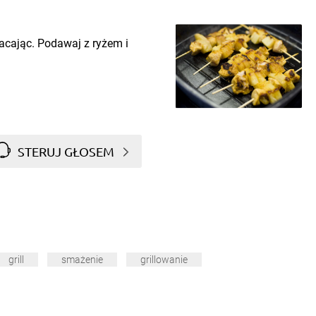
racając. Podawaj z ryżem i
STERUJ GŁOSEM
grill
smażenie
grillowanie