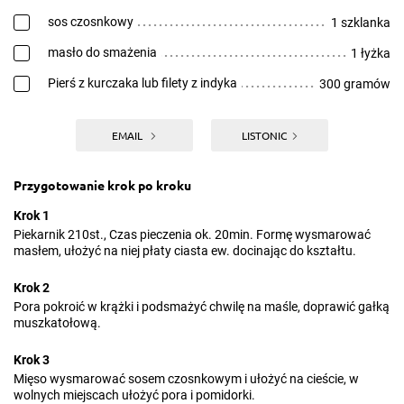
sos czosnkowy
1 szklanka
masło do smażenia
1 łyżka
Pierś z kurczaka lub filety z indyka
300 gramów
EMAIL
LISTONIC
Przygotowanie krok po kroku
Krok 1
Piekarnik 210st., Czas pieczenia ok. 20min. Formę wysmarować
masłem, ułożyć na niej płaty ciasta ew. docinając do kształtu.
Krok 2
Pora pokroić w krążki i podsmażyć chwilę na maśle, doprawić gałką
muszkatołową.
Krok 3
Mięso wysmarować sosem czosnkowym i ułożyć na cieście, w
wolnych miejscach ułożyć pora i pomidorki.