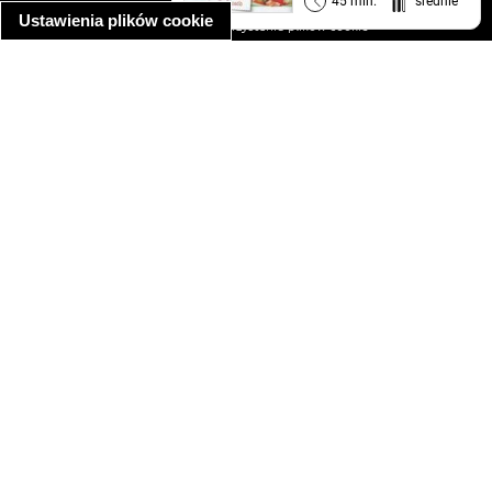
45 min.
średnie
Ustawienia plików cookie
informacja o wykorzystaniu plików cookie
ułatwienia dostępu
Najpopularniejsze przepisy
spaghetti bolognese
makaron z kurczakiem w sosie śmietanowym
kanapka z indykiem
ratatouille
lahmacun
mac and cheese
zupa minestrone
cannelloni ze szpinakiem i ricottą
spaghetti przepisy
makaron z kurczakiem
tagliatelle z kurczakiem
hot dog