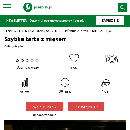
ZAPISZ SIĘ
NEWSLETTER - Otrzymuj sezonowe przepisy i porady
Przepisy.pl
Dania i przekąski
Dania główne
Szybka tarta z mięsem
Szybka tarta z mięsem
Autor:
jobi jobi
Oceń pierwszy
6 os.
łatwe
30 min.
4 os.
POBIERZ PDF
UDOSTĘPNIJ
40 osób zapisało