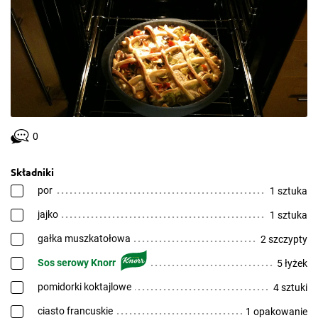
0
Składniki
por
1 sztuka
jajko
1 sztuka
gałka muszkatołowa
2 szczypty
Sos serowy Knorr
5 łyżek
pomidorki koktajlowe
4 sztuki
ciasto francuskie
1 opakowanie