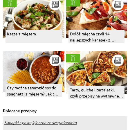
Kasze z mięsem
Dołóż mięcha czyli 14
najlepszych kanapek z
mięsem
Czy można zamrozić sos do
Tarty, quiche i tartaletki,
spaghetti z mięsem? Jak to
czyli przepisy na wytrawne
zrobić?
ciasta
Polecane przepisy
Kanapki z pastą jajeczną ze szczypiorkiem