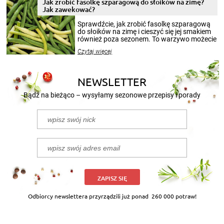
pełni poczuć atmosferę cieplejszych
Jak zrobić fasolkę szparagową do słoików na zimę?
miesięcy. Przygotowanie słoików ze
Jak zawekować?
smakowitą zawartością musi obejmować
patenty, które pozwolą zachować świeżość
Sprawdźcie, jak zrobić fasolkę szparagową
przetworów.
do słoików na zimę i cieszyć się jej smakiem
również poza sezonem. To warzywo możecie
wekować na wiele sposobów. Wykorzystajcie
Czytaj więcej
nasze propozycje!
NEWSLETTER
Bądź na bieżąco – wysyłamy sezonowe przepisy i porady
ZAPISZ SIĘ
Odbiorcy newslettera przyrządzili już ponad
260 000 potraw!