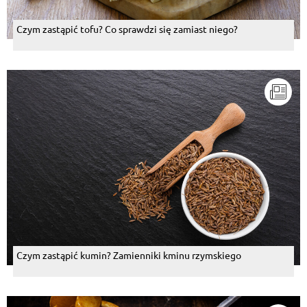
Czym zastąpić tofu? Co sprawdzi się zamiast niego?
Czym zastąpić kumin? Zamienniki kminu rzymskiego