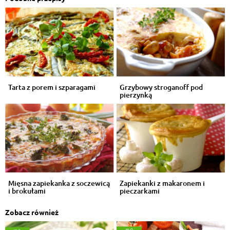
Tarta z porem i szparagami
Grzybowy stroganoff pod
pierzynką
Mięsna zapiekanka z soczewicą
Zapiekanki z makaronem i
i brokułami
pieczarkami
Zobacz również