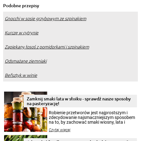
Podobne przepisy
Gnocchi w sosie grzybowym ze szpinakiem
Kurczę w cytrynie
Zapiekany łosoś z pomidorkami i szpinakiem
Odsmażane ziemniaki
Befsztyk w winie
Zamknij smaki lata w słoiku - sprawdź nasze sposoby
na pasteryzację!
Robienie przetworów jest najprostszym i
zdecydowanie najsmaczniejszym sposobem
na to, by zachować smaki wiosny, lata i
jesieni na dłużej. Można robić setki zdjęć
Czytaj więcej
krajobrazów, by cieszyć nimi oko w sezonie
zimowym, ale to smaczny posiłek pozwoli w