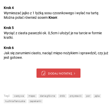
Krok 4
Wymieszać jajko z 1 łyżką sosu czosnkowego i wylać na tartę.
Można polać również sosem
Knorr
.
Krok 5
Wyciąć z ciasta paseczki ok. 0,5cm i ułożyć je na tarcie w formie
kratki.
Krok 6
Jak się zarumieni ciasto, naciąć mięso nożykiem i sprawdzić, czy już
jest gotowe.
DODAJ NOTATKĘ
Tagi:
warzywa
mięso
dania główne
drób
przystawki
por
jajka
kuchnia francuska
zapiekanki