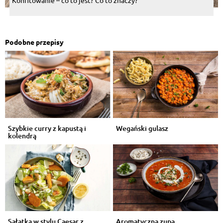
Konfitowanie – co to jest? Co to znaczy?
Podobne przepisy
Szybkie curry z kapustą i
Wegański gulasz
kolendrą
Sałatka w stylu Caesar z
Aromatyczna zupa