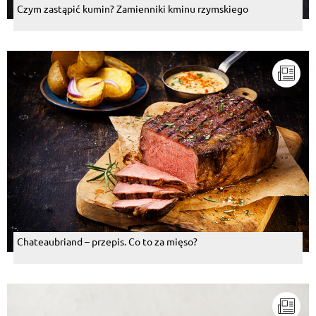
Czym zastąpić kumin? Zamienniki kminu rzymskiego
Chateaubriand – przepis. Co to za mięso?