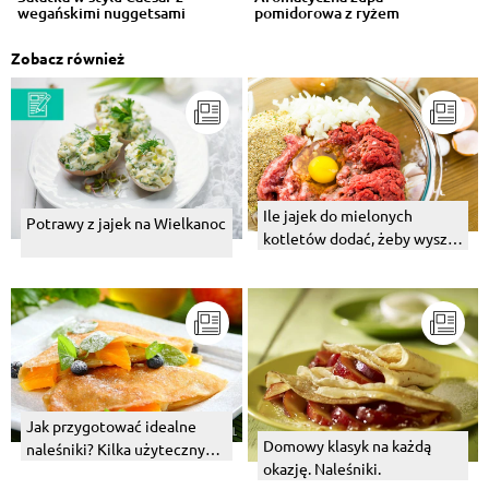
wegańskimi nuggetsami
pomidorowa z ryżem
Zobacz również
Ile jajek do mielonych
Potrawy z jajek na Wielkanoc
kotletów dodać, żeby wyszły
najlepsze?
Jak przygotować idealne
Domowy klasyk na każdą
naleśniki? Kilka użytecznych
okazję. Naleśniki.
wskazówek od Szefa Kuchni