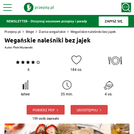
ZAPISZ SIĘ
NEWSLETTER - Otrzymuj sezonowe przepisy i porady
Przepisy.pl
Wege
Dania wegańskie
Wegańskie naleśniki bez jajek
Wegańskie naleśniki bez jajek
Autor:
Piotr Murawski
6
184 os.
łatwe
35 min.
4 os.
POBIERZ PDF
UDOSTĘPNIJ
159 osób zapisało