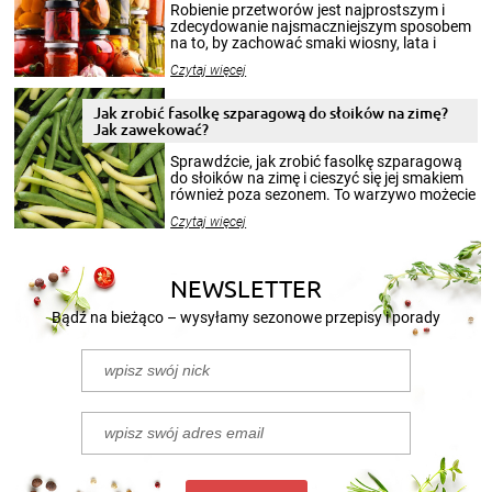
Robienie przetworów jest najprostszym i
zdecydowanie najsmaczniejszym sposobem
na to, by zachować smaki wiosny, lata i
jesieni na dłużej. Można robić setki zdjęć
Czytaj więcej
krajobrazów, by cieszyć nimi oko w sezonie
zimowym, ale to smaczny posiłek pozwoli w
pełni poczuć atmosferę cieplejszych
Jak zrobić fasolkę szparagową do słoików na zimę?
miesięcy. Przygotowanie słoików ze
Jak zawekować?
smakowitą zawartością musi obejmować
patenty, które pozwolą zachować świeżość
Sprawdźcie, jak zrobić fasolkę szparagową
przetworów.
do słoików na zimę i cieszyć się jej smakiem
również poza sezonem. To warzywo możecie
wekować na wiele sposobów. Wykorzystajcie
Czytaj więcej
nasze propozycje!
NEWSLETTER
Bądź na bieżąco – wysyłamy sezonowe przepisy i porady