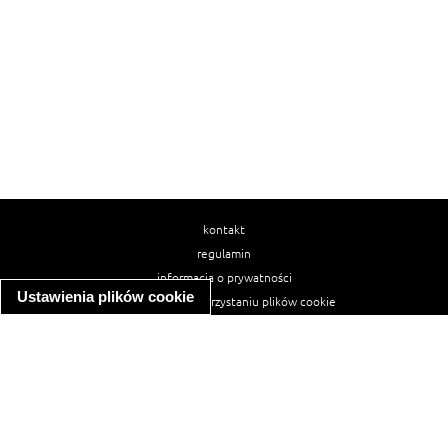
kontakt
regulamin
informacja o prywatności
Ustawienia plików cookie
informacja o wykorzystaniu plików cookie
ułatwienia dostępu
Najpopularniejsze przepisy
spaghetti bolognese
makaron z kurczakiem w sosie śmietanowym