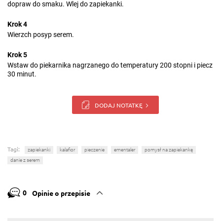
dopraw do smaku. Wlej do zapiekanki.
Krok 4
Wierzch posyp serem.
Krok 5
Wstaw do piekarnika nagrzanego do temperatury 200 stopni i piecz
30 minut.
DODAJ NOTATKĘ
Tagi:
zapiekanki
kalafior
pieczenie
ementaler
pomysł na zapiekankę
danie z serem
0
Opinie o przepisie