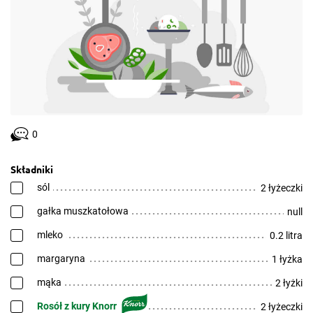
0
Składniki
sól
2 łyżeczki
gałka muszkatołowa
null
mleko
0.2 litra
margaryna
1 łyżka
mąka
2 łyżki
Rosół z kury Knorr
2 łyżeczki