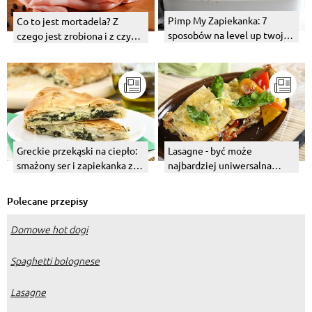
Pimp My Zapiekanka: 7
Co to jest mortadela? Z
sposobów na level up twojej
czego jest zrobiona i z czym
makaronowej zapiekanki
podawać?
Zapiefix
Greckie przekąski na ciepło:
Lasagne - być może
smażony ser i zapiekanka z
najbardziej uniwersalna
fetą, szpinakiem i ciastem
zapiekanka na świecie
filo
Polecane przepisy
Domowe hot dogi
Spaghetti bolognese
Lasagne