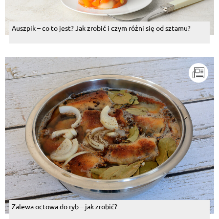
Auszpik – co to jest? Jak zrobić i czym różni się od sztamu?
Zalewa octowa do ryb – jak zrobić?