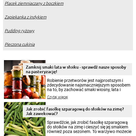
Placek ziemniaczany z boczkiem
Zapiekanka z indykiem
Pudding ryżowy
Pieczona cukinia
Zamknij smaki lata w słoiku - sprawdź nasze sposoby
na pasteryzację!
Robienie przetworów jest najprostszym i
zdecydowanie najsmaczniejszym sposobem
na to, by zachować smaki wiosny, lata i
jesieni na dłużej. Można robić setki zdjęć
Czytaj więcej
krajobrazów, by cieszyć nimi oko w sezonie
zimowym, ale to smaczny posiłek pozwoli w
pełni poczuć atmosferę cieplejszych
Jak zrobić fasolkę szparagową do słoików na zimę?
miesięcy. Przygotowanie słoików ze
Jak zawekować?
smakowitą zawartością musi obejmować
patenty, które pozwolą zachować świeżość
Sprawdźcie, jak zrobić fasolkę szparagową
przetworów.
do słoików na zimę i cieszyć się jej smakiem
również poza sezonem. To warzywo możecie
wekować na wiele sposobów. Wykorzystajcie