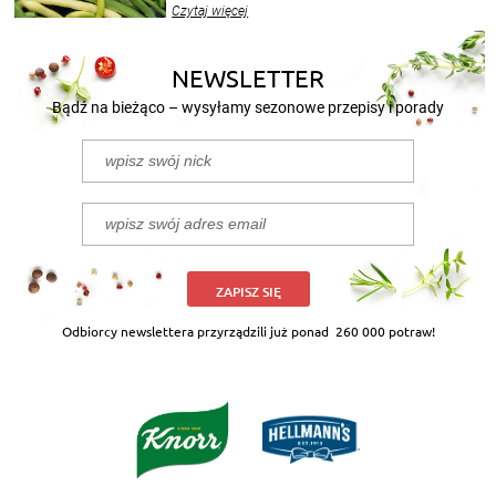
Czytaj więcej
nasze propozycje!
NEWSLETTER
Bądź na bieżąco – wysyłamy sezonowe przepisy i porady
ZAPISZ SIĘ
Odbiorcy newslettera przyrządzili już ponad
260 000 potraw!