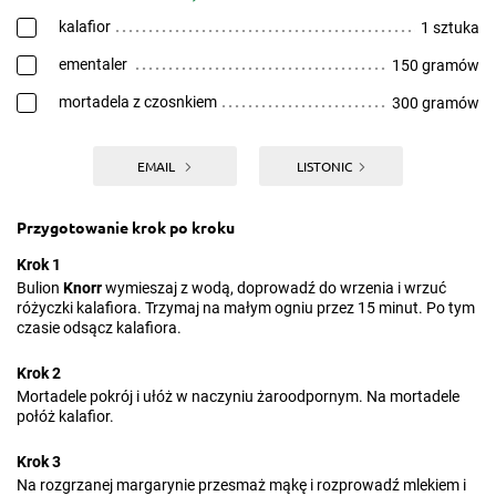
kalafior
1 sztuka
ementaler
150 gramów
mortadela z czosnkiem
300 gramów
EMAIL
LISTONIC
Przygotowanie krok po kroku
Krok 1
Bulion
Knorr
wymieszaj z wodą, doprowadź do wrzenia i wrzuć
różyczki kalafiora. Trzymaj na małym ogniu przez 15 minut. Po tym
czasie odsącz kalafiora.
Krok 2
Mortadele pokrój i ułóż w naczyniu żaroodpornym. Na mortadele
połóż kalafior.
Krok 3
Na rozgrzanej margarynie przesmaż mąkę i rozprowadź mlekiem i