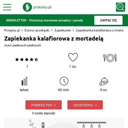
ZAPISZ SIĘ
NEWSLETTER - Otrzymuj sezonowe przepisy i porady
Przepisy.pl
Dania i przekąski
Zapiekanki
Zapiekanka kalafiorowa z mortade
Zapiekanka kalafiorowa z mortadelą
Autor:
pasibrzuch pasibrzuch
1
1 os.
łatwe
60 min.
4 os.
POBIERZ PDF
UDOSTĘPNIJ
3 osoby zapisały