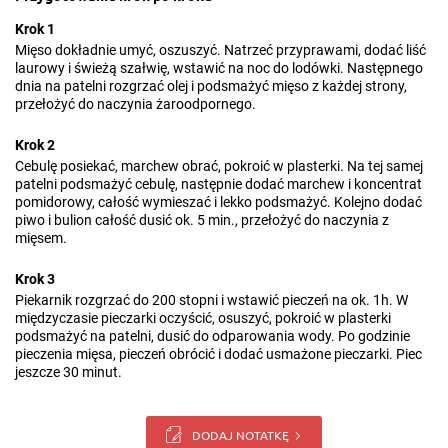
Krok 1
Mięso dokładnie umyć, oszuszyć. Natrzeć przyprawami, dodać liść
laurowy i świeżą szałwię, wstawić na noc do lodówki. Następnego
dnia na patelni rozgrzać olej i podsmażyć mięso z każdej strony,
przełożyć do naczynia żaroodpornego.
Krok 2
Cebulę posiekać, marchew obrać, pokroić w plasterki. Na tej samej
patelni podsmażyć cebulę, następnie dodać marchew i koncentrat
pomidorowy, całość wymieszać i lekko podsmażyć. Kolejno dodać
piwo i bulion całość dusić ok. 5 min., przełożyć do naczynia z
mięsem.
Krok 3
Piekarnik rozgrzać do 200 stopni i wstawić pieczeń na ok. 1h. W
międzyczasie pieczarki oczyścić, osuszyć, pokroić w plasterki
podsmażyć na patelni, dusić do odparowania wody. Po godzinie
pieczenia mięsa, pieczeń obrócić i dodać usmażone pieczarki. Piec
jeszcze 30 minut.
DODAJ NOTATKĘ