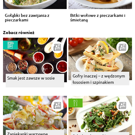
Gołąbki bez zawijania z
Bitki wołowe z pieczarkami i
pieczarkami
śmietaną
Zobacz również
Gofry inaczej – z wędzonym
Smak jest zawsze w sosie
łososiem i szpinakiem
Zapiekanki warzywne.