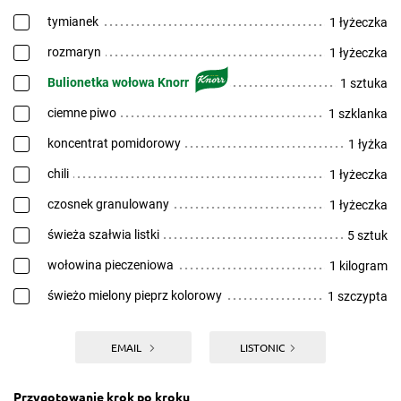
tymianek
1 łyżeczka
rozmaryn
1 łyżeczka
Bulionetka wołowa Knorr
1 sztuka
ciemne piwo
1 szklanka
koncentrat pomidorowy
1 łyżka
chili
1 łyżeczka
czosnek granulowany
1 łyżeczka
świeża szałwia listki
5 sztuk
wołowina pieczeniowa
1 kilogram
świeżo mielony pieprz kolorowy
1 szczypta
EMAIL
LISTONIC
Przygotowanie krok po kroku