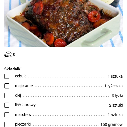
0
Składniki
cebula
1 sztuka
majeranek
1 łyżeczka
olej
3 łyżki
liść laurowy
2 sztuki
marchew
1 sztuka
pieczarki
150 gramów