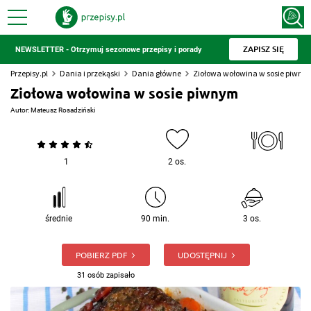
ZAPISZ SIĘ
NEWSLETTER - Otrzymuj sezonowe przepisy i porady
Przepisy.pl
Dania i przekąski
Dania główne
Ziołowa wołowina w sosie piwny
Ziołowa wołowina w sosie piwnym
Autor:
Mateusz Rosadziński
1
2 os.
średnie
90 min.
3 os.
POBIERZ PDF
UDOSTĘPNIJ
31 osób zapisało