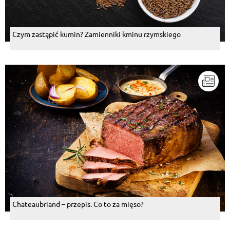
Czym zastąpić kumin? Zamienniki kminu rzymskiego
Chateaubriand – przepis. Co to za mięso?