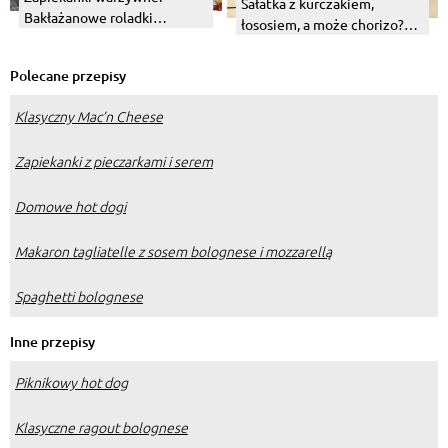
Sałatka z kurczakiem,
Bakłażanowe roladki
łososiem, a może chorizo?
zapiekane w sosie
Wybierz swój numer 1!
pomidorowym.
Polecane przepisy
Klasyczny Mac’n Cheese
Zapiekanki z pieczarkami i serem
Domowe hot dogi
Makaron tagliatelle z sosem bolognese i mozzarellą
Spaghetti bolognese
Inne przepisy
Piknikowy hot dog
Klasyczne ragout bolognese