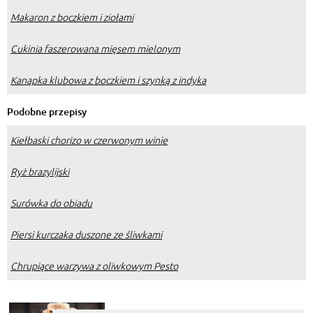
Makaron z boczkiem i ziołami
Cukinia faszerowana mięsem mielonym
Kanapka klubowa z boczkiem i szynką z indyka
Podobne przepisy
Kiełbaski chorizo w czerwonym winie
Ryż brazylijski
Surówka do obiadu
Piersi kurczaka duszone ze śliwkami
Chrupiące warzywa z oliwkowym Pesto