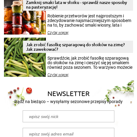
Zamknij smaki lata w słoiku - sprawdź nasze sposoby
na pasteryzację!
Robienie przetworów jest najprostszym i
zdecydowanie najsmaczniejszym sposobem
na to, by zachować smaki wiosny, lata i
jesieni na dłużej. Można robić setki zdjęć
Czytaj więcej
krajobrazów, by cieszyć nimi oko w sezonie
zimowym, ale to smaczny posiłek pozwoli w
pełni poczuć atmosferę cieplejszych
Jak zrobić fasolkę szparagową do słoików na zimę?
miesięcy. Przygotowanie słoików ze
Jak zawekować?
smakowitą zawartością musi obejmować
patenty, które pozwolą zachować świeżość
Sprawdźcie, jak zrobić fasolkę szparagową
przetworów.
do słoików na zimę i cieszyć się jej smakiem
również poza sezonem. To warzywo możecie
wekować na wiele sposobów. Wykorzystajcie
Czytaj więcej
nasze propozycje!
NEWSLETTER
Bądź na bieżąco – wysyłamy sezonowe przepisy i porady