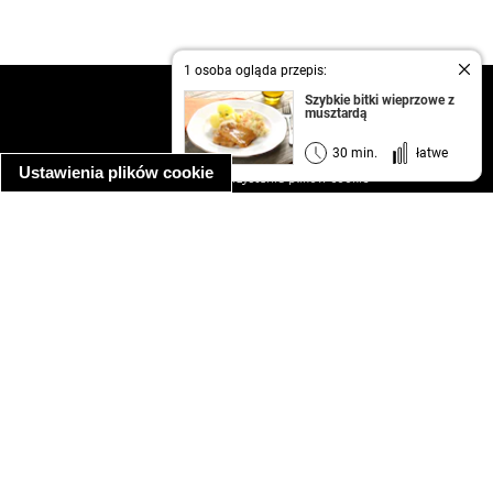
1 osoba ogląda przepis:
kontakt
Szybkie bitki wieprzowe z
musztardą
regulamin
informacja o prywatności
30 min.
łatwe
Ustawienia plików cookie
informacja o wykorzystaniu plików cookie
ułatwienia dostępu
Najpopularniejsze przepisy
spaghetti bolognese
makaron z kurczakiem w sosie śmietanowym
kanapka z indykiem
ratatouille
lahmacun
mac and cheese
zupa minestrone