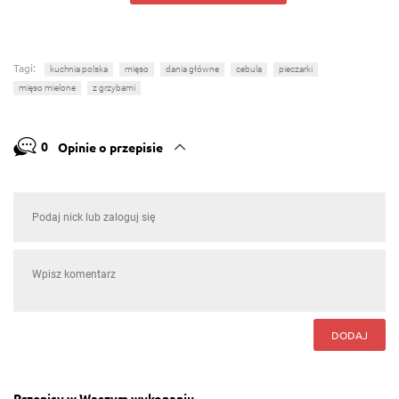
Tagi:
kuchnia polska
mięso
dania główne
cebula
pieczarki
mięso mielone
z grzybami
0
Opinie o przepisie
DODAJ
Przepisy w Waszym wykonaniu