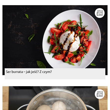
Ser burrata – jak jeść? Z czym?