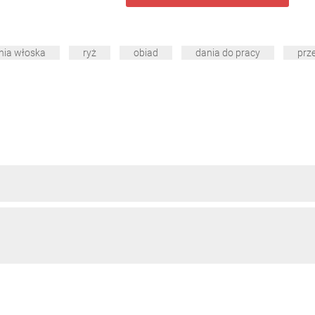
nia włoska
ryż
obiad
dania do pracy
prz