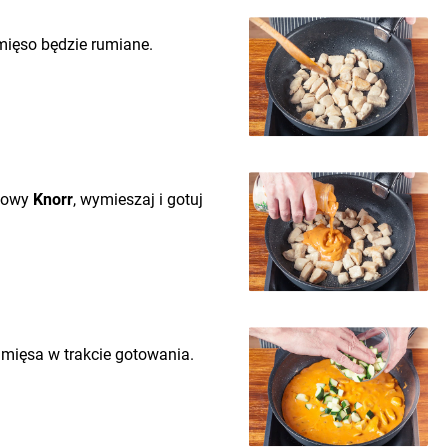
mięso będzie rumiane.
ykowy
Knorr
, wymieszaj i gotuj
i mięsa w trakcie gotowania.