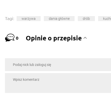
Tagi:
warzywa
dania główne
drób
kuch
Opinie o przepisie
0