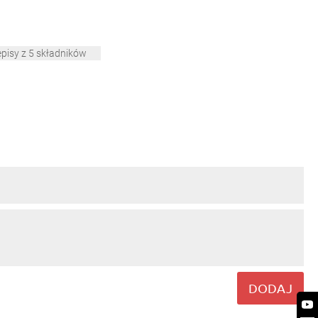
episy z 5 składników
DODAJ