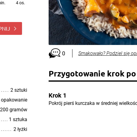
in.
4 os.
PNIJ
0
Smakowało? Podziel się op
Przygotowanie krok po
2 sztuki
Krok 1
 opakowanie
Pokrój pierś kurczaka w średniej wielkośc
200 gramów
1 sztuka
2 łyżki