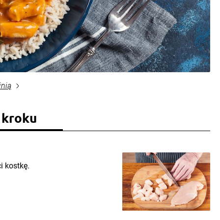
inią
 kroku
i kostkę.