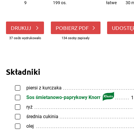
9
199 os.
łatwe
30 m
DRUKUJ
POBIERZ PDF
UDOSTĘ
37 osób wydrukowało
134 osoby zapisały
Składniki
piersi z kurczaka
Sos śmietanowo-paprykowy Knorr
1
ryż
średnia cukinia
olej