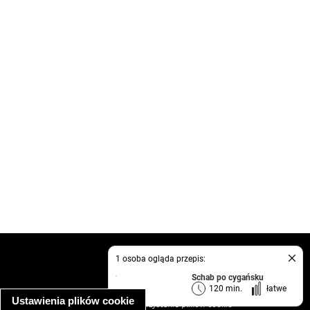
kontakt
1 osoba ogląda przepis:
regulamin
Schab po cygańsku
informacja o prywatności
120 min.
łatwe
Ustawienia plików cookie
informacja o wykorzystaniu plików cookie