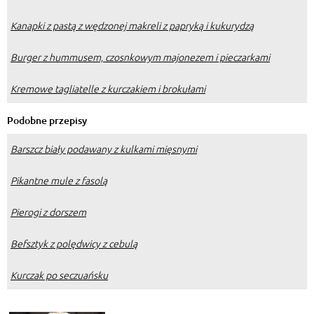
Kanapki z pastą z wędzonej makreli z papryką i kukurydzą
Burger z hummusem, czosnkowym majonezem i pieczarkami
Kremowe tagliatelle z kurczakiem i brokułami
Podobne przepisy
Barszcz biały podawany z kulkami mięsnymi
Pikantne mule z fasolą
Pierogi z dorszem
Befsztyk z polędwicy z cebulą
Kurczak po seczuańsku