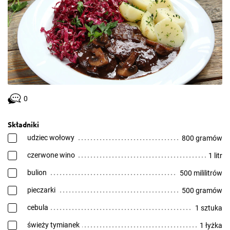
0
Składniki
udziec wołowy
800 gramów
czerwone wino
1 litr
bulion
500 mililitrów
pieczarki
500 gramów
cebula
1 sztuka
świeży tymianek
1 łyżka