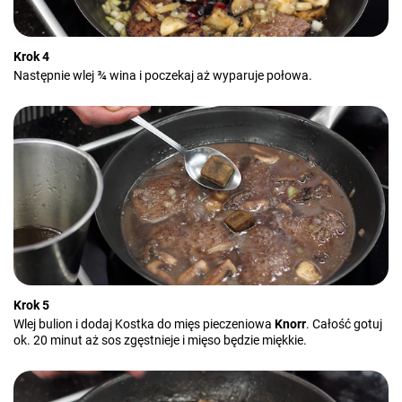
Krok 4
Następnie wlej ¾ wina i poczekaj aż wyparuje połowa.
Krok 5
Wlej bulion i dodaj Kostka do mięs pieczeniowa
Knorr
. Całość gotuj
ok. 20 minut aż sos zgęstnieje i mięso będzie miękkie.