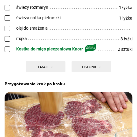
świeży rozmaryn
1 łyżka
świeża natka pietruszki
1 łyżka
olej do smażenia
mąka
3 łyżki
Kostka do mięs pieczeniowa Knorr
2 sztuki
EMAIL
LISTONIC
Przygotowanie krok po kroku