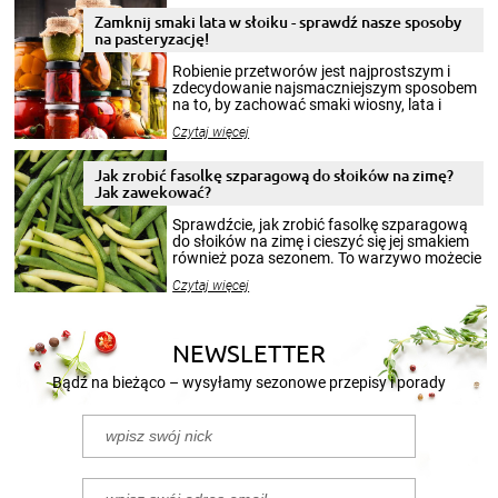
Zamknij smaki lata w słoiku - sprawdź nasze sposoby
na pasteryzację!
Robienie przetworów jest najprostszym i
zdecydowanie najsmaczniejszym sposobem
na to, by zachować smaki wiosny, lata i
jesieni na dłużej. Można robić setki zdjęć
Czytaj więcej
krajobrazów, by cieszyć nimi oko w sezonie
zimowym, ale to smaczny posiłek pozwoli w
pełni poczuć atmosferę cieplejszych
Jak zrobić fasolkę szparagową do słoików na zimę?
miesięcy. Przygotowanie słoików ze
Jak zawekować?
smakowitą zawartością musi obejmować
patenty, które pozwolą zachować świeżość
Sprawdźcie, jak zrobić fasolkę szparagową
przetworów.
do słoików na zimę i cieszyć się jej smakiem
również poza sezonem. To warzywo możecie
wekować na wiele sposobów. Wykorzystajcie
Czytaj więcej
nasze propozycje!
NEWSLETTER
Bądź na bieżąco – wysyłamy sezonowe przepisy i porady