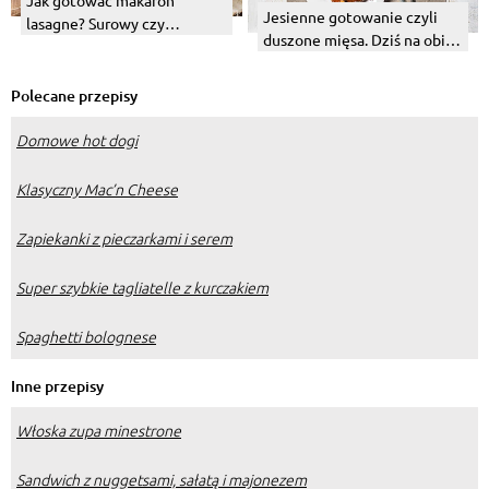
Jesienne gotowanie czyli
lasagne? Surowy czy
duszone mięsa. Dziś na obiad
gotowany – jaki powinien
bitki wołowe.
być?
Polecane przepisy
Domowe hot dogi
Klasyczny Mac’n Cheese
Zapiekanki z pieczarkami i serem
Super szybkie tagliatelle z kurczakiem
Spaghetti bolognese
Inne przepisy
Włoska zupa minestrone
Sandwich z nuggetsami, sałatą i majonezem