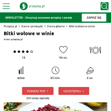
ZAPISZ SIĘ
NEWSLETTER - Otrzymuj sezonowe przepisy i porady
Przepisy.pl
Dania i przekąski
Dania główne
Bitki wołowe w winie
Bitki wołowe w winie
Autor:
przepisy.pl
18
94 os.
łatwe
45 min.
4 os.
POBIERZ PDF
UDOSTĘPNIJ
224 osoby zapisały