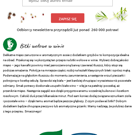
ZAPISZ SIĘ
Odbiorcy newslettera przyrządzili już ponad
260 000 potraw!
Bitki wołowe w winie
Delikatne mięso zanurzone w aromatycznym sosie z dodatkiem grzybów to kompozycja idealna
na obiad. Przekonaj się i wykorzystaj ten przepis na bitki wołowe w winie. Wybierz dobrej jakości
mięso – jego kawałki powinny mieć jasnoczerwoną barwę i zawierać tłuszcz, który stopi się
podczas smażenia. Pokrój je na mniejsze części, rozbij na kształt klasycznych bitek i oprósz mąką.
Podsmażaj je na głębokim tłuszczu do momentu zarumienienia, a następnie wrzuć pieczarki i
pokrojoną w kostkę cebulę. Sprawdzi się biała – jest bardziej chrupiąca i wyrazistsza niż pozostałe
odmiany. Smak potrawy doskonale uzupełni białe wino – wlej je na patelnię i poczekaj, aż
przeniknie mięso. Następnie zagęść sos dzięki przygotowanemu wcześniej bulionowi i kostkom
rosołowym. Całość duś przez kilkanaście minut. Pod sam koniec dodaj związane sznurkiem zioła
i pozostałe wino – dzięki temu aromat będzie jeszcze głębszy. Z czym podawać bitki? Dobrym
dodatkiem będzie chrupiące pieczywo lub aromatyczne grzanki. Mamy nadzieję, że polubisz danie
z tego przepisu. Smacznego!