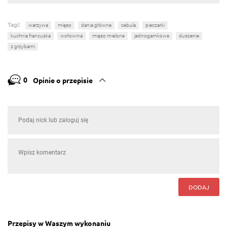
Tagi:
warzywa
mięso
dania główne
cebula
pieczarki
kuchnia francuska
wołowina
mięso mielone
jednogarnkowe
duszenie
z grzybami
0
Opinie o przepisie
DODAJ
Przepisy w Waszym wykonaniu