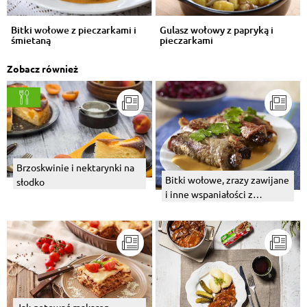
Bitki wołowe z pieczarkami i
Gulasz wołowy z papryką i
śmietaną
pieczarkami
Zobacz również
Brzoskwinie i nektarynki na
Bitki wołowe, zrazy zawijane
słodko
i inne wspaniałości z
wołowiny
Jak gotować makaron