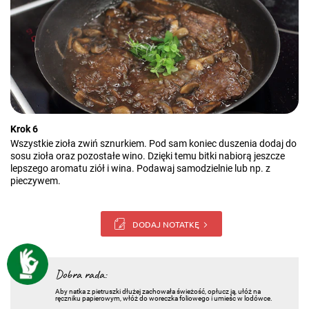
Krok 6
Wszystkie zioła zwiń sznurkiem. Pod sam koniec duszenia dodaj do
sosu zioła oraz pozostałe wino. Dzięki temu bitki nabiorą jeszcze
lepszego aromatu ziół i wina. Podawaj samodzielnie lub np. z
pieczywem.
DODAJ NOTATKĘ
Dobra rada:
Aby natka z pietruszki dłużej zachowała świeżość, opłucz ją, ułóż na
ręczniku papierowym, włóż do woreczka foliowego i umieśc w lodówce.