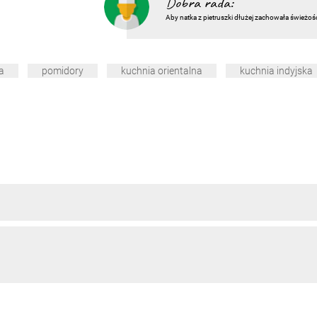
Dobra rada:
Aby natka z pietruszki dłużej zachowała świeżoś
a
pomidory
kuchnia orientalna
kuchnia indyjska