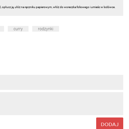
ć, opłucz ją, ułóż na ręczniku papierowym, włóż do woreczka foliowego i umieśc w lodówce.
curry
rodzynki
DODAJ