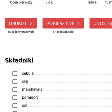
Oceń pierwszy
0 os.
łatwe
45 m
DRUKUJ
POBIERZ PDF
UDOSTĘ
16 osób wydrukowało
37 osób zapisało
Składniki
cebula
olej
marchewka
pomidory
sól