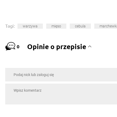
Tagi:
warzywa
mięso
cebula
marchewk
Opinie o przepisie
0