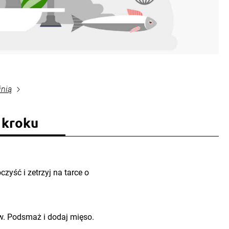
inią
 kroku
zyść i zetrzyj na tarce o
w. Podsmaż i dodaj mięso.