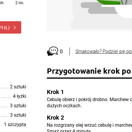
in.
2 os.
PNIJ
0
Smakowało? Podziel się op
Przygotowanie krok po
2 sztuki
Krok 1
4 łyżki
Cebulę obierz i pokrój drobno. Marchew oc
3 sztuki
dużych oczkach.
3 sztuki
Krok 2
1 szczypta
Na rozgrzany olej wrzuć cebulę i marche
Smaż przez 4 minuty.