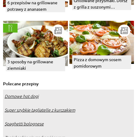
Grillowane przysmaki. Dorsz
6 przepisów na grillowane
z grilla z suszonymi
potrawy z ananasem
pomidorami.
Pizza z domowym sosem
3 sposoby na grillowane
pomidorowym
ziemniaki
Polecane przepisy
Domowe hot dogi
Super szybkie tagliatelle z kurczakiem
Spaghetti bolognese