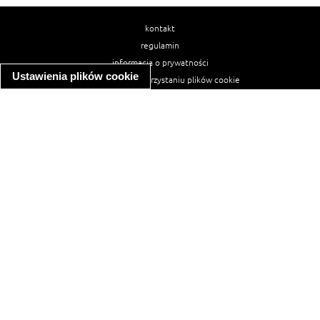
kontakt
regulamin
informacja o prywatności
Ustawienia plików cookie
informacja o wykorzystaniu plików cookie
ułatwienia dostępu
Najpopularniejsze przepisy
spaghetti bolognese
makaron z kurczakiem w sosie śmietanowym
kanapka z indykiem
ratatouille
lahmacun
mac and cheese
zupa minestrone
cannelloni ze szpinakiem i ricottą
spaghetti przepisy