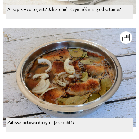
Auszpik – co to jest? Jak zrobić i czym różni się od sztamu?
Zalewa octowa do ryb – jak zrobić?