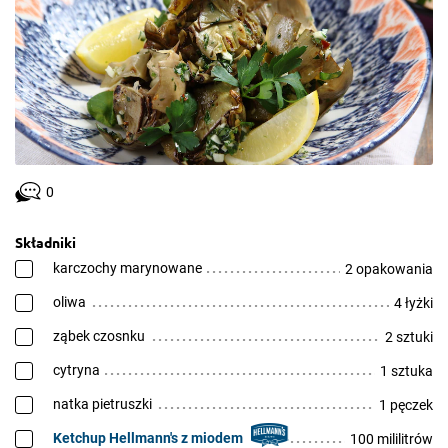
0
Składniki
karczochy marynowane
2 opakowania
oliwa
4 łyżki
ząbek czosnku
2 sztuki
cytryna
1 sztuka
natka pietruszki
1 pęczek
Ketchup Hellmann's z miodem
100 mililitrów