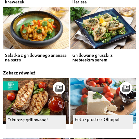
krewetek
Harissa
Sałatka z grillowanego ananasa
Grillowane gruszki z
na ostro
niebieskim serem
Zobacz również
Feta - prosto z Olimpu!
O kurczę grillowane!