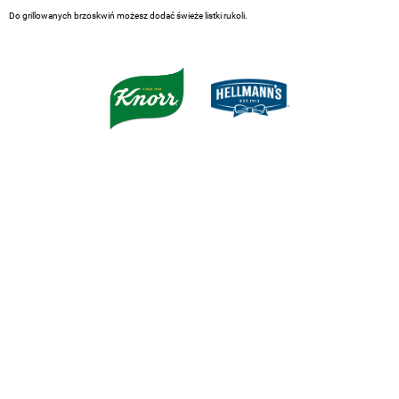
Do grillowanych brzoskwiń możesz dodać świeże listki rukoli.