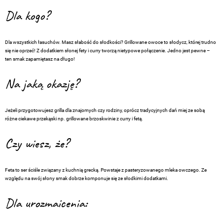
Dla kogo?
Dla wszystkich łasuchów. Masz słabość do słodkości? Grillowane owoce to słodycz, której trudno
się nie oprzeć! Z dodatkiem słonej fety i curry tworzą nietypowe połączenie. Jedno jest pewne –
ten smak zapamiętasz na długo!
Na jaką okazję?
Jeżeli przygotowujesz grilla dla znajomych czy rodziny, oprócz tradycyjnych dań miej ze sobą
różne ciekawe przekąski np. grillowane brzoskwinie z curry i fetą.
Czy wiesz, że?
Feta to ser ściśle związany z kuchnią grecką. Powstaje z pasteryzowanego mleka owczego. Ze
względu na swój słony smak dobrze komponuje się ze słodkimi dodatkami.
Dla urozmaicenia: