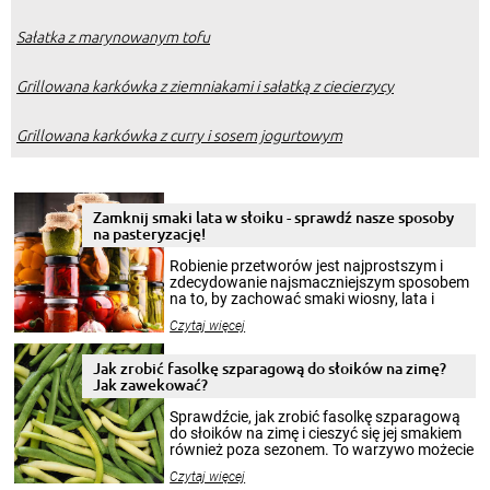
Sałatka z marynowanym tofu
Grillowana karkówka z ziemniakami i sałatką z ciecierzycy
Grillowana karkówka z curry i sosem jogurtowym
Zamknij smaki lata w słoiku - sprawdź nasze sposoby
na pasteryzację!
Robienie przetworów jest najprostszym i
zdecydowanie najsmaczniejszym sposobem
na to, by zachować smaki wiosny, lata i
jesieni na dłużej. Można robić setki zdjęć
Czytaj więcej
krajobrazów, by cieszyć nimi oko w sezonie
zimowym, ale to smaczny posiłek pozwoli w
pełni poczuć atmosferę cieplejszych
Jak zrobić fasolkę szparagową do słoików na zimę?
miesięcy. Przygotowanie słoików ze
Jak zawekować?
smakowitą zawartością musi obejmować
patenty, które pozwolą zachować świeżość
Sprawdźcie, jak zrobić fasolkę szparagową
przetworów.
do słoików na zimę i cieszyć się jej smakiem
również poza sezonem. To warzywo możecie
wekować na wiele sposobów. Wykorzystajcie
Czytaj więcej
nasze propozycje!