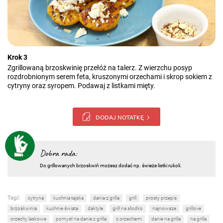
Krok 3
Zgrillowaną brzoskwinię przełóż na talerz. Z wierzchu posyp
rozdrobnionym serem feta, kruszonymi orzechami i skrop sokiem z
cytryny oraz syropem. Podawaj z listkami mięty.
DODAJ NOTATKĘ
Dobra rada:
Do grillowanych brzoskwiń możesz dodać np. świeże listki rukoli.
Tagi:
cytryna
kuchnia tajska
dania z grilla
grill
prosty przepis
brzoskwinia
kuchnie świata
daktyle
grill na słodko
najnowsze
grillove
orzechy laskowe
pomysł na danie z grilla
z orzechami
danie na grilla
na grilla