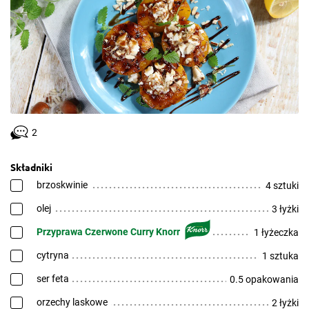
2
Składniki
brzoskwinie
4 sztuki
olej
3 łyżki
Przyprawa Czerwone Curry Knorr
1 łyżeczka
cytryna
1 sztuka
ser feta
0.5 opakowania
orzechy laskowe
2 łyżki