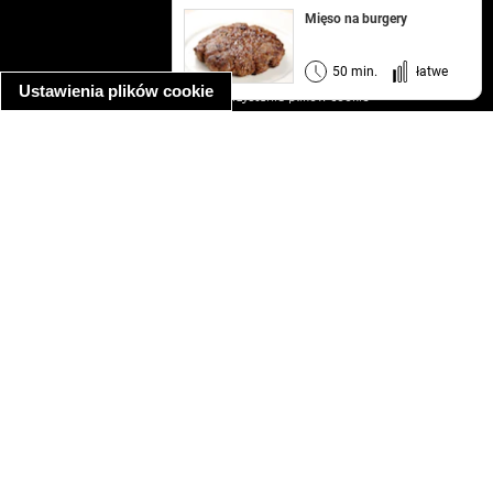
kontakt
Mięso na burgery
regulamin
informacja o prywatności
50 min.
łatwe
Ustawienia plików cookie
informacja o wykorzystaniu plików cookie
ułatwienia dostępu
Najpopularniejsze przepisy
spaghetti bolognese
makaron z kurczakiem w sosie śmietanowym
kanapka z indykiem
ratatouille
lahmacun
mac and cheese
zupa minestrone
cannelloni ze szpinakiem i ricottą
spaghetti przepisy
makaron z kurczakiem