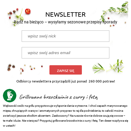
NEWSLETTER
Bądź na bieżąco – wysyłamy sezonowe przepisy i porady
ZAPISZ SIĘ
Odbiorcy newslettera przyrządzili już ponad
260 000 potraw!
Grillowane brzoskwinie z curry i fetą
Większość osób na grillu przygotowuje wyłącznie dania wytrawne. I choć zapach marynowanego
mięsa, chrupiących warzyw i aromatycznych przypraw to raj dla podniebienia, to całość można
zwieńczyć jeszcze słodkim akcentem. Zaskoczony? Na ruszcie równie dobrze czują się owoce –
te małe i duże. Nie wierzysz? Przygotuj grillowane brzoskwinie z curry i fetą. Ten deser rozpływa się
w ustach!