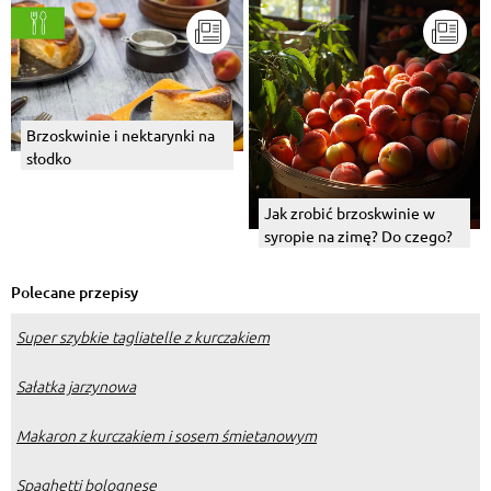
Brzoskwinie i nektarynki na
słodko
Jak zrobić brzoskwinie w
syropie na zimę? Do czego?
Polecane przepisy
Super szybkie tagliatelle z kurczakiem
Sałatka jarzynowa
Makaron z kurczakiem i sosem śmietanowym
Spaghetti bolognese