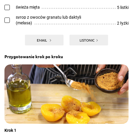
świeża mięta
5 listki
syrop z owoców granatu lub daktyli
(melasa)
2 łyżki
EMAIL
LISTONIC
Przygotowanie krok po kroku
Krok 1