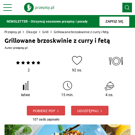
ZAPISZ SIĘ
NEWSLETTER - Otrzymuj sezonowe przepisy i porady
Przepisy.pl
Okazje
Grill
Grillowane brzoskwinie z curry i fetą
Grillowane brzoskwinie z curry i fetą
Autor:
przepisy.pl
2
92 os.
łatwe
15 min.
4 os.
POBIERZ PDF
UDOSTĘPNIJ
107 osób zapisało