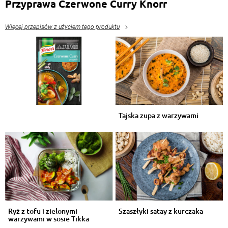
Przyprawa Czerwone Curry Knorr
Więcej przepisów z użyciem tego produktu
Tajska zupa z warzywami
Ryż z tofu i zielonymi
Szaszłyki satay z kurczaka
warzywami w sosie Tikka
Masala