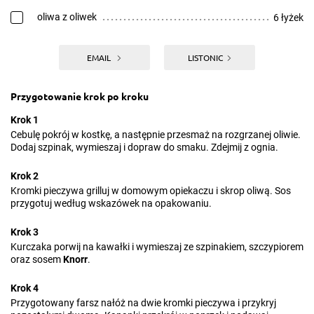
oliwa z oliwek
6 łyżek
EMAIL
LISTONIC
Przygotowanie krok po kroku
Krok 1
Cebulę pokrój w kostkę, a następnie przesmaż na rozgrzanej oliwie.
Dodaj szpinak, wymieszaj i dopraw do smaku. Zdejmij z ognia.
Krok 2
Kromki pieczywa grilluj w domowym opiekaczu i skrop oliwą. Sos
przygotuj według wskazówek na opakowaniu.
Krok 3
Kurczaka porwij na kawałki i wymieszaj ze szpinakiem, szczypiorem
oraz sosem
Knorr
.
Krok 4
Przygotowany farsz nałóż na dwie kromki pieczywa i przykryj