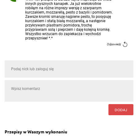
innych pysznych kanapek. Ja już wielokrotnie
robiłąm na różne imprezy wersję z szarpanym
kurczakiem, mozzarellą, pesto z bazylii i pomidorem.
Zawsze kromki smaruję najpierw pesto, to posypuję
kurczakiem i statą białą mozzarellą, a następnie
przykrywam plastrami pomidora, trochę
przyprawiam solą i pieprzem i daję kolejną kromkę.
Wszystko wrzucam do zapiekacza i wychodzi
przepyszniee! *.*
Odpowiedz
DODAJ
Przepisy w Waszym wykonaniu