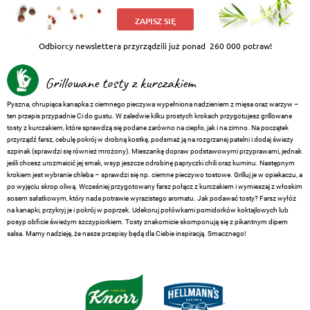
ZAPISZ SIĘ
Odbiorcy newslettera przyrządzili już ponad
260 000 potraw!
Grillowane tosty z kurczakiem
Pyszna, chrupiąca kanapka z ciemnego pieczywa wypełniona nadzieniem z mięsa oraz warzyw –
ten przepis przypadnie Ci do gustu. W zaledwie kilku prostych krokach przygotujesz grillowane
tosty z kurczakiem, które sprawdzą się podane zarówno na ciepło, jak i na zimno. Na początek
przyrządź farsz, cebulę pokrój w drobną kostkę, podsmaż ją na rozgrzanej patelni i dodaj świeży
szpinak (sprawdzi się również mrożony). Mieszankę dopraw podstawowymi przyprawami, jednak
jeśli chcesz urozmaicić jej smak, wsyp jeszcze odrobinę papryczki chili oraz kuminu. Następnym
krokiem jest wybranie chleba – sprawdzi się np. ciemne pieczywo tostowe. Grilluj je w opiekaczu, a
po wyjęciu skrop oliwą. Wcześniej przygotowany farsz połącz z kurczakiem i wymieszaj z włoskim
sosem sałatkowym, który nada potrawie wyrazistego aromatu. Jak podawać tosty? Farsz wyłóż
na kanapki, przykryj je i pokrój w poprzek. Udekoruj połówkami pomidorków koktajlowych lub
posyp obficie świeżym szczypiorkiem. Tosty znakomicie skomponują się z pikantnym dipem
salsa. Mamy nadzieję, że nasze przepisy będą dla Ciebie inspiracją. Smacznego!