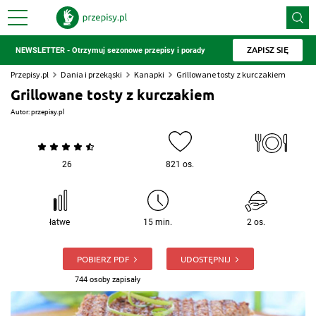
ZAPISZ SIĘ
NEWSLETTER - Otrzymuj sezonowe przepisy i porady
Przepisy.pl
Dania i przekąski
Kanapki
Grillowane tosty z kurczakiem
Grillowane tosty z kurczakiem
Autor:
przepisy.pl
26
821 os.
łatwe
15 min.
2 os.
POBIERZ PDF
UDOSTĘPNIJ
744 osoby zapisały