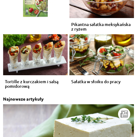
Pikantna sałatka meksykańska
z ryżem
Tortille z kurczakiem i salsą
Sałatka w słoiku do pracy
pomidorową
Najnowsze artykuły