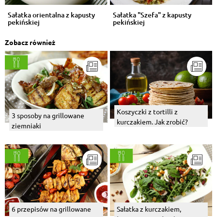
Sałatka orientalna z kapusty
Sałatka "Szefa" z kapusty
pekińskiej
pekińskiej
Zobacz również
Koszyczki z tortilli z
3 sposoby na grillowane
kurczakiem. Jak zrobić?
ziemniaki
6 przepisów na grillowane
Sałatka z kurczakiem,