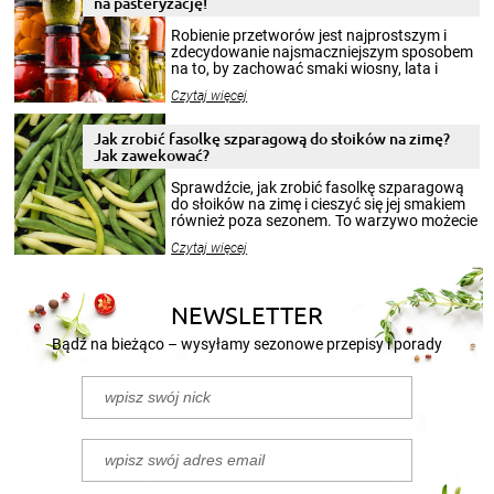
na pasteryzację!
Robienie przetworów jest najprostszym i
zdecydowanie najsmaczniejszym sposobem
na to, by zachować smaki wiosny, lata i
jesieni na dłużej. Można robić setki zdjęć
Czytaj więcej
krajobrazów, by cieszyć nimi oko w sezonie
zimowym, ale to smaczny posiłek pozwoli w
pełni poczuć atmosferę cieplejszych
Jak zrobić fasolkę szparagową do słoików na zimę?
miesięcy. Przygotowanie słoików ze
Jak zawekować?
smakowitą zawartością musi obejmować
patenty, które pozwolą zachować świeżość
Sprawdźcie, jak zrobić fasolkę szparagową
przetworów.
do słoików na zimę i cieszyć się jej smakiem
również poza sezonem. To warzywo możecie
wekować na wiele sposobów. Wykorzystajcie
Czytaj więcej
nasze propozycje!
NEWSLETTER
Bądź na bieżąco – wysyłamy sezonowe przepisy i porady