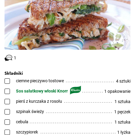
1
Składniki
ciemne pieczywo tostowe
4 sztuki
Sos sałatkowy włoski Knorr
1 opakowanie
pierś z kurczaka z rosołu
1 sztuka
szpinak świeży
1 pęczek
cebula
1 sztuka
szczypiorek
1 łyżka