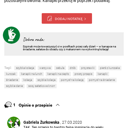
pozostałymi dwoma. Kanapki przekrój w poprzek i podawaj.
DODAJ NOTATKĘ
Dobra rada:
Szpinak może towarzyszyć ci w posiłkach przez cały dzień – w kanapce na
śniadanie, sałatce do obiadu czy z makaronem na wykwintną kolację!
Tagi:
szybka kolacja
warzywa
cebula
drób
przystawki
pierś z kurczaka
kurczak
kanapki na lunch
kanapki na ciepło
prosty przepis
kanapki
śniadanie
kolacja
szybka kolacja
pomysł na kolację
pomysł na śniadanie
szybkie danie
sosy sałatkowe knorr
1
Opinie o przepisie
Gabriela Żurkowska
, 27.03.2020
TAK. Ten przepis to bardzo fajna inspiracja do wielu