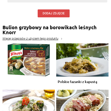
DODAJ ZDJĘCIE
Bulion grzybowy na borowikach leśnych
Knorr
Więcej przepisów z użyciem tego produktu
Polskie łazanki z kapustą