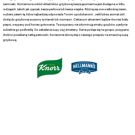
ziemniaki. Wymieniona wśród składników grzybowej kasza jęczmienna jest dostępna w kilku
rodzajach, takich jak: pęczak, kasza perłowa lub kasza wiejska. Różnią się one wielkością ziaren,
wybierz zatem tę, która najbardziej odpowiada Twoim upodobaniom. Jeśli lubisz aromat ziół,
dodaj do grzybowej suszony tymianek lub rozmaryn. Ciekawym akcentem będzie również biały
pieprz, wsypany pod koniec gotowania. Te przyprawy nie zdominują smaku grzybów, a jedynie
subtelnie go podkreślą. Do zabielenia zupy użyj śmietany. Danie podaje się na gorąco, posypane
drobno posiekaną natką pietruszki. Koniecznie skorzystaj z naszego przepisu na smaczną zupę
grzybową.