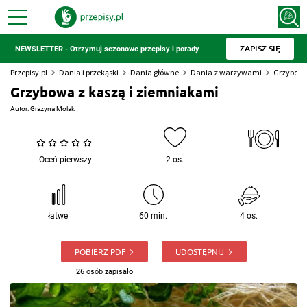
ZAPISZ SIĘ
NEWSLETTER - Otrzymuj sezonowe przepisy i porady
Przepisy.pl
Dania i przekąski
Dania główne
Dania z warzywami
Grzybowa
Grzybowa z kaszą i ziemniakami
Autor:
Grażyna Molak
Oceń pierwszy
2 os.
łatwe
60 min.
4 os.
POBIERZ PDF
UDOSTĘPNIJ
26 osób zapisało