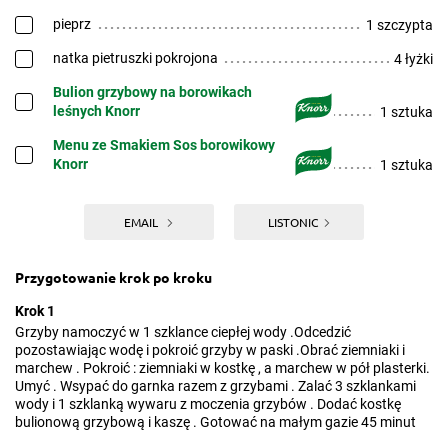
pieprz
1 szczypta
natka pietruszki pokrojona
4 łyżki
Bulion grzybowy na borowikach
leśnych Knorr
1 sztuka
Menu ze Smakiem Sos borowikowy
Knorr
1 sztuka
EMAIL
LISTONIC
Przygotowanie krok po kroku
Krok 1
Grzyby namoczyć w 1 szklance ciepłej wody .Odcedzić
pozostawiając wodę i pokroić grzyby w paski .Obrać ziemniaki i
marchew . Pokroić : ziemniaki w kostkę , a marchew w pół plasterki.
Umyć . Wsypać do garnka razem z grzybami . Zalać 3 szklankami
wody i 1 szklanką wywaru z moczenia grzybów . Dodać kostkę
bulionową grzybową i kaszę . Gotować na małym gazie 45 minut