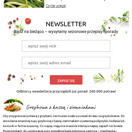
wekować na wiele sposobów. Wykorzystajcie
Czytaj więcej
nasze propozycje!
NEWSLETTER
Bądź na bieżąco – wysyłamy sezonowe przepisy i porady
ZAPISZ SIĘ
Odbiorcy newslettera przyrządzili już ponad
260 000 potraw!
Grzybowa z kaszą i ziemniakami
Aby przygotować potrawę z grzybami, nie musisz wcale wyruszać do lasu na grzybobranie. Do
stworzenia smacznej zupy grzybowej z kaszą i ziemniakami wystarczą podgrzybki, koźlarze lub
borowiki w formie suszonej. Co więcej, mają one znacznie intensywniejszy zapach niż świeże.
Poza grzybami, do ugotowania zupy potrzebne będą pokrojone warzywa – marchewka i