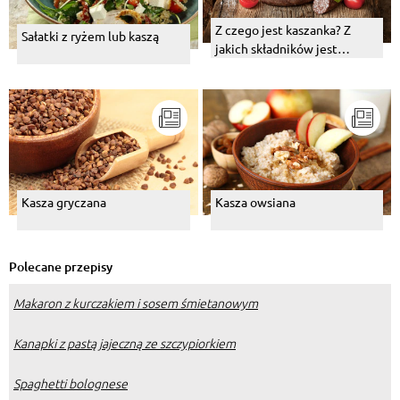
Z czego jest kaszanka? Z
Sałatki z ryżem lub kaszą
jakich składników jest
zrobiona?
Kasza gryczana
Kasza owsiana
Polecane przepisy
Makaron z kurczakiem i sosem śmietanowym
Kanapki z pastą jajeczną ze szczypiorkiem
Spaghetti bolognese