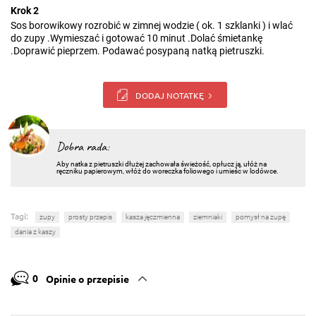
Krok 2
Sos borowikowy rozrobić w zimnej wodzie ( ok. 1 szklanki ) i wlać
do zupy .Wymieszać i gotować 10 minut .Dolać śmietankę
.Doprawić pieprzem. Podawać posypaną natką pietruszki.
DODAJ NOTATKĘ
Dobra rada:
Aby natka z pietruszki dłużej zachowała świeżość, opłucz ją, ułóż na
ręczniku papierowym, włóż do woreczka foliowego i umieśc w lodówce.
Tagi:
zupy
prosty przepis
kasza jęczmienna
ziemniaki
pomysł na zupę
dania z kaszy
0
Opinie o przepisie