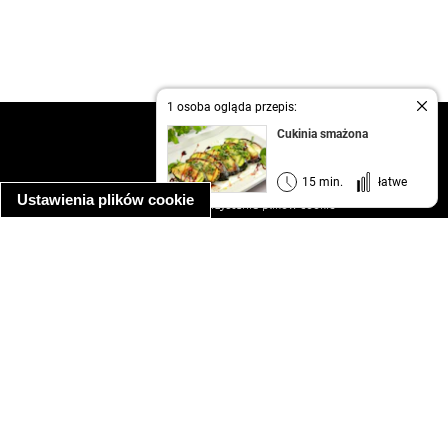
1 osoba ogląda przepis:
kontakt
Cukinia smażona
regulamin
informacja o prywatności
15 min.
łatwe
Ustawienia plików cookie
informacja o wykorzystaniu plików cookie
ułatwienia dostępu
Najpopularniejsze przepisy
spaghetti bolognese
makaron z kurczakiem w sosie śmietanowym
kanapka z indykiem
ratatouille
lahmacun
mac and cheese