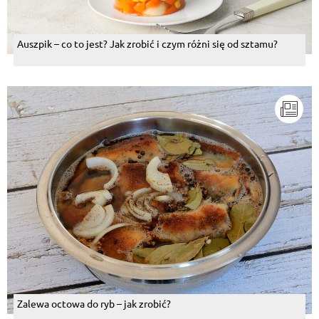
Auszpik – co to jest? Jak zrobić i czym różni się od sztamu?
Zalewa octowa do ryb – jak zrobić?