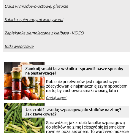
Udka w miodowo-octowej glazurze
Sałatka z pieczonymi warzywami
Zapiekanka ziemniaczana z kiełbasą - VIDEO
Bitki wieprzowe
Zamknij smaki lata w słoiku - sprawdź nasze sposoby
na pasteryzację!
Robienie przetworów jest najprostszym i
zdecydowanie najsmaczniejszym sposobem
na to, by zachować smaki wiosny, lata i
jesieni na dłużej. Można robić setki zdjęć
Czytaj więcej
krajobrazów, by cieszyć nimi oko w sezonie
zimowym, ale to smaczny posiłek pozwoli w
pełni poczuć atmosferę cieplejszych
Jak zrobić fasolkę szparagową do słoików na zimę?
miesięcy. Przygotowanie słoików ze
Jak zawekować?
smakowitą zawartością musi obejmować
patenty, które pozwolą zachować świeżość
Sprawdźcie, jak zrobić fasolkę szparagową
przetworów.
do słoików na zimę i cieszyć się jej smakiem
również poza sezonem. To warzywo możecie