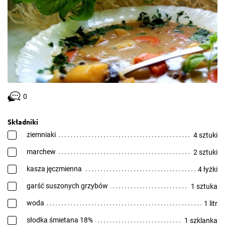
0
Składniki
ziemniaki
4 sztuki
marchew
2 sztuki
kasza jęczmienna
4 łyżki
garść suszonych grzybów
1 sztuka
woda
1 litr
słodka śmietana 18%
1 szklanka