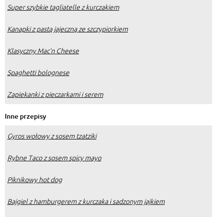
Super szybkie tagliatelle z kurczakiem
Kanapki z pastą jajeczną ze szczypiorkiem
Klasyczny Mac’n Cheese
Spaghetti bolognese
Zapiekanki z pieczarkami i serem
Inne przepisy
Gyros wołowy z sosem tzatziki
Rybne Taco z sosem spicy mayo
Piknikowy hot dog
Bajgiel z hamburgerem z kurczaka i sadzonym jajkiem