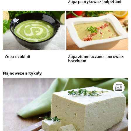
Zupa paprykowa z pulpetami
Zupa z cukinii
Zupa ziemniaczano - porowa z
boczkiem
Najnowsze artykuły