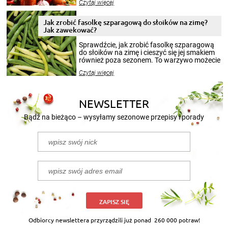
Czytaj więcej
krajobrazów, by cieszyć nimi oko w sezonie
zimowym, ale to smaczny posiłek pozwoli w
pełni poczuć atmosferę cieplejszych
Jak zrobić fasolkę szparagową do słoików na zimę?
miesięcy. Przygotowanie słoików ze
Jak zawekować?
smakowitą zawartością musi obejmować
patenty, które pozwolą zachować świeżość
Sprawdźcie, jak zrobić fasolkę szparagową
przetworów.
do słoików na zimę i cieszyć się jej smakiem
również poza sezonem. To warzywo możecie
wekować na wiele sposobów. Wykorzystajcie
Czytaj więcej
nasze propozycje!
NEWSLETTER
Bądź na bieżąco – wysyłamy sezonowe przepisy i porady
ZAPISZ SIĘ
Odbiorcy newslettera przyrządzili już ponad
260 000 potraw!