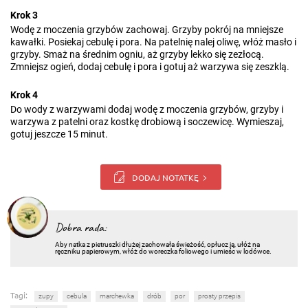
Krok 3
Wodę z moczenia grzybów zachowaj. Grzyby pokrój na mniejsze
kawałki. Posiekaj cebulę i pora. Na patelnię nalej oliwę, włóż masło i
grzyby. Smaż na średnim ogniu, aż grzyby lekko się zezłocą.
Zmniejsz ogień, dodaj cebulę i pora i gotuj aż warzywa się zeszklą.
Krok 4
Do wody z warzywami dodaj wodę z moczenia grzybów, grzyby i
warzywa z patelni oraz kostkę drobiową i soczewicę. Wymieszaj,
gotuj jeszcze 15 minut.
DODAJ NOTATKĘ
Dobra rada:
Aby natka z pietruszki dłużej zachowała świeżość, opłucz ją, ułóż na
ręczniku papierowym, włóż do woreczka foliowego i umieśc w lodówce.
Tagi:
zupy
cebula
marchewka
drób
por
prosty przepis