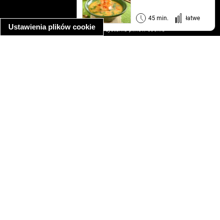
regulamin
informacja o prywatności
45 min.
łatwe
Ustawienia plików cookie
informacja o wykorzystaniu plików cookie
ułatwienia dostępu
Najpopularniejsze przepisy
spaghetti bolognese
makaron z kurczakiem w sosie śmietanowym
kanapka z indykiem
ratatouille
lahmacun
mac and cheese
zupa minestrone
cannelloni ze szpinakiem i ricottą
spaghetti przepisy
makaron z kurczakiem
tagliatelle z kurczakiem