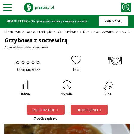
ZAPISZ SIĘ
NEWSLETTER - Otrzymuj sezonowe przepisy i porady
Przepisy.pl
Dania i przekąski
Dania główne
Dania z warzywami
Grzybowa
Grzybowa z soczewicą
Autor:
Aleksandra Krzyżanowska
Oceń pierwszy
1 os.
łatwe
45 min.
8 os.
POBIERZ PDF
UDOSTĘPNIJ
7 osób zapisało