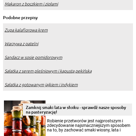
Makaron z boczkiem i ziołami
Podobne przepisy
Zupa kalafiorowa krem
Warzywa z patelni
Sandacz w sosie pomidorowym
Sałatka z serem pleśniowym i kapustą pekińską
Sałatka z gotowanym jajkiem i indykiem
Zamknij smaki lata w słoiku - sprawdź nasze sposoby
na pasteryzację!
Robienie przetworów jest najprostszym i
zdecydowanie najsmaczniejszym sposobem
na to, by zachować smaki wiosny, lata i
jesieni na dłużej. Można robić setki zdjęć