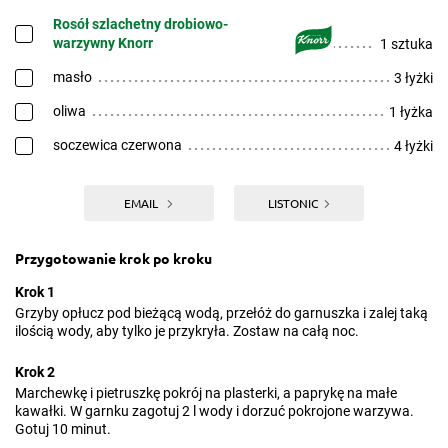
Rosół szlachetny drobiowo-
warzywny Knorr
1 sztuka
masło
3 łyżki
oliwa
1 łyżka
soczewica czerwona
4 łyżki
EMAIL
LISTONIC
Przygotowanie krok po kroku
Krok 1
Grzyby opłucz pod bieżącą wodą, przełóż do garnuszka i zalej taką
ilością wody, aby tylko je przykryła. Zostaw na całą noc.
Krok 2
Marchewkę i pietruszkę pokrój na plasterki, a paprykę na małe
kawałki. W garnku zagotuj 2 l wody i dorzuć pokrojone warzywa.
Gotuj 10 minut.