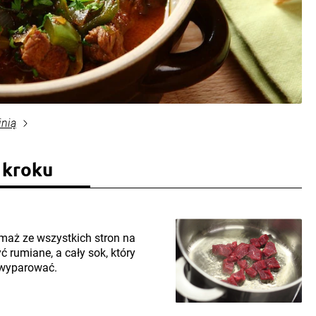
inią
 kroku
maż ze wszystkich stron na
rumiane, a cały sok, który
 wyparować.