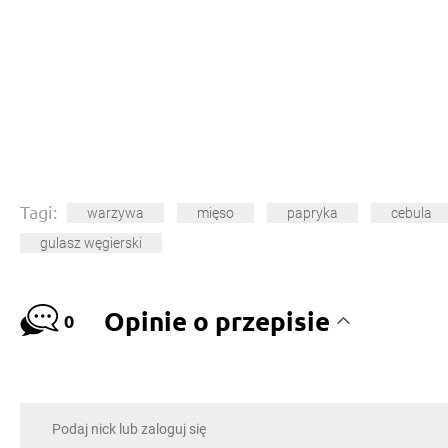
Tagi:
warzywa
mięso
papryka
cebula
gulasz węgierski
Opinie o przepisie
0