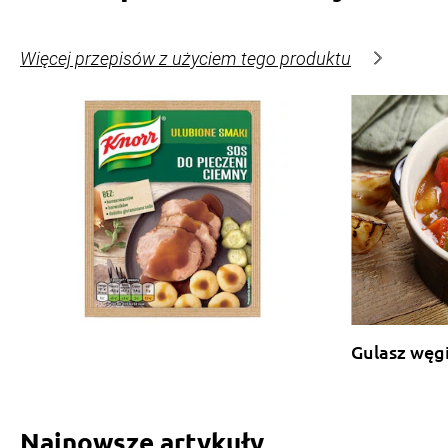
Więcej przepisów z użyciem tego produktu
Gulasz węgi
Najnowsze artykuły