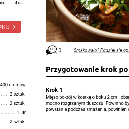
in.
4 os.
PNIJ
0
Smakowało? Podziel się op
Przygotowanie krok po
400 gramów
Krok 1
2 sztuki
Mięso pokrój w kostkę o boku 2 cm i obs
2 sztuki
mocno rozgrzanym tłuszczu. Powinno być 
powstanie podczas smażenia, powinien
1 litr
2 sztuki