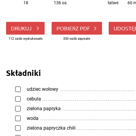
18
136 os.
łatwe
60 m
DRUKUJ
POBIERZ PDF
UDOSTĘ
112 osób wydrukowało
330 osób zapisało
Składniki
udziec wołowy
cebula
zielona papryka
woda
zielona papryczka chili