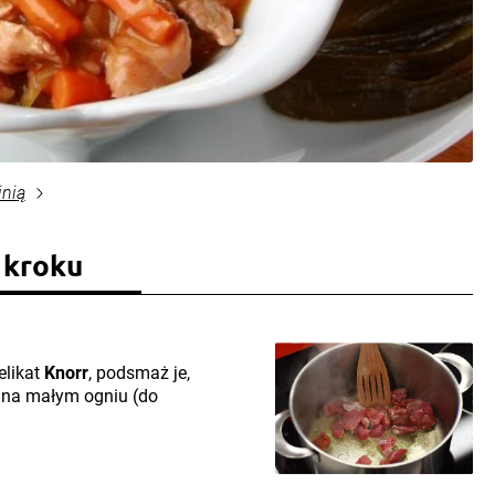
inią
 kroku
elikat
Knorr
, podsmaż je,
ś na małym ogniu (do