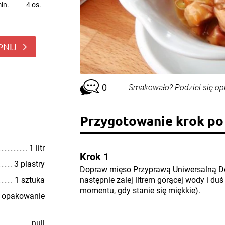
in.
4 os.
PNIJ
0
Smakowało? Podziel się op
Przygotowanie krok po
1 litr
Krok 1
3 plastry
Dopraw mięso Przyprawą Uniwersalną D
1 sztuka
następnie zalej litrem gorącej wody i du
momentu, gdy stanie się miękkie).
 opakowanie
null