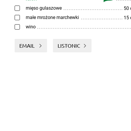
mięso gulaszowe
50
małe mrożone marchewki
15
wino
EMAIL
LISTONIC