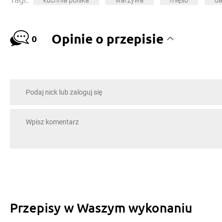
kuchnia polska
warzywa
mięso
da
Opinie o przepisie
0
Przepisy w Waszym wykonaniu