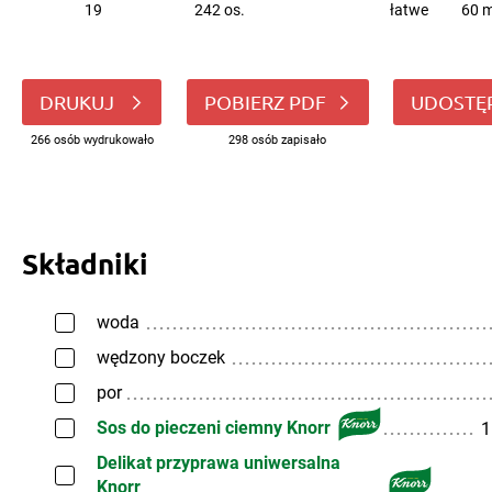
19
242 os.
łatwe
60 m
DRUKUJ
POBIERZ PDF
UDOSTĘ
266 osób wydrukowało
298 osób zapisało
Składniki
woda
wędzony boczek
por
Sos do pieczeni ciemny Knorr
1
Delikat przyprawa uniwersalna
Knorr