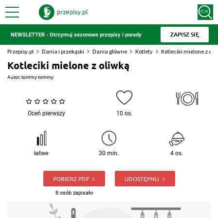
ZAPISZ SIĘ
NEWSLETTER - Otrzymuj sezonowe przepisy i porady
Przepisy.pl
Dania i przekąski
Dania główne
Kotlety
Kotleciki mielone z oli
Kotleciki mielone z oliwką
Autor:
tommy tommy
Oceń pierwszy
10 os.
łatwe
30 min.
4 os.
POBIERZ PDF
UDOSTĘPNIJ
8 osób zapisało