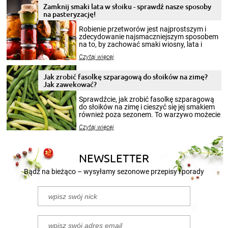
Zamknij smaki lata w słoiku - sprawdź nasze sposoby
na pasteryzację!
Robienie przetworów jest najprostszym i
zdecydowanie najsmaczniejszym sposobem
na to, by zachować smaki wiosny, lata i
jesieni na dłużej. Można robić setki zdjęć
Czytaj więcej
krajobrazów, by cieszyć nimi oko w sezonie
zimowym, ale to smaczny posiłek pozwoli w
pełni poczuć atmosferę cieplejszych
Jak zrobić fasolkę szparagową do słoików na zimę?
miesięcy. Przygotowanie słoików ze
Jak zawekować?
smakowitą zawartością musi obejmować
patenty, które pozwolą zachować świeżość
Sprawdźcie, jak zrobić fasolkę szparagową
przetworów.
do słoików na zimę i cieszyć się jej smakiem
również poza sezonem. To warzywo możecie
wekować na wiele sposobów. Wykorzystajcie
Czytaj więcej
nasze propozycje!
NEWSLETTER
Bądź na bieżąco – wysyłamy sezonowe przepisy i porady