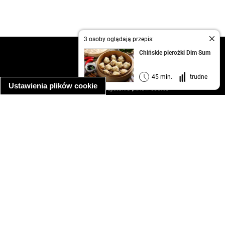
3 osoby oglądają przepis:
kontakt
Chińskie pierożki Dim Sum
regulamin
informacja o prywatności
45 min.
trudne
Ustawienia plików cookie
informacja o wykorzystaniu plików cookie
ułatwienia dostępu
Najpopularniejsze przepisy
spaghetti bolognese
makaron z kurczakiem w sosie śmietanowym
kanapka z indykiem
ratatouille
lahmacun
mac and cheese
zupa minestrone