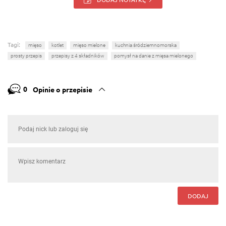
Tagi:
mięso
kotlet
mięso mielone
kuchnia śródziemnomorska
prosty przepis
przepisy z 4 składników
pomysł na danie z mięsa mielonego
0
Opinie o przepisie
DODAJ