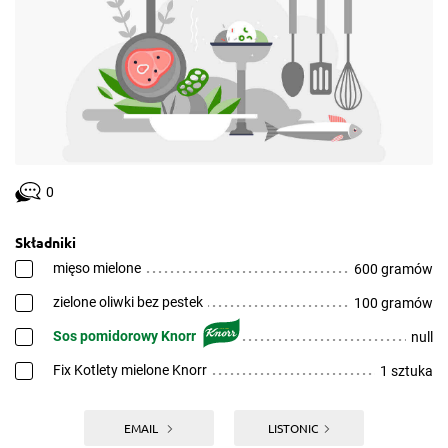
0
Składniki
mięso mielone
600 gramów
zielone oliwki bez pestek
100 gramów
Sos pomidorowy Knorr
null
Fix Kotlety mielone Knorr
1 sztuka
EMAIL
LISTONIC