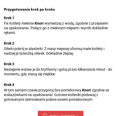
Przygotowanie krok po kroku
Krok 1
Fix Kotlety mielone
Knorr
wymieszaj z wodą, zgodnie z przepisem
na opakowaniu. Połącz go z mielonym mięsem i wyrób dokładnie
rękami.
Krok 2
Oliwki pokrój w plasterki. Z masy mięsnej uformuj małe kotlety i
nadziej je łyżeczką oliwek. Dokładnie zlepiaj.
Krok 3
Następnie wstaw je do brytfanny i gotuj przez kilkanaście minut - do
momentu, gdy staną się miękkie.
Krok 4
W tym samym czasie przygotuj Sos pomidorowy
Knorr
zgodnie ze
wskazówkami na opakowaniu. Gotowe kotleciki podawaj z
gotowanymi ziemniakami polane sosem pomidorowym.
DODAJ NOTATKĘ