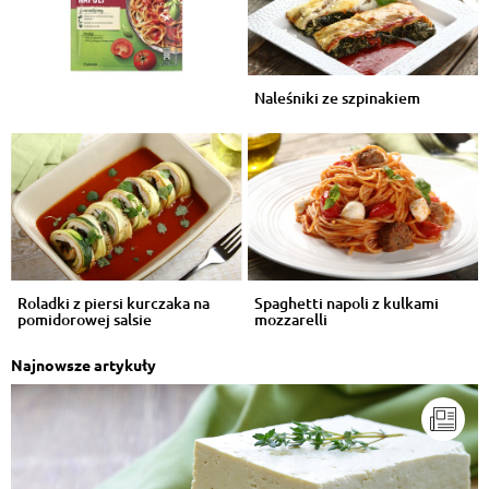
Naleśniki ze szpinakiem
Roladki z piersi kurczaka na
Spaghetti napoli z kulkami
pomidorowej salsie
mozzarelli
Najnowsze artykuły