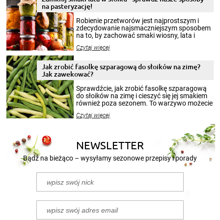
na pasteryzację!
Robienie przetworów jest najprostszym i
zdecydowanie najsmaczniejszym sposobem
na to, by zachować smaki wiosny, lata i
jesieni na dłużej. Można robić setki zdjęć
Czytaj więcej
krajobrazów, by cieszyć nimi oko w sezonie
zimowym, ale to smaczny posiłek pozwoli w
pełni poczuć atmosferę cieplejszych
Jak zrobić fasolkę szparagową do słoików na zimę?
miesięcy. Przygotowanie słoików ze
Jak zawekować?
smakowitą zawartością musi obejmować
patenty, które pozwolą zachować świeżość
Sprawdźcie, jak zrobić fasolkę szparagową
przetworów.
do słoików na zimę i cieszyć się jej smakiem
również poza sezonem. To warzywo możecie
wekować na wiele sposobów. Wykorzystajcie
Czytaj więcej
nasze propozycje!
NEWSLETTER
Bądź na bieżąco – wysyłamy sezonowe przepisy i porady