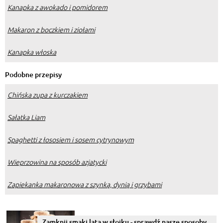
Kanapka z awokado i pomidorem
Makaron z boczkiem i ziołami
Kanapka włoska
Podobne przepisy
Chińska zupa z kurczakiem
Sałatka Liam
Spaghetti z łososiem i sosem cytrynowym
Wieprzowina na sposób azjatycki
Zapiekanka makaronowa z szynką, dynią i grzybami
Zamknij smaki lata w słoiku - sprawdź nasze sposoby