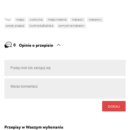
Tagi:
mięso
wołowina
mięso mielone
makaron
makarony
prosty przepis
kuchnia bałkańska
pomysł na makaron
0
Opinie o przepisie
DODAJ
Przepisy w Waszym wykonaniu