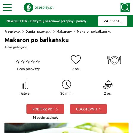
ZAPISZ SIĘ
NEWSLETTER - Otrzymuj sezonowe przepisy i porady
Przepisy.pl
Dania i przekąski
Makarony
Makaron po bałkańsku
Makaron po bałkańsku
Autor:
garlic garlic
Oceń pierwszy
7 os.
łatwe
30 min.
2 os.
POBIERZ PDF
UDOSTĘPNIJ
54 osoby zapisały