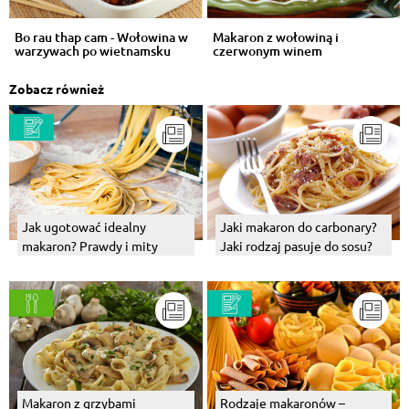
Bo rau thap cam - Wołowina w
Makaron z wołowiną i
warzywach po wietnamsku
czerwonym winem
Zobacz również
Jaki makaron do carbonary?
Jak ugotować idealny
Jaki rodzaj pasuje do sosu?
makaron? Prawdy i mity
Makaron z grzybami
Rodzaje makaronów –