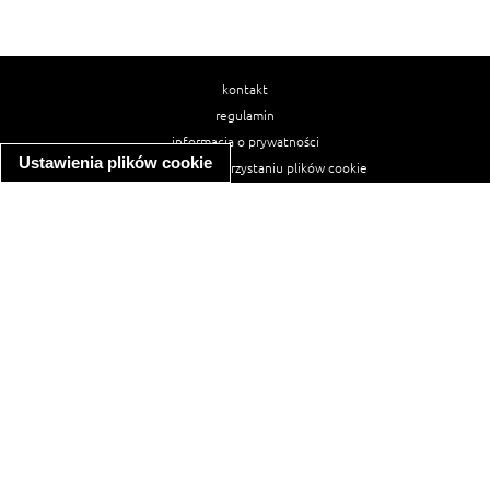
kontakt
regulamin
informacja o prywatności
Ustawienia plików cookie
informacja o wykorzystaniu plików cookie
ułatwienia dostępu
Najpopularniejsze przepisy
spaghetti bolognese
makaron z kurczakiem w sosie śmietanowym
kanapka z indykiem
ratatouille
lahmacun
mac and cheese
zupa minestrone