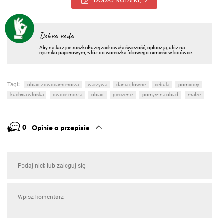
Dobra rada:
Aby natka z pietruszki dłużej zachowała świeżość, opłucz ją, ułóż na
ręczniku papierowym, włóż do woreczka foliowego i umieśc w lodówce.
Tagi:
obiad z owocami morza
warzywa
dania główne
cebula
pomidory
kuchnia włoska
owoce morza
obiad
pieczenie
pomysł na obiad
małże
0
Opinie o przepisie