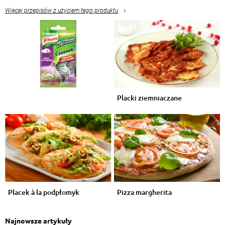
Więcej przepisów z użyciem tego produktu
Placki ziemniaczane
Placek à la podpłomyk
Pizza margherita
Najnowsze artykuły