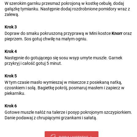
W szerokim garnku przesmaż pokrojoną w kostkę cebulę, dodaj
gałązkę tymianku. Następnie dodaj rozdrobnione pomidory wraz z
zalewą.
Krok 3
Dopraw do smaku pokruszoną przyprawą w Mini kostce
Knorr
oraz
pieprzem. Sos gotuj chwilę na małym ogniu.
Krok 4
Następnie do gotującego się sosu wsyp umyte muszle. Garnek
przykryj i całość gotuj 5 minut.
Krok 5
W tym czasie masło wymieszaj w miseczce z posiekaną natką,
czosnkiem i solą. Bagietkę pokrój, posmaruj masłem i zapiecz w
piekarniku.
Krok 6
Gotowe muszle nałóż na talerze i posyp pokrojonym szczypiorkiem.
Danie podawaj z chrupiącymi grzankami i sałatą.
DODAJ NOTATKĘ