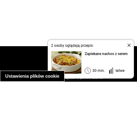
2 osoby oglądają przepis:
Zapiekane nachos z serem
kontakt
regulamin
informacja o prywatności
30 min.
łatwe
Ustawienia plików cookie
informacja o wykorzystaniu plików cookie
ułatwienia dostępu
Najpopularniejsze przepisy
spaghetti bolognese
makaron z kurczakiem w sosie śmietanowym
kanapka z indykiem
ratatouille