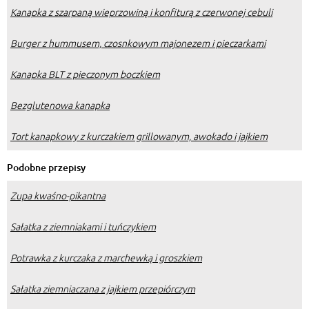
Kanapka z szarpaną wieprzowiną i konfiturą z czerwonej cebuli
Burger z hummusem, czosnkowym majonezem i pieczarkami
Kanapka BLT z pieczonym boczkiem
Bezglutenowa kanapka
Tort kanapkowy z kurczakiem grillowanym, awokado i jajkiem
Podobne przepisy
Zupa kwaśno-pikantna
Sałatka z ziemniakami i tuńczykiem
Potrawka z kurczaka z marchewką i groszkiem
Sałatka ziemniaczana z jajkiem przepiórczym