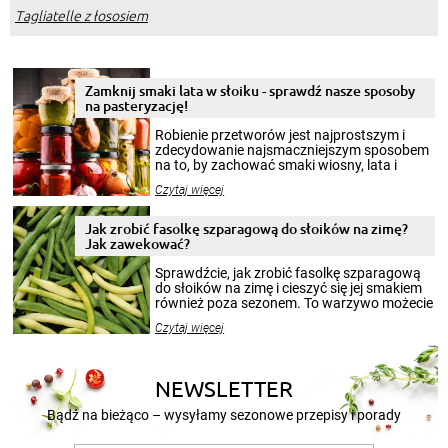
Tagliatelle z łososiem
Zamknij smaki lata w słoiku - sprawdź nasze sposoby
na pasteryzację!
Robienie przetworów jest najprostszym i
zdecydowanie najsmaczniejszym sposobem
na to, by zachować smaki wiosny, lata i
jesieni na dłużej. Można robić setki zdjęć
Czytaj więcej
krajobrazów, by cieszyć nimi oko w sezonie
zimowym, ale to smaczny posiłek pozwoli w
pełni poczuć atmosferę cieplejszych
Jak zrobić fasolkę szparagową do słoików na zimę?
miesięcy. Przygotowanie słoików ze
Jak zawekować?
smakowitą zawartością musi obejmować
patenty, które pozwolą zachować świeżość
Sprawdźcie, jak zrobić fasolkę szparagową
przetworów.
do słoików na zimę i cieszyć się jej smakiem
również poza sezonem. To warzywo możecie
wekować na wiele sposobów. Wykorzystajcie
Czytaj więcej
nasze propozycje!
NEWSLETTER
Bądź na bieżąco – wysyłamy sezonowe przepisy i porady