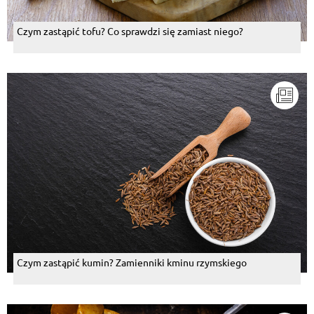
Czym zastąpić tofu? Co sprawdzi się zamiast niego?
Czym zastąpić kumin? Zamienniki kminu rzymskiego