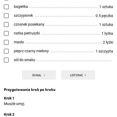
bagietka
1 sztuka
szczypiorek
0.5 pęczka
czosnek posiekany
1 sztuka
natka pietruszki
1 łyżka
masło
2 łyżki
pieprz czarny mielony
1 szczypta
sól do smaku
EMAIL
LISTONIC
Przygotowanie krok po kroku
Krok 1
Muszle umyj.
Krok 2