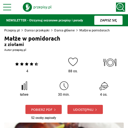
ZAPISZ SIĘ
NEWSLETTER - Otrzymuj sezonowe przepisy i porady
Przepisy.pl
Dania i przekąski
Dania główne
Małże w pomidorach
Małże w pomidorach
z ziołami
Autor:
przepisy.pl
4
88 os.
łatwe
30 min.
4 os.
POBIERZ PDF
UDOSTĘPNIJ
52 osoby zapisały