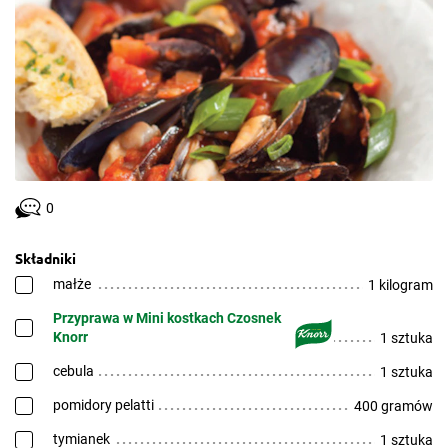
0
Składniki
małże
1 kilogram
Przyprawa w Mini kostkach Czosnek
Knorr
1 sztuka
cebula
1 sztuka
pomidory pelatti
400 gramów
tymianek
1 sztuka