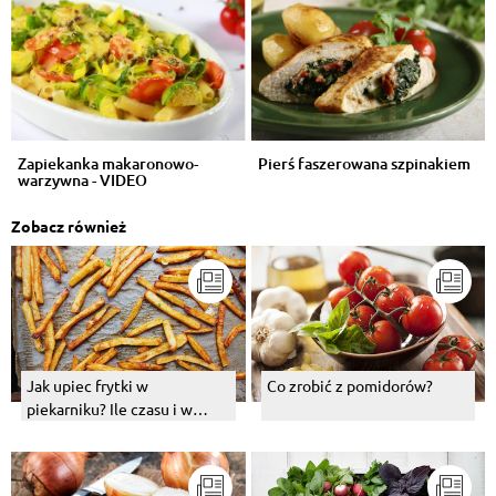
Zapiekanka makaronowo-
Pierś faszerowana szpinakiem
warzywna - VIDEO
Zobacz również
Jak upiec frytki w
Co zrobić z pomidorów?
piekarniku? Ile czasu i w
jakiej temperaturze je piec?