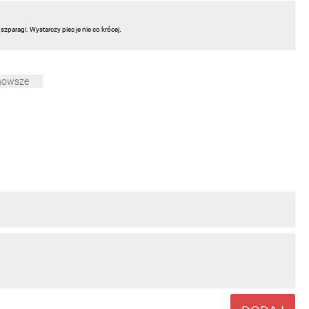
aragi. Wystarczy piec je nie co krócej.
nowsze