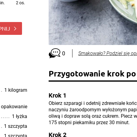
in.
2 os.
PNIJ
0
Smakowało? Podziel się op
Przygotowanie krok po
1 kilogram
Krok 1
Obierz szparagi i odetnij zdrewniałe koń
 opakowanie
naczyniu żaroodpornym wyłożonym papie
oliwą i dopraw solą oraz cukrem. Piecz 
1 łyżka
175 stopni piekarniku przez 30 minut.
1 szczypta
Krok 2
1 szczypta