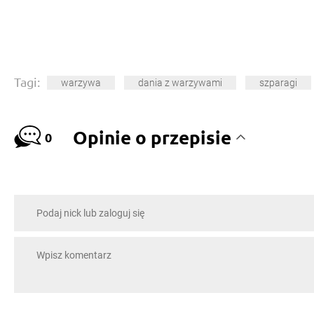
Tagi:
warzywa
dania z warzywami
szparagi
Opinie o przepisie
0