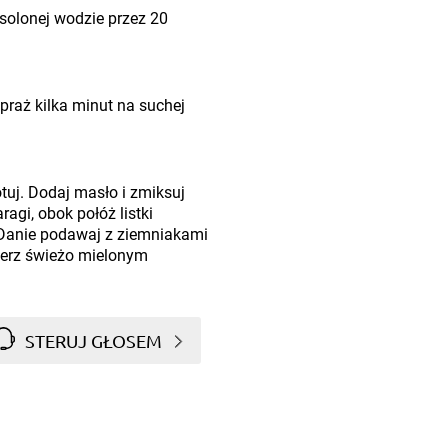
osolonej wodzie przez 20
praż kilka minut na suchej
uj. Dodaj masło i zmiksuj
agi, obok połóż listki
. Danie podawaj z ziemniakami
erz świeżo mielonym
STERUJ GŁOSEM