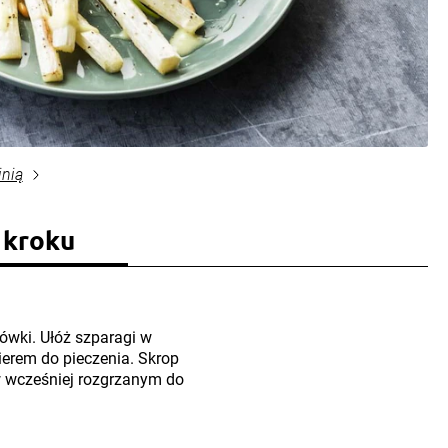
inią
 kroku
cówki. Ułóż szparagi w
rem do pieczenia. Skrop
w wcześniej rozgrzanym do