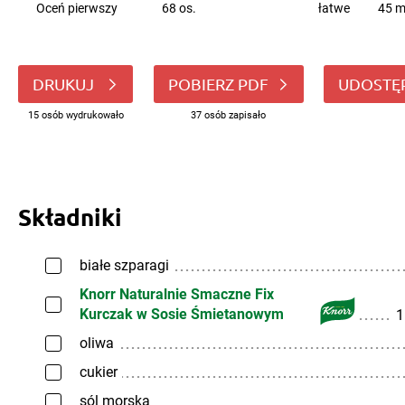
Oceń pierwszy
68 os.
łatwe
45 m
DRUKUJ
POBIERZ PDF
UDOSTĘ
15 osób wydrukowało
37 osób zapisało
Składniki
białe szparagi
Knorr Naturalnie Smaczne Fix
Kurczak w Sosie Śmietanowym
1
oliwa
cukier
sól morska