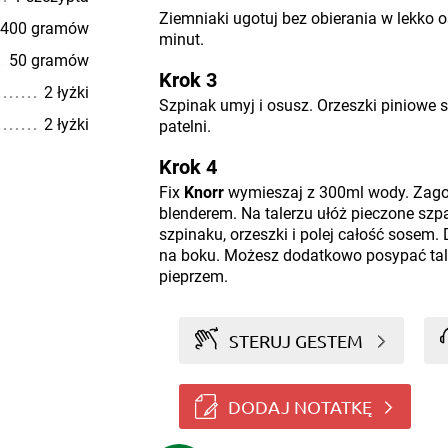
Ziemniaki ugotuj bez obierania w lekko 
400 gramów
minut.
50 gramów
Krok 3
2 łyżki
Szpinak umyj i osusz. Orzeszki piniowe s
2 łyżki
patelni.
Krok 4
Fix
Knorr
wymieszaj z 300ml wody. Zagot
blenderem. Na talerzu ułóż pieczone szpar
szpinaku, orzeszki i polej całość sosem
na boku. Możesz dodatkowo posypać tal
pieprzem.
STERUJ GESTEM
DODAJ NOTATKĘ