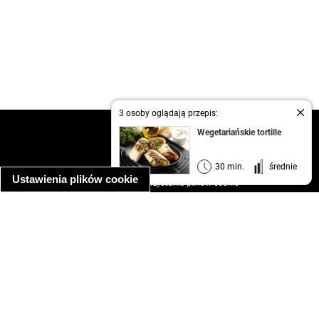
3 osoby oglądają przepis:
kontakt
Wegetariańskie tortille
regulamin
informacja o prywatności
30 min.
średnie
Ustawienia plików cookie
informacja o wykorzystaniu plików cookie
ułatwienia dostępu
Najpopularniejsze przepisy
spaghetti bolognese
makaron z kurczakiem w sosie śmietanowym
kanapka z indykiem
ratatouille