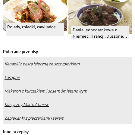
Rolady, roladki, zawijańce
Dania jednogarnkowe z
Niemiec i Francji. Duszone
mięsa z winem, piwem i
różnościami.
Polecane przepisy
Kanapki z pastą jajeczną ze szczypiorkiem
Lasagne
Makaron z kurczakiem i sosem śmietanowym
Klasyczny Mac’n Cheese
Zapiekanki z pieczarkami i serem
Inne przepisy