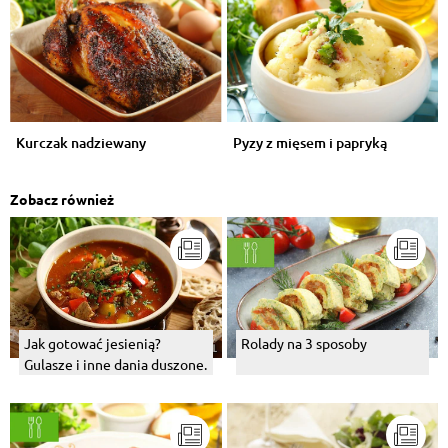
Kurczak nadziewany
Pyzy z mięsem i papryką
Zobacz również
Jak gotować jesienią?
Rolady na 3 sposoby
Gulasze i inne dania duszone.