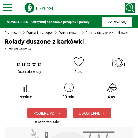
ZAPISZ SIĘ
NEWSLETTER - Otrzymuj sezonowe przepisy i porady
Przepisy.pl
Dania i przekąski
Dania główne
Rolady duszone z karkówki
Rolady duszone z karkówki
Autor:
Irenka Irenka
Oceń pierwszy
2 os.
średnie
30 min.
4 os.
POBIERZ PDF
UDOSTĘPNIJ
8 osób zapisało