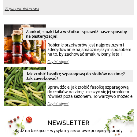
Zupa pomidorowa
Zamknij smaki lata w słoiku - sprawdź nasze sposoby
na pasteryzację!
Robienie przetworów jest najprostszym i
zdecydowanie najsmaczniejszym sposobem
na to, by zachować smaki wiosny, lata i
jesieni na dłużej. Można robić setki zdjęć
Czytaj więcej
krajobrazów, by cieszyć nimi oko w sezonie
zimowym, ale to smaczny posiłek pozwoli w
pełni poczuć atmosferę cieplejszych
Jak zrobić fasolkę szparagową do słoików na zimę?
miesięcy. Przygotowanie słoików ze
Jak zawekować?
smakowitą zawartością musi obejmować
patenty, które pozwolą zachować świeżość
Sprawdźcie, jak zrobić fasolkę szparagową
przetworów.
do słoików na zimę i cieszyć się jej smakiem
również poza sezonem. To warzywo możecie
wekować na wiele sposobów. Wykorzystajcie
Czytaj więcej
nasze propozycje!
NEWSLETTER
Bądź na bieżąco – wysyłamy sezonowe przepisy i porady