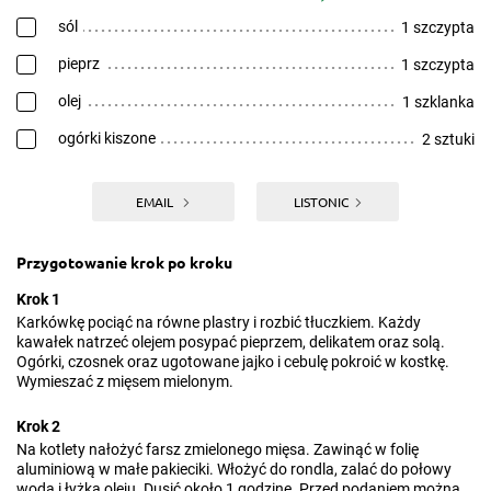
sól
1 szczypta
pieprz
1 szczypta
olej
1 szklanka
ogórki kiszone
2 sztuki
EMAIL
LISTONIC
Przygotowanie krok po kroku
Krok 1
Karkówkę pociąć na równe plastry i rozbić tłuczkiem. Każdy
kawałek natrzeć olejem posypać pieprzem, delikatem oraz solą.
Ogórki, czosnek oraz ugotowane jajko i cebulę pokroić w kostkę.
Wymieszać z mięsem mielonym.
Krok 2
Na kotlety nałożyć farsz zmielonego mięsa. Zawinąć w folię
aluminiową w małe pakieciki. Włożyć do rondla, zalać do połowy
wodą i łyżką oleju. Dusić około 1 godzinę. Przed podaniem można