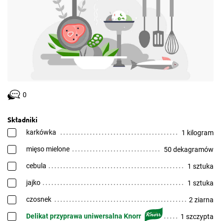
0
Składniki
karkówka
1 kilogram
mięso mielone
50 dekagramów
cebula
1 sztuka
jajko
1 sztuka
czosnek
2 ziarna
Delikat przyprawa uniwersalna Knorr
1 szczypta