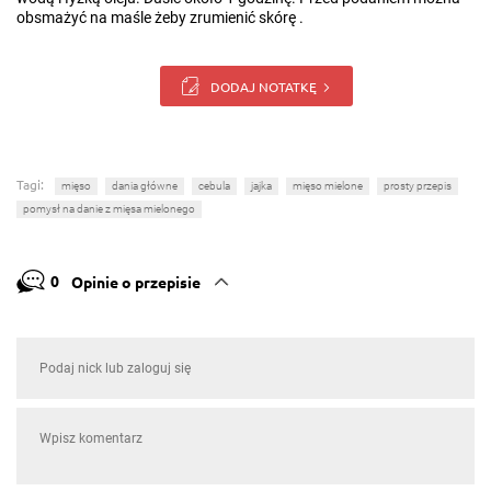
obsmażyć na maśle żeby zrumienić skórę .
DODAJ NOTATKĘ
Tagi:
mięso
dania główne
cebula
jajka
mięso mielone
prosty przepis
pomysł na danie z mięsa mielonego
0
Opinie o przepisie