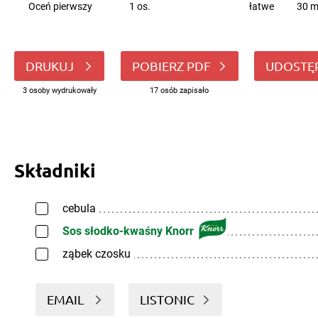
Oceń pierwszy
1 os.
łatwe
30 m
DRUKUJ
POBIERZ PDF
UDOSTĘ
3 osoby wydrukowały
17 osób zapisało
Składniki
cebula
Sos słodko-kwaśny Knorr
ząbek czosku
EMAIL
LISTONIC