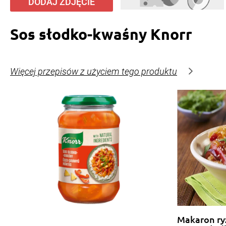
DODAJ ZDJĘCIE
Sos słodko-kwaśny Knorr
Więcej przepisów z użyciem tego produktu
Makaron ry