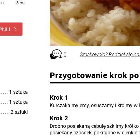
in.
3 os.
PNIJ
0
Smakowało? Podziel się op
Przygotowanie krok po
1 sztuka
Krok 1
1 sztuka
Kurczaka myjemy, osuszamy i kroimy w 
2 sztuki
Krok 2
Drobno posiekaną cebulę szklimy krótko 
posiekany czosnek, pokrojone w cienkie p