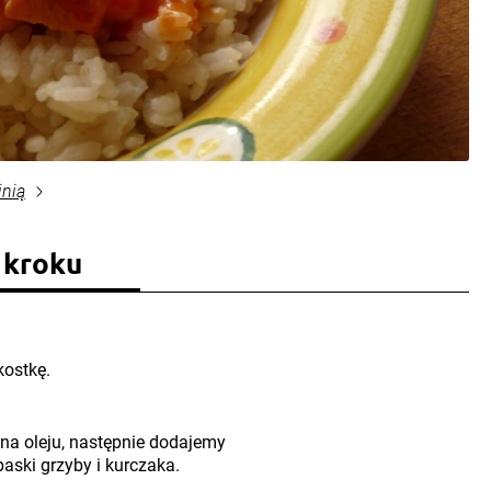
inią
 kroku
kostkę.
na oleju, następnie dodajemy
aski grzyby i kurczaka.