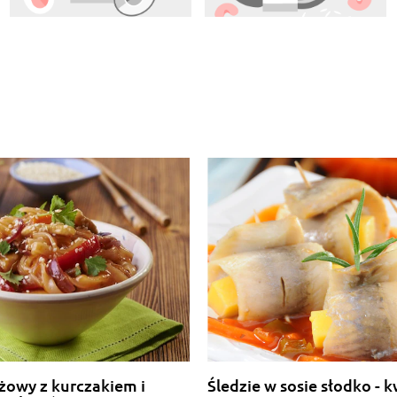
żowy z kurczakiem i
Śledzie w sosie słodko -