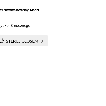
sos słodko-kwaśny
Knorr
.
sypko. Smacznego!
STERUJ GŁOSEM