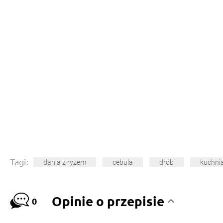
Tagi:
dania z ryżem
cebula
drób
kuchni
Opinie o przepisie
0