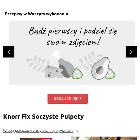
Kamila Kolbuch
, 19.01.2022
Świetna alternatywa dla wegetarian. Wygląda
Przepisy w Waszym wykonaniu
obłędnie - na pewno wypróbuję.
Odpowiedz
DODAJ ZDJĘCIE
Knorr Fix Soczyste Pulpety
Więcej przepisów z użyciem tego produktu