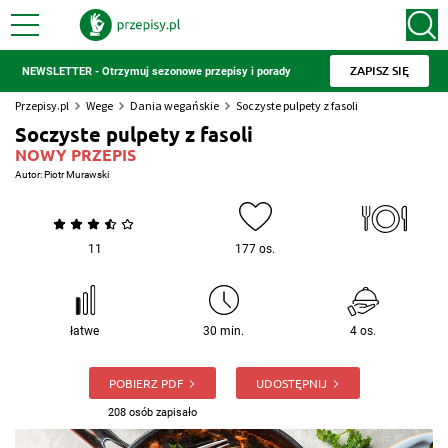
ZAPISZ SIĘ
NEWSLETTER - Otrzymuj sezonowe przepisy i porady
Przepisy.pl
Wege
Dania wegańskie
Soczyste pulpety z fasoli
Soczyste pulpety z fasoli
NOWY PRZEPIS
Autor:
Piotr Murawski
11
177 os.
łatwe
30 min.
4 os.
POBIERZ PDF
UDOSTĘPNIJ
208 osób zapisało