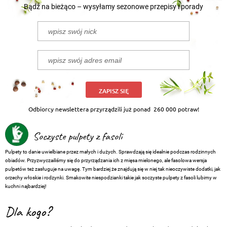
Bądź na bieżąco – wysyłamy sezonowe przepisy i porady
ZAPISZ SIĘ
Odbiorcy newslettera przyrządzili już ponad
260 000 potraw!
Soczyste pulpety z fasoli
Pulpety to danie uwielbiane przez małych i dużych. Sprawdzają się idealnie podczas rodzinnych
obiadów. Przyzwyczailiśmy się do przyrządzania ich z mięsa mielonego, ale fasolowa wersja
pulpetów też zasługuje na uwagę. Tym bardziej że znajdują się w niej tak nieoczywiste dodatki, jak
orzechy włoskie i rodzynki. Smakowite niespodzianki takie jak soczyste pulpety z fasoli lubimy w
kuchni najbardziej!
Dla kogo?