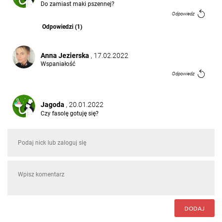
Do zamiast maki pszennej?
Odpowiedz
Odpowiedzi (1)
Anna Jezierska
, 17.02.2022
Wspaniałość
Odpowiedz
Jagoda
, 20.01.2022
Czy fasolę gotuję się?
Odpowiedz
Odpowiedzi (1)
magdalena kaczmarek
, 19.01.2022
Rewelacyjne pulepty wegańskie. Zdrowe, pożywne,
zrobione z fasoli. Dodatek orzechów bardzo mi się
podoba i muszą obłędnie smakować.
Odpowiedz
DODAJ