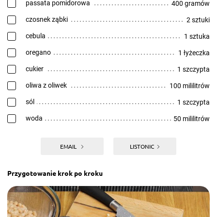
passata pomidorowa
400 gramów
czosnek ząbki
2 sztuki
cebula
1 sztuka
oregano
1 łyżeczka
cukier
1 szczypta
oliwa z oliwek
100 mililitrów
sól
1 szczypta
woda
50 mililitrów
EMAIL
LISTONIC
Przygotowanie krok po kroku