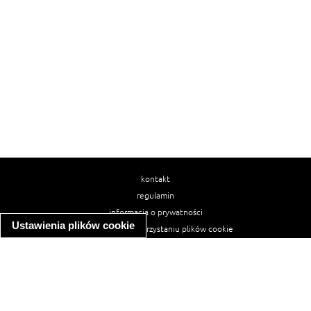
kontakt
regulamin
informacja o prywatności
Ustawienia plików cookie
informacja o wykorzystaniu plików cookie
ułatwienia dostępu
Najpopularniejsze przepisy
spaghetti bolognese