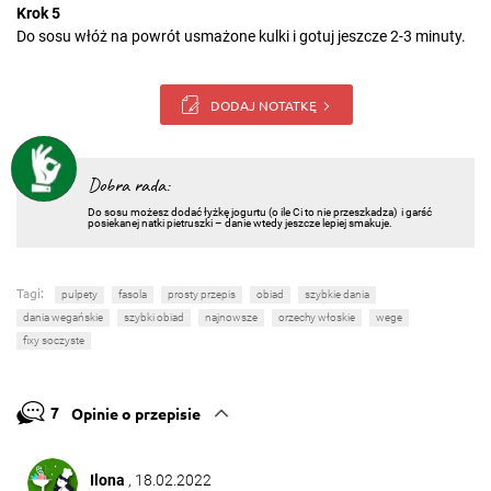
Krok 5
Do sosu włóż na powrót usmażone kulki i gotuj jeszcze 2-3 minuty.
DODAJ NOTATKĘ
Dobra rada:
Do sosu możesz dodać łyżkę jogurtu (o ile Ci to nie przeszkadza) i garść
posiekanej natki pietruszki – danie wtedy jeszcze lepiej smakuje.
Tagi:
pulpety
fasola
prosty przepis
obiad
szybkie dania
dania wegańskie
szybki obiad
najnowsze
orzechy włoskie
wege
fixy soczyste
7
Opinie o przepisie
Ilona
, 18.02.2022