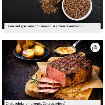
Czym zastąpić kumin? Zamienniki kminu rzymskiego
Chateaubriand – przepis. Co to za mięso?