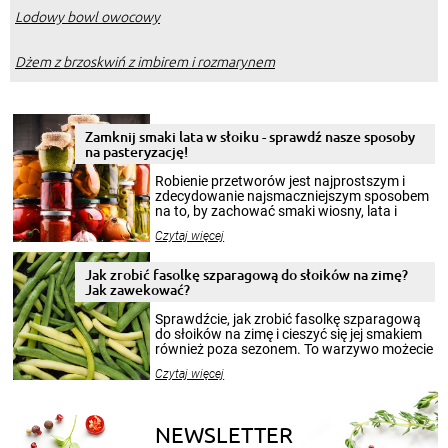
Lodowy bowl owocowy
Dżem z brzoskwiń z imbirem i rozmarynem
Zamknij smaki lata w słoiku - sprawdź nasze sposoby
na pasteryzację!
Robienie przetworów jest najprostszym i
zdecydowanie najsmaczniejszym sposobem
na to, by zachować smaki wiosny, lata i
jesieni na dłużej. Można robić setki zdjęć
Czytaj więcej
krajobrazów, by cieszyć nimi oko w sezonie
zimowym, ale to smaczny posiłek pozwoli w
pełni poczuć atmosferę cieplejszych
Jak zrobić fasolkę szparagową do słoików na zimę?
miesięcy. Przygotowanie słoików ze
Jak zawekować?
smakowitą zawartością musi obejmować
patenty, które pozwolą zachować świeżość
Sprawdźcie, jak zrobić fasolkę szparagową
przetworów.
do słoików na zimę i cieszyć się jej smakiem
również poza sezonem. To warzywo możecie
wekować na wiele sposobów. Wykorzystajcie
Czytaj więcej
nasze propozycje!
NEWSLETTER