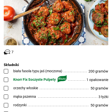
7
Składniki
biała fasola typu jaś (moczona)
200 gramów
Knorr Fix Soczyste Pulpety
1 opakowanie
orzechy włoskie
50 gramów
mąka pszenna
3 łyżki
rodzynki
50 gramów