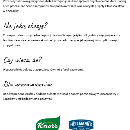
Rozpoczynasz swoją przygodę z dietą bezmięsną i szukasz sprawdzonych receptur, które ułatwią
ci ten proces i codzienne komponowanie posiłków? Przepis na soczyste pulpety z fasoli to strzał
w dziesiątkę!
Na jaką okazję?
To nie pomyłka – przyrządzenie porcji dla 4 osób zajmuje tylko pół godziny, więc pulpetami z
fasoli możesz zajadać się nawet w dzień powszedni bez specjalnej okazji i skomplikowanych
przygotowań.
Czy wiesz, że?
Wegetariańskie pulpety przygotujesz również z fasoli czerwonej.
Dla urozmaicenia:
Choć zaproponowaliśmy podanie pulpetów z fasoli z sosem pomidorowym, pieczarkowy i
koperkowy też będą świetnie pasować.