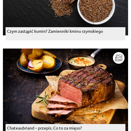
Czym zastąpić kumin? Zamienniki kminu rzymskiego
Chateaubriand – przepis. Co to za mięso?