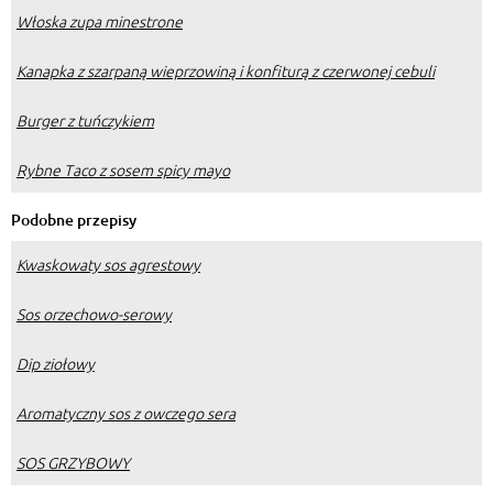
Włoska zupa minestrone
Kanapka z szarpaną wieprzowiną i konfiturą z czerwonej cebuli
Burger z tuńczykiem
Rybne Taco z sosem spicy mayo
Podobne przepisy
Kwaskowaty sos agrestowy
Sos orzechowo-serowy
Dip ziołowy
Aromatyczny sos z owczego sera
SOS GRZYBOWY