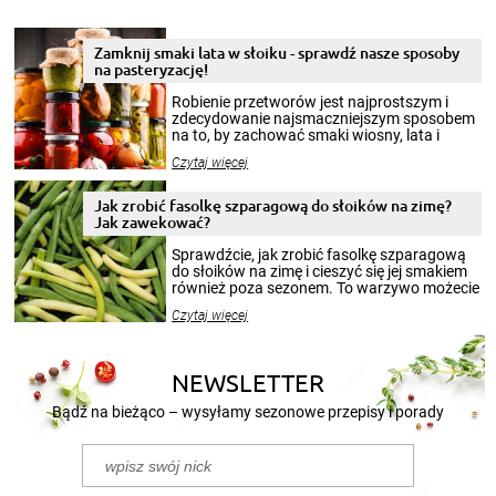
Zamknij smaki lata w słoiku - sprawdź nasze sposoby
na pasteryzację!
Robienie przetworów jest najprostszym i
zdecydowanie najsmaczniejszym sposobem
na to, by zachować smaki wiosny, lata i
jesieni na dłużej. Można robić setki zdjęć
Czytaj więcej
krajobrazów, by cieszyć nimi oko w sezonie
zimowym, ale to smaczny posiłek pozwoli w
pełni poczuć atmosferę cieplejszych
Jak zrobić fasolkę szparagową do słoików na zimę?
miesięcy. Przygotowanie słoików ze
Jak zawekować?
smakowitą zawartością musi obejmować
patenty, które pozwolą zachować świeżość
Sprawdźcie, jak zrobić fasolkę szparagową
przetworów.
do słoików na zimę i cieszyć się jej smakiem
również poza sezonem. To warzywo możecie
wekować na wiele sposobów. Wykorzystajcie
Czytaj więcej
nasze propozycje!
NEWSLETTER
Bądź na bieżąco – wysyłamy sezonowe przepisy i porady