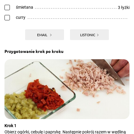
śmietana
3 łyżki
curry
EMAIL
LISTONIC
Przygotowanie krok po kroku
Krok 1
Obierz ogórki, cebulę i paprykę. Następnie pokrój razem w wędliną