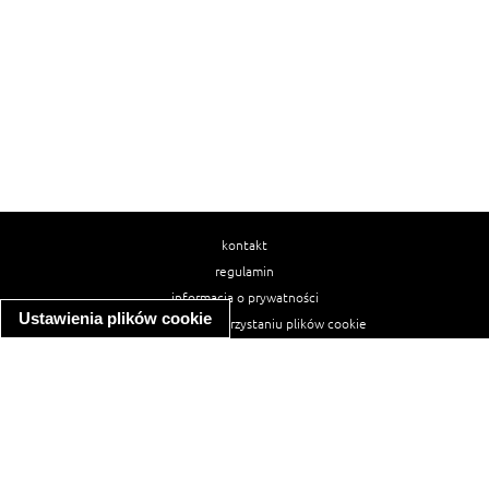
kontakt
regulamin
informacja o prywatności
Ustawienia plików cookie
informacja o wykorzystaniu plików cookie
ułatwienia dostępu
Najpopularniejsze przepisy
spaghetti bolognese
makaron z kurczakiem w sosie śmietanowym