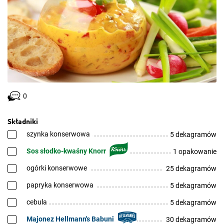
0
Składniki
szynka konserwowa
5 dekagramów
Sos słodko-kwaśny Knorr
1 opakowanie
ogórki konserwowe
25 dekagramów
papryka konserwowa
5 dekagramów
cebula
5 dekagramów
Majonez Hellmann's Babuni
30 dekagramów