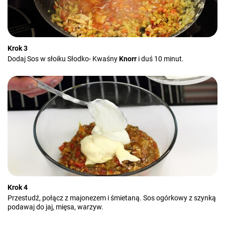
Krok 3
Dodaj Sos w słoiku Słodko- Kwaśny
Knorr
i duś 10 minut.
Krok 4
Przestudź, połącz z majonezem i śmietaną. Sos ogórkowy z szynką
podawaj do jaj, mięsa, warzyw.