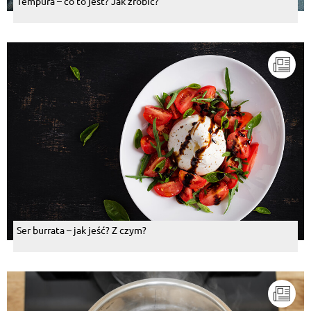
Tempura – co to jest? Jak zrobić?
Ser burrata – jak jeść? Z czym?