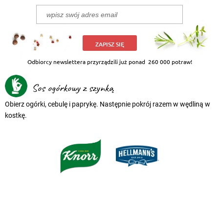
ZAPISZ SIĘ
Odbiorcy newslettera przyrządzili już ponad
260 000 potraw!
Sos ogórkowy z szynką
Obierz ogórki, cebulę i paprykę. Następnie pokrój razem w wędliną w
kostkę.