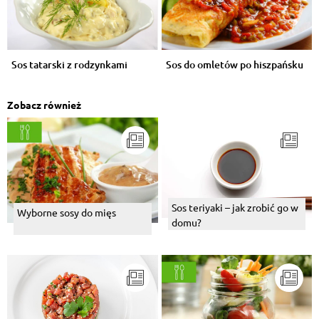
Sos tatarski z rodzynkami
Sos do omletów po hiszpańsku
Zobacz również
Sos teriyaki – jak zrobić go w
Wyborne sosy do mięs
domu?