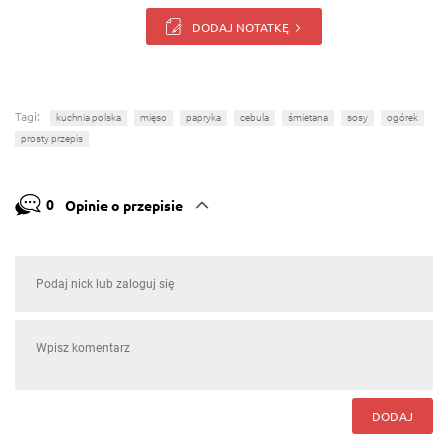
DODAJ NOTATKĘ
Tagi:
kuchnia polska
mięso
papryka
cebula
śmietana
sosy
ogórek
prosty przepis
0
Opinie o przepisie
DODAJ