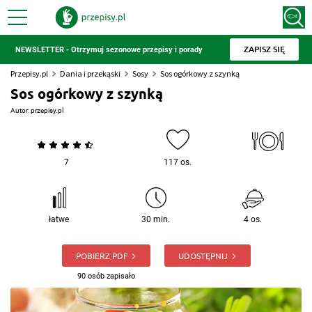
ZAPISZ SIĘ
NEWSLETTER - Otrzymuj sezonowe przepisy i porady
Przepisy.pl
Dania i przekąski
Sosy
Sos ogórkowy z szynką
Sos ogórkowy z szynką
Autor:
przepisy.pl
7
117 os.
łatwe
30 min.
4 os.
POBIERZ PDF
UDOSTĘPNIJ
90 osób zapisało