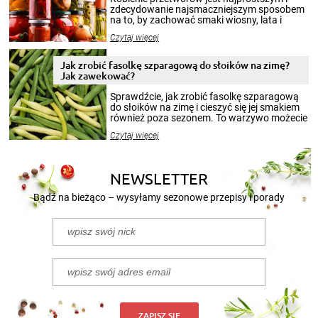
zdecydowanie najsmaczniejszym sposobem
na to, by zachować smaki wiosny, lata i
jesieni na dłużej. Można robić setki zdjęć
Czytaj więcej
krajobrazów, by cieszyć nimi oko w sezonie
zimowym, ale to smaczny posiłek pozwoli w
pełni poczuć atmosferę cieplejszych
Jak zrobić fasolkę szparagową do słoików na zimę?
miesięcy. Przygotowanie słoików ze
Jak zawekować?
smakowitą zawartością musi obejmować
patenty, które pozwolą zachować świeżość
Sprawdźcie, jak zrobić fasolkę szparagową
przetworów.
do słoików na zimę i cieszyć się jej smakiem
również poza sezonem. To warzywo możecie
wekować na wiele sposobów. Wykorzystajcie
Czytaj więcej
nasze propozycje!
NEWSLETTER
Bądź na bieżąco – wysyłamy sezonowe przepisy i porady
ZAPISZ SIĘ