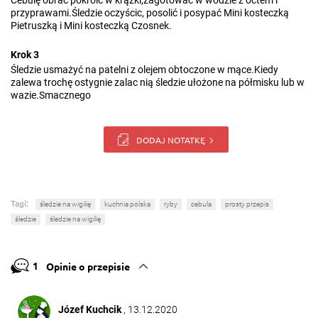
Cebulę obrac pokroic w krążki,zagotowac w wodzie z octem i
przyprawami.Śledzie oczyścic, posolić i posypać Mini kosteczką
Pietruszką i Mini kosteczką Czosnek.
Krok 3
Śledzie usmażyć na patelni z olejem obtoczone w mące.Kiedy
zalewa trochę ostygnie zalac nią śledzie ułożone na półmisku lub w
wazie.Smacznego
DODAJ NOTATKĘ
Tagi:
śledzie na wigilię
kuchnia polska
ryby
cebula
prosty przepis
śledzie
śledzie na wigilię
1
Opinie o przepisie
Józef Kuchcik
, 13.12.2020