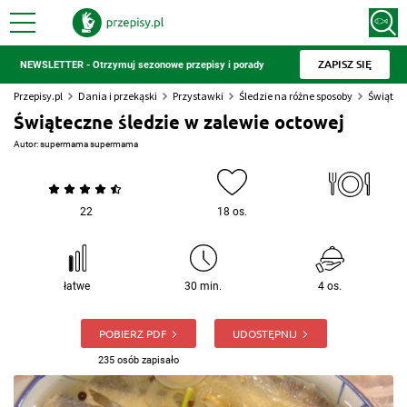
ZAPISZ SIĘ
NEWSLETTER - Otrzymuj sezonowe przepisy i porady
Przepisy.pl
Dania i przekąski
Przystawki
Śledzie na różne sposoby
Świątecz
Świąteczne śledzie w zalewie octowej
Autor:
supermama supermama
22
18 os.
łatwe
30 min.
4 os.
POBIERZ PDF
UDOSTĘPNIJ
235 osób zapisało