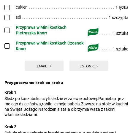
cukier
1 łyżka
sól
1 szczypta
Przyprawa w Mini kostkach
Pietruszka Knorr
1 sztuka
Przyprawa w Mini kostkach Czosnek
Knorr
1 sztuka
EMAIL
LISTONIC
Przygotowanie krok po kroku
Krok 1
Śledz po kaszubsku czyli śledzie w zalewie octowej.Pamiętam je z
mojego dzieciństwa,robiła je moja babcia.Zawsze na stole w kuchni
na Święta Bożego Narodzenia stała olbrzymia waza z takimi
właśnie śledziami.
Krok 2