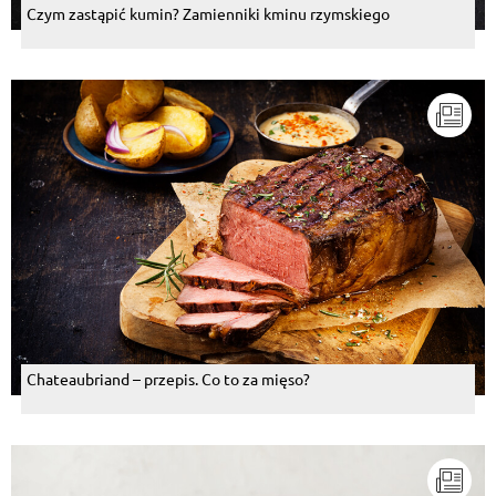
Czym zastąpić kumin? Zamienniki kminu rzymskiego
Chateaubriand – przepis. Co to za mięso?