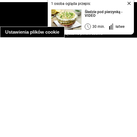
1 osoba ogląda przepis:
kontakt
Śledzie pod pierzynką -
VIDEO
regulamin
informacja o prywatności
30 min.
łatwe
Ustawienia plików cookie
informacja o wykorzystaniu plików cookie
ułatwienia dostępu
Najpopularniejsze przepisy
spaghetti bolognese
makaron z kurczakiem w sosie śmietanowym
kanapka z indykiem
ratatouille
lahmacun
mac and cheese
zupa minestrone
cannelloni ze szpinakiem i ricottą
spaghetti przepisy