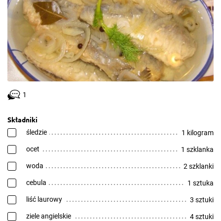
1
Składniki
śledzie
1 kilogram
ocet
1 szklanka
woda
2 szklanki
cebula
1 sztuka
liść laurowy
3 sztuki
ziele angielskie
4 sztuki