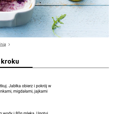
inią
 kroku
kuj. Jabłka obierz i pokrój w
ynkami, migdałami, jajkami
0g wody i 80g mleka. Ugotuj