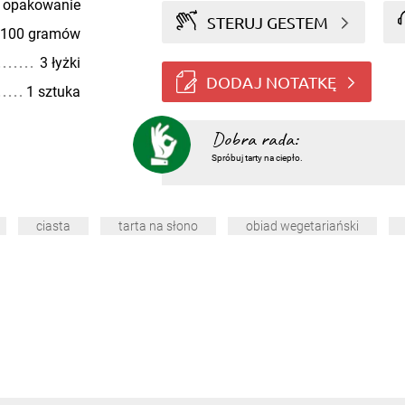
 opakowanie
STERUJ GESTEM
100 gramów
3 łyżki
DODAJ NOTATKĘ
1 sztuka
Dobra rada:
Spróbuj tarty na ciepło.
ciasta
tarta na słono
obiad wegetariański