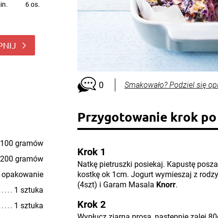
in.
6 os.
PNIJ
0
Smakowało? Podziel się op
Przygotowanie krok po
100 gramów
Krok 1
200 gramów
Natkę pietruszki posiekaj. Kapustę poszat
 opakowanie
kostkę ok 1cm. Jogurt wymieszaj z rodz
(4szt) i Garam Masala
Knorr
.
1 sztuka
Krok 2
1 sztuka
Wypłucz ziarna prosa, następnie zalej 8