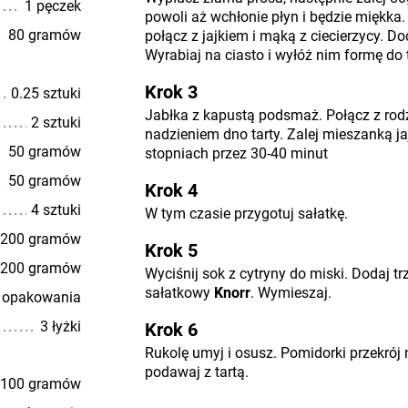
1 pęczek
powoli aż wchłonie płyn i będzie miękka.
80 gramów
połącz z jajkiem i mąką z ciecierzycy. D
Wyrabiaj na ciasto i wyłóż nim formę do 
Krok 3
0.25 sztuki
Jabłka z kapustą podsmaż. Połącz z rod
2 sztuki
nadzieniem dno tarty. Zalej mieszanką ja
50 gramów
stopniach przez 30-40 minut
50 gramów
Krok 4
4 sztuki
W tym czasie przygotuj sałatkę.
200 gramów
Krok 5
200 gramów
Wyciśnij sok z cytryny do miski. Dodaj trz
sałatkowy
Knorr
. Wymieszaj.
5 opakowania
3 łyżki
Krok 6
Rukolę umyj i osusz. Pomidorki przekrój 
podawaj z tartą.
100 gramów