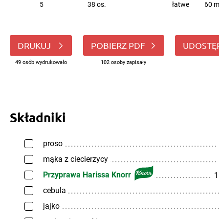
5
38 os.
łatwe
60 m
DRUKUJ
POBIERZ PDF
UDOSTĘ
49 osób wydrukowało
102 osoby zapisały
Składniki
proso
mąka z ciecierzycy
Przyprawa Harissa Knorr
1
cebula
jajko