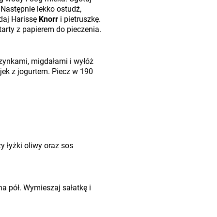
 Następnie lekko ostudź,
odaj Harissę
Knorr
i pietruszkę.
tarty z papierem do pieczenia.
zynkami, migdałami i wyłóż
jek z jogurtem. Piecz w 190
y łyżki oliwy oraz sos
na pół. Wymieszaj sałatkę i