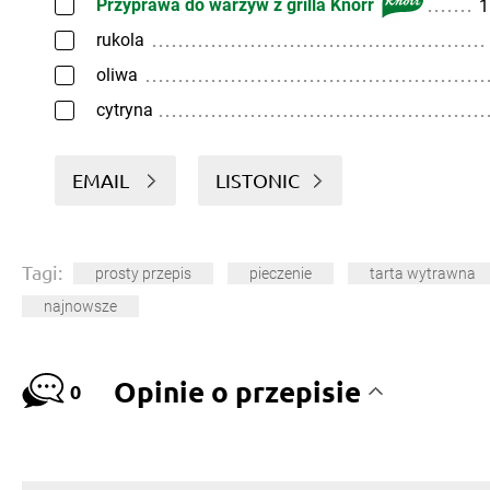
Przyprawa do warzyw z grilla Knorr
1
rukola
oliwa
cytryna
EMAIL
LISTONIC
Tagi:
prosty przepis
pieczenie
tarta wytrawna
najnowsze
Opinie o przepisie
0