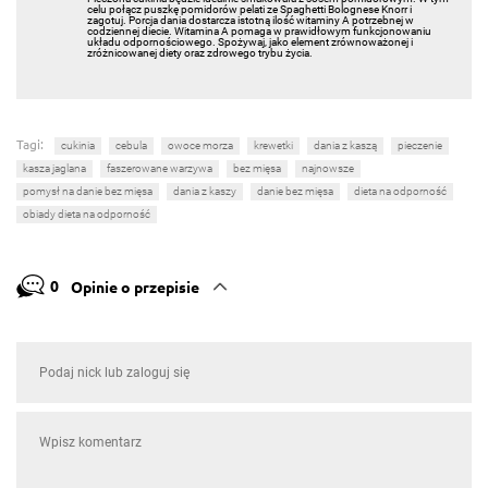
celu połącz puszkę pomidor
ó
w pelati ze
Spaghetti Bolognese
Knorr
i
zagotuj. Porcja dania dostarcza istotną ilość witaminy A potrzebnej w
codziennej diecie. Witamina A pomaga w prawidłowym funkcjonowaniu
układu odpornościowego. Spożywaj, jako element zrównoważonej i
zróżnicowanej diety oraz zdrowego trybu życia.
Tagi:
cukinia
cebula
owoce morza
krewetki
dania z kaszą
pieczenie
kasza jaglana
faszerowane warzywa
bez mięsa
najnowsze
pomysł na danie bez mięsa
dania z kaszy
danie bez mięsa
dieta na odporność
obiady dieta na odporność
0
Opinie o przepisie