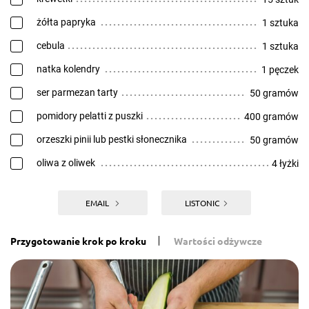
żółta papryka
1 sztuka
cebula
1 sztuka
natka kolendry
1 pęczek
ser parmezan tarty
50 gramów
pomidory pelatti z puszki
400 gramów
orzeszki pinii lub pestki słonecznika
50 gramów
oliwa z oliwek
4 łyżki
EMAIL
LISTONIC
Przygotowanie krok po kroku
Wartości odżywcze