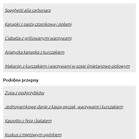
Spaghetti alla carbonara
Kanapki z pastą czosnkową i ziołami
Ciabatta z grillowanymi warzywami
Azjatycka kanapka z kurczakiem
Makaron z kurczakiem i warzywami w sosie śmietanowo-ziołowym
Podobne przepisy
Zupa z podgrzybków
Jednogarnkowe danie z kaszą pęczak, warzywami i kurczakiem
Kaszotto z fetą i batatem
Kuskus z miętowym ogórkiem