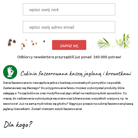
ZAPISZ SIĘ
Odbiorcy newslettera przyrządzili już ponad
260 000 potraw!
Cukinia faszerowana kaszą jaglaną i krewetkami
Dania faszerowane to niewątpliwie jedne z bardziej uniwersalnych pomysłów na posiłek.
Zastanawiasz się dlaczego? Do przygotowania farszu możesz wykorzystać produkty, które
zalegają w Twojej lodówce, oraz modyfikować jego skład na niezliczoną ilość sposobów. Co
więcej, do nadziewania wykorzystuje się znane oraz lubiane przez wszystkich warzywa, np. te
sezonowe! Już na samą myśl robisz się głodny? Sięgnij po przepis na cukinię faszerowaną kaszą
jaglaną i krewetkami. Zostań mistrzem sztuki faszerowania!
Dla kogo?