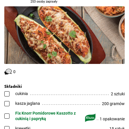
253 osoby zapisały
0
Składniki
cukinia
2 sztuki
kasza jaglana
200 gramów
Fix Knorr Pomidorowe Kaszotto z
cukinią i papryką
1 opakowanie
krewetki
15 sztuk