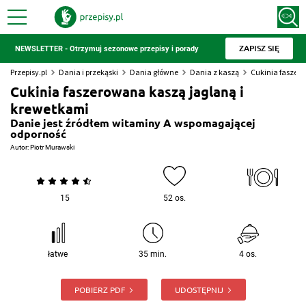
ZAPISZ SIĘ
NEWSLETTER - Otrzymuj sezonowe przepisy i porady
Przepisy.pl
Dania i przekąski
Dania główne
Dania z kaszą
Cukinia faszer
Cukinia faszerowana kaszą jaglaną i
krewetkami
Danie jest źródłem witaminy A wspomagającej
odporność
Autor:
Piotr Murawski
15
52 os.
łatwe
35 min.
4 os.
POBIERZ PDF
UDOSTĘPNIJ