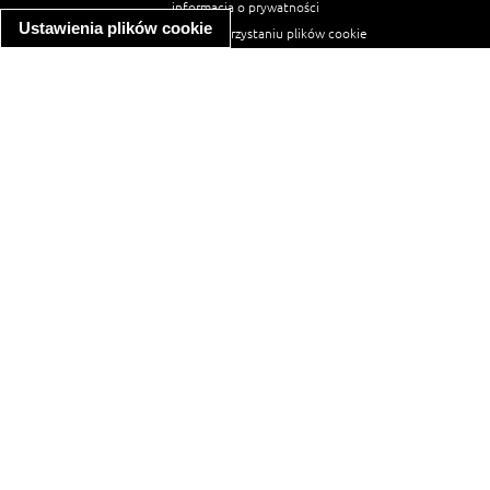
informacja o prywatności
Ustawienia plików cookie
informacja o wykorzystaniu plików cookie
ułatwienia dostępu
Najpopularniejsze przepisy
spaghetti bolognese
makaron z kurczakiem w sosie śmietanowym
kanapka z indykiem
ratatouille
lahmacun
mac and cheese
zupa minestrone
cannelloni ze szpinakiem i ricottą
spaghetti przepisy
makaron z kurczakiem
tagliatelle z kurczakiem
hot dog