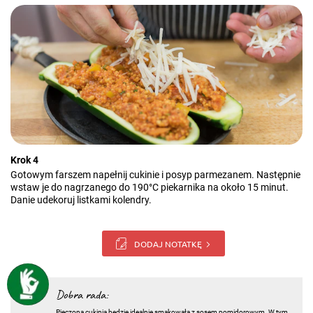
Krok 4
Gotowym farszem napełnij cukinie i posyp parmezanem. Następnie
wstaw je do nagrzanego do 190°C piekarnika na około 15 minut.
Danie udekoruj listkami kolendry.
DODAJ NOTATKĘ
Dobra rada:
Pieczona cukinia będzie idealnie smakowała z sosem pomidorowym. W tym