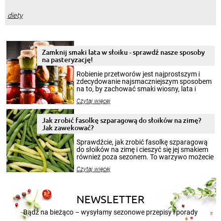
diety
Zamknij smaki lata w słoiku - sprawdź nasze sposoby
na pasteryzację!
Robienie przetworów jest najprostszym i
zdecydowanie najsmaczniejszym sposobem
na to, by zachować smaki wiosny, lata i
jesieni na dłużej. Można robić setki zdjęć
Czytaj więcej
krajobrazów, by cieszyć nimi oko w sezonie
zimowym, ale to smaczny posiłek pozwoli w
pełni poczuć atmosferę cieplejszych
Jak zrobić fasolkę szparagową do słoików na zimę?
miesięcy. Przygotowanie słoików ze
Jak zawekować?
smakowitą zawartością musi obejmować
patenty, które pozwolą zachować świeżość
Sprawdźcie, jak zrobić fasolkę szparagową
przetworów.
do słoików na zimę i cieszyć się jej smakiem
również poza sezonem. To warzywo możecie
wekować na wiele sposobów. Wykorzystajcie
Czytaj więcej
nasze propozycje!
NEWSLETTER
Bądź na bieżąco – wysyłamy sezonowe przepisy i porady