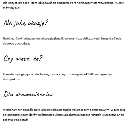
Dla wszystkich osób, które lubią bawić się smakami. Pora na nieoczywiste rozwiązania. Nudzie
mówimy nie!
Na jaką okazję?
Na obiad. Cukinia faszerowana kaszą jaglaną i krewetkami ozdobi każdy stół i uczyni z Ciebie
dobrego gospodarza.
Czy wiesz, że?
Krewetki występują w wodach całego świata. Wyróżnia się ponad 2500 rodzajów tych
skorupiaków.
Dla urozmaicenia:
Pieczona w ten sposób cukinia będzie idealnie smakowała z sosem pomidorowym. W tym celu
połącz puszkę pomidorów pellati z produktem Spaghetti Bolognese Naturalnie Smaczne Knorr i
zagotuj. Palce lizać!