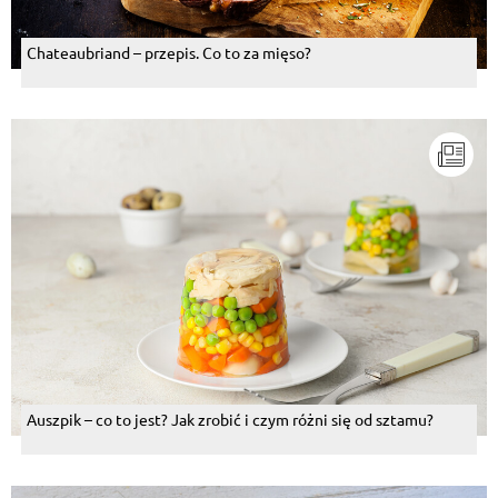
Chateaubriand – przepis. Co to za mięso?
Auszpik – co to jest? Jak zrobić i czym różni się od sztamu?