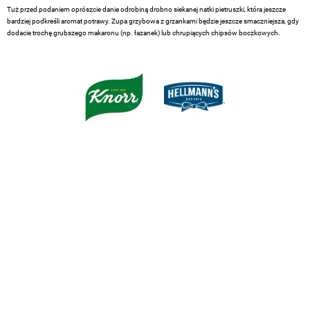
Tuż przed podaniem oprószcie danie odrobiną drobno siekanej natki pietruszki, która jeszcze
bardziej podkreśli aromat potrawy. Zupa grzybowa z grzankami będzie jeszcze smaczniejsza, gdy
dodacie trochę grubszego makaronu (np. łazanek) lub chrupiących chipsów boczkowych.