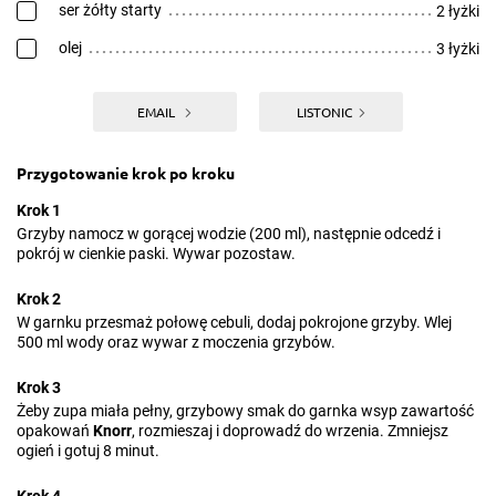
ser żółty starty
2 łyżki
olej
3 łyżki
EMAIL
LISTONIC
Przygotowanie krok po kroku
Krok 1
Grzyby namocz w gorącej wodzie (200 ml), następnie odcedź i
pokrój w cienkie paski. Wywar pozostaw.
Krok 2
W garnku przesmaż połowę cebuli, dodaj pokrojone grzyby. Wlej
500 ml wody oraz wywar z moczenia grzybów.
Krok 3
Żeby zupa miała pełny, grzybowy smak do garnka wsyp zawartość
opakowań
Knorr
, rozmieszaj i doprowadź do wrzenia. Zmniejsz
ogień i gotuj 8 minut.