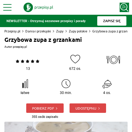
ZAPISZ SIĘ
NEWSLETTER - Otrzymuj sezonowe przepisy i porady
Przepisy.pl
Dania i przekąski
Zupy
Zupy polskie
Grzybowa zupa z grzank
Grzybowa zupa z grzankami
Autor:
przepisy.pl
13
672 os.
łatwe
30 min.
4 os.
POBIERZ PDF
UDOSTĘPNIJ
355 osób zapisało