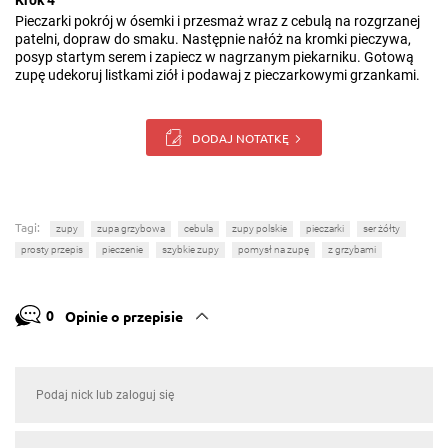
Krok 4
Pieczarki pokrój w ósemki i przesmaż wraz z cebulą na rozgrzanej
patelni, dopraw do smaku. Następnie nałóż na kromki pieczywa,
posyp startym serem i zapiecz w nagrzanym piekarniku. Gotową
zupę udekoruj listkami ziół i podawaj z pieczarkowymi grzankami.
DODAJ NOTATKĘ
Tagi:
zupy
zupa grzybowa
cebula
zupy polskie
pieczarki
ser żółty
prosty przepis
pieczenie
szybkie zupy
pomysł na zupę
z grzybami
0
Opinie o przepisie