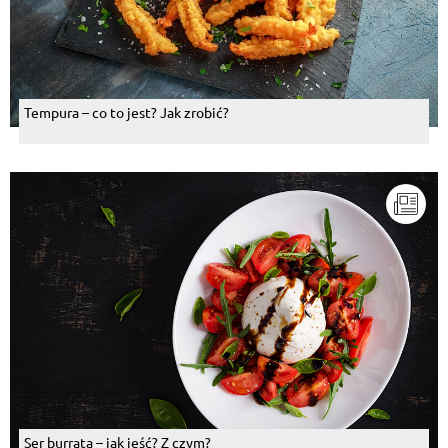
Tempura – co to jest? Jak zrobić?
Ser burrata – jak jeść? Z czym?