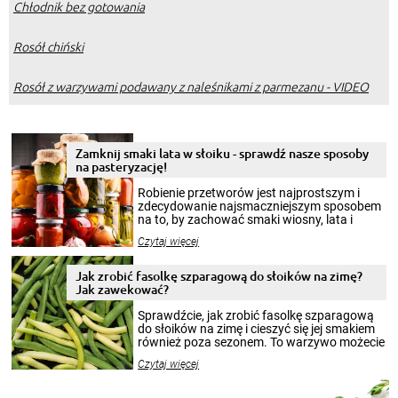
Chłodnik bez gotowania
Rosół chiński
Rosół z warzywami podawany z naleśnikami z parmezanu - VIDEO
Zamknij smaki lata w słoiku - sprawdź nasze sposoby
na pasteryzację!
Robienie przetworów jest najprostszym i
zdecydowanie najsmaczniejszym sposobem
na to, by zachować smaki wiosny, lata i
jesieni na dłużej. Można robić setki zdjęć
Czytaj więcej
krajobrazów, by cieszyć nimi oko w sezonie
zimowym, ale to smaczny posiłek pozwoli w
pełni poczuć atmosferę cieplejszych
Jak zrobić fasolkę szparagową do słoików na zimę?
miesięcy. Przygotowanie słoików ze
Jak zawekować?
smakowitą zawartością musi obejmować
patenty, które pozwolą zachować świeżość
Sprawdźcie, jak zrobić fasolkę szparagową
przetworów.
do słoików na zimę i cieszyć się jej smakiem
również poza sezonem. To warzywo możecie
wekować na wiele sposobów. Wykorzystajcie
Czytaj więcej
nasze propozycje!