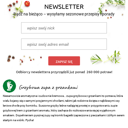
NEWSLETTER
Bądź na bieżąco – wysyłamy sezonowe przepisy i porady
ZAPISZ SIĘ
Odbiorcy newslettera przyrządzili już ponad
260 000 potraw!
Grzybowa zupa z grzankami
Niesamowicie aromatyczna i cudownie kremowa… zupa grzybowa z grzankami to potrawa, która
wielu kojarzy się z samymi przyjemnymi chwilami, takimi jak rodzinne święta z najbliższymi czy
leniwe chwile przy kominku. Suszone grzyby leśne nadają tej prostej w przygotowaniu zupie
grzybowej krem z grzankami aromatu, który zachęca do rozkoszowania się jej wyjątkowym
smakiem. Dopełnieniem pysznej zupy są kromki bagietki zapieczone z pieczarkami i żółtym serem
startym na wiórki. Pycha!