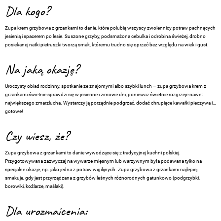
Dla kogo?
Zupa krem grzybowa z grzankami
to danie, które polubią wszyscy zwolennicy potraw pachnących
jesienią i spacerem po lesie. Suszone grzyby, podsmażona cebulka i odrobina świeżej, drobno
posiekanej natki pietruszki tworzą smak, któremu trudno się oprzeć bez względu na wiek i gust.
Na jaką okazję?
Uroczysty obiad rodzinny, spotkanie ze znajomymi albo szybki lunch – zupa grzybowa krem z
grzankami świetnie sprawdzi się w jesienne i zimowe dni, ponieważ świetnie rozgrzeje nawet
największego zmarzlucha. Wystarczy ją porządnie podgrzać, dodać chrupiące kawałki pieczywa i…
gotowe!
Czy wiesz, że?
Zupa grzybowa z grzankami
to danie wywodzące się z tradycyjnej kuchni polskiej.
Przygotowywana zazwyczaj na wywarze mięsnym lub warzywnym była podawana tylko na
specjalne okazje, np. jako jedna z potraw wigilijnych. Zupa grzybowa z grzankami najlepiej
smakuje, gdy jest przyrządzana z grzybów leśnych różnorodnych gatunkowo (podgrzybki,
borowiki, koźlarze, maślaki).
Dla urozmaicenia: