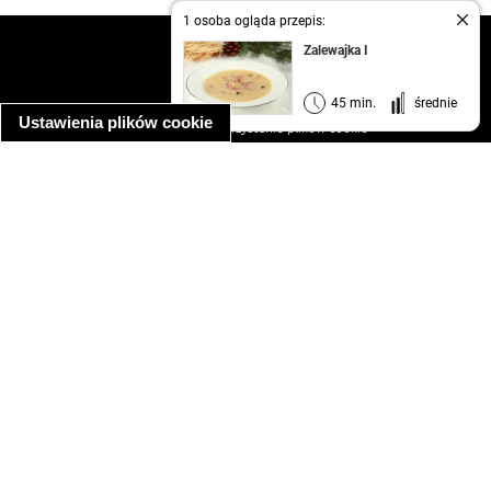
1 osoba ogląda przepis:
kontakt
Zalewajka I
regulamin
informacja o prywatności
45 min.
średnie
Ustawienia plików cookie
informacja o wykorzystaniu plików cookie
ułatwienia dostępu
Najpopularniejsze przepisy
spaghetti bolognese
makaron z kurczakiem w sosie śmietanowym
kanapka z indykiem
ratatouille
lahmacun
mac and cheese
zupa minestrone
cannelloni ze szpinakiem i ricottą
spaghetti przepisy