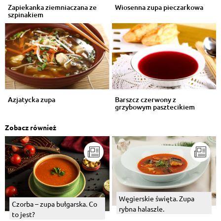
Zapiekanka ziemniaczana ze
Wiosenna zupa pieczarkowa
szpinakiem
Azjatycka zupa
Barszcz czerwony z
grzybowym pasztecikiem
Zobacz również
Węgierskie święta. Zupa
Czorba – zupa bułgarska. Co
rybna halaszle.
to jest?