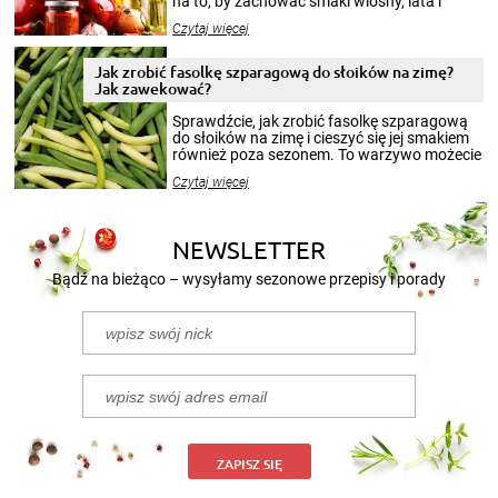
na to, by zachować smaki wiosny, lata i
jesieni na dłużej. Można robić setki zdjęć
Czytaj więcej
krajobrazów, by cieszyć nimi oko w sezonie
zimowym, ale to smaczny posiłek pozwoli w
pełni poczuć atmosferę cieplejszych
Jak zrobić fasolkę szparagową do słoików na zimę?
miesięcy. Przygotowanie słoików ze
Jak zawekować?
smakowitą zawartością musi obejmować
patenty, które pozwolą zachować świeżość
Sprawdźcie, jak zrobić fasolkę szparagową
przetworów.
do słoików na zimę i cieszyć się jej smakiem
również poza sezonem. To warzywo możecie
wekować na wiele sposobów. Wykorzystajcie
Czytaj więcej
nasze propozycje!
NEWSLETTER
Bądź na bieżąco – wysyłamy sezonowe przepisy i porady
ZAPISZ SIĘ