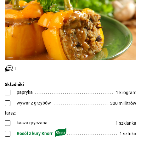
1
Składniki
papryka
1 kilogram
wywar z grzybów
300 mililitrów
farsz:
kasza gryczana
1 szklanka
Rosół z kury Knorr
1 sztuka