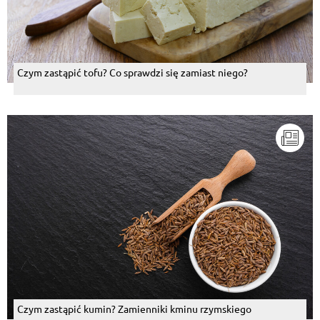
Czym zastąpić tofu? Co sprawdzi się zamiast niego?
Czym zastąpić kumin? Zamienniki kminu rzymskiego