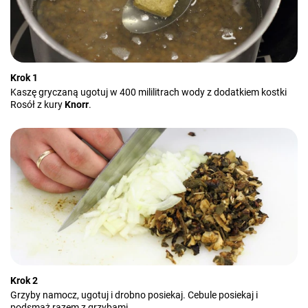
Krok 1
Kaszę gryczaną ugotuj w 400 mililitrach wody z dodatkiem kostki
Rosół z kury
Knorr
.
Krok 2
Grzyby namocz, ugotuj i drobno posiekaj. Cebule posiekaj i
podsmaż razem z grzybami