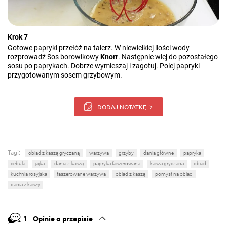
Krok 7
Gotowe papryki przełóż na talerz. W niewielkiej ilości wody
rozprowadź Sos borowikowy
Knorr
. Następnie wlej do pozostałego
sosu po paprykach. Dobrze wymieszaj i zagotuj. Polej papryki
przygotowanym sosem grzybowym.
DODAJ NOTATKĘ
Tagi:
obiad z kaszą gryczaną
warzywa
grzyby
dania główne
papryka
cebula
jajka
dania z kaszą
papryka faszerowana
kasza gryczana
obiad
kuchnia rosyjska
faszerowane warzywa
obiad z kaszą
pomysł na obiad
dania z kaszy
1
Opinie o przepisie