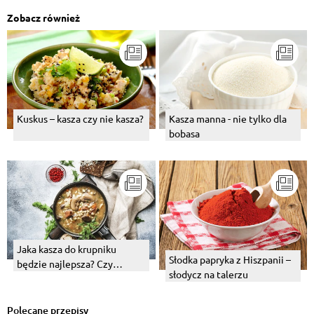
Zobacz również
Kuskus – kasza czy nie kasza?
Kasza manna - nie tylko dla
bobasa
Jaka kasza do krupniku
Słodka papryka z Hiszpanii –
będzie najlepsza? Czy
słodycz na talerzu
sprawdzi się jakaś oprócz
jęczmiennej?
Polecane przepisy