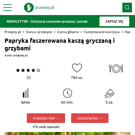
ZAPISZ SIĘ
NEWSLETTER - Otrzymuj sezonowe przepisy i porady
Przepisy.pl
Dania i przekąski
Dania główne
Faszerowane warzywa
Papryk
Papryka faszerowana kaszą gryczaną i
grzybami
Autor:
przepisy.pl
23
784 os.
łatwe
60 min.
5 os.
POBIERZ PDF
UDOSTĘPNIJ
376 osób zapisało