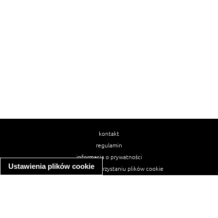
kontakt
regulamin
informacja o prywatności
Ustawienia plików cookie
informacja o wykorzystaniu plików cookie
ułatwienia dostępu
Najpopularniejsze przepisy
spaghetti bolognese