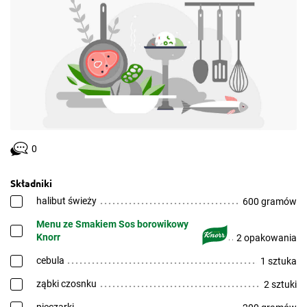
0
Składniki
halibut świeży
600 gramów
Menu ze Smakiem Sos borowikowy
Knorr
2 opakowania
cebula
1 sztuka
ząbki czosnku
2 sztuki