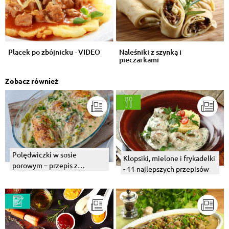
Placek po zbójnicku - VIDEO
Naleśniki z szynką i
pieczarkami
Zobacz również
Polędwiczki w sosie
Klopsiki, mielone i frykadelki
porowym – przepis z
- 11 najlepszych przepisów
piekarnika