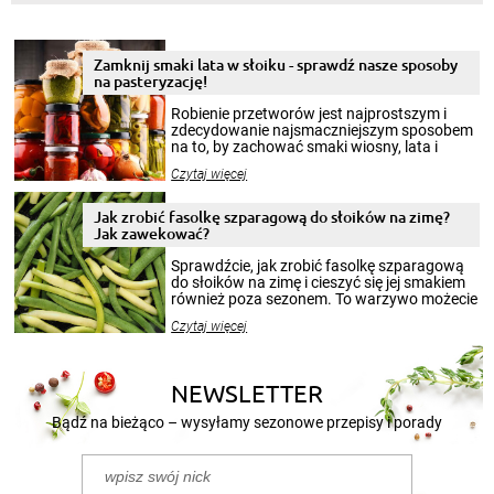
Zamknij smaki lata w słoiku - sprawdź nasze sposoby
na pasteryzację!
Robienie przetworów jest najprostszym i
zdecydowanie najsmaczniejszym sposobem
na to, by zachować smaki wiosny, lata i
jesieni na dłużej. Można robić setki zdjęć
Czytaj więcej
krajobrazów, by cieszyć nimi oko w sezonie
zimowym, ale to smaczny posiłek pozwoli w
pełni poczuć atmosferę cieplejszych
Jak zrobić fasolkę szparagową do słoików na zimę?
miesięcy. Przygotowanie słoików ze
Jak zawekować?
smakowitą zawartością musi obejmować
patenty, które pozwolą zachować świeżość
Sprawdźcie, jak zrobić fasolkę szparagową
przetworów.
do słoików na zimę i cieszyć się jej smakiem
również poza sezonem. To warzywo możecie
wekować na wiele sposobów. Wykorzystajcie
Czytaj więcej
nasze propozycje!
NEWSLETTER
Bądź na bieżąco – wysyłamy sezonowe przepisy i porady