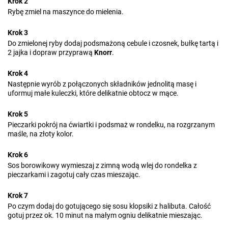
Krok 2
Rybę zmiel na maszynce do mielenia.
Krok 3
Do zmielonej ryby dodaj podsmażoną cebule i czosnek, bułkę tartą i
2 jajka i dopraw przyprawą
Knorr
.
Krok 4
Następnie wyrób z połączonych składników jednolitą masę i
uformuj małe kuleczki, które delikatnie obtocz w mące.
Krok 5
Pieczarki pokrój na ćwiartki i podsmaż w rondelku, na rozgrzanym
maśle, na złoty kolor.
Krok 6
Sos borowikowy wymieszaj z zimną wodą wlej do rondelka z
pieczarkami i zagotuj cały czas mieszając.
Krok 7
Po czym dodaj do gotującego się sosu klopsiki z halibuta. Całość
gotuj przez ok. 10 minut na małym ogniu delikatnie mieszając.