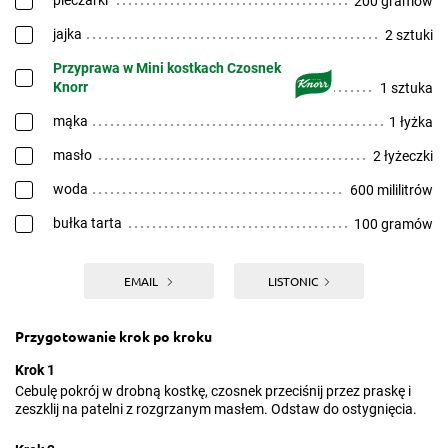
pieczarki
200 gramów
jajka
2 sztuki
Przyprawa w Mini kostkach Czosnek
Knorr
1 sztuka
mąka
1 łyżka
masło
2 łyżeczki
woda
600 mililitrów
bułka tarta
100 gramów
EMAIL
LISTONIC
Przygotowanie krok po kroku
Krok 1
Cebulę pokrój w drobną kostkę, czosnek przeciśnij przez praskę i
zeszklij na patelni z rozgrzanym masłem. Odstaw do ostygnięcia.