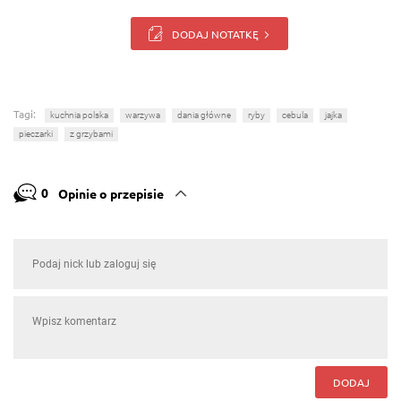
DODAJ NOTATKĘ
Tagi:
kuchnia polska
warzywa
dania główne
ryby
cebula
jajka
pieczarki
z grzybami
0
Opinie o przepisie
DODAJ