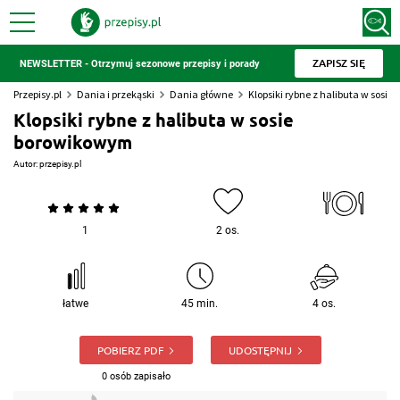
ZAPISZ SIĘ
NEWSLETTER - Otrzymuj sezonowe przepisy i porady
Przepisy.pl
Dania i przekąski
Dania główne
Klopsiki rybne z halibuta w sosi
Klopsiki rybne z halibuta w sosie
borowikowym
Autor:
przepisy.pl
1
2 os.
łatwe
45 min.
4 os.
POBIERZ PDF
UDOSTĘPNIJ
0 osób zapisało