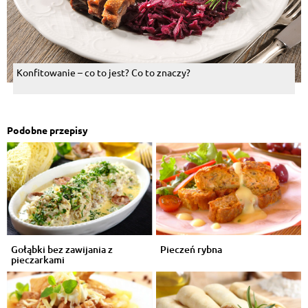
Konfitowanie – co to jest? Co to znaczy?
Podobne przepisy
Gołąbki bez zawijania z
Pieczeń rybna
pieczarkami