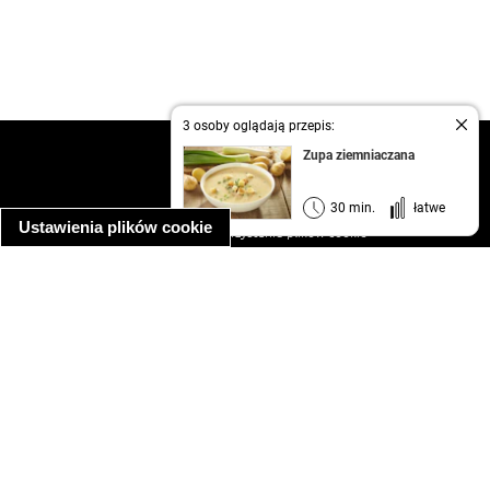
3 osoby oglądają przepis:
kontakt
Zupa ziemniaczana
regulamin
informacja o prywatności
30 min.
łatwe
Ustawienia plików cookie
informacja o wykorzystaniu plików cookie
ułatwienia dostępu
Najpopularniejsze przepisy
spaghetti bolognese
makaron z kurczakiem w sosie śmietanowym
kanapka z indykiem
ratatouille
lahmacun