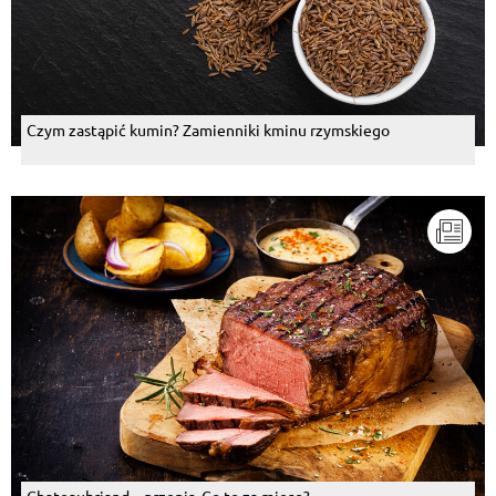
Czym zastąpić kumin? Zamienniki kminu rzymskiego
Chateaubriand – przepis. Co to za mięso?